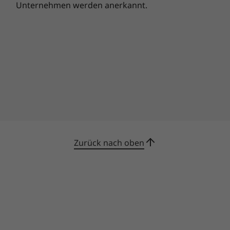
Unternehmen werden anerkannt.
das dTPM 2.0 (discrete Trusted Platform
Module) verschlüsseln Ihre Daten. Das Self-
Healing-BIOS kann sich nach einer
Beschädigung sogar selbst wieder herstellen.
Zurück nach oben
Lenovo Magic Bay Light accessory sold separately.
Jedes Pixel zählt
Für das ThinkBook 16p Gen 4 Notebook sind