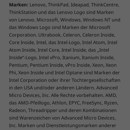
Marken:
Lenovo, ThinkPad, Ideapad, ThinkCentre,
®
X-Rite
Colour Assistant
ThinkStation und das Lenovo Logo sind Marken
Lieferumfang
von Lenovo. Microsoft, Windows, Windows NT und
das Windows Logo sind Marken der Microsoft
ThinkBook 16p Gen 4
Corporation. Ultrabook, Celeron, Celeron Inside,
230-W-Netzteil
Core Inside, Intel, das Intel-Logo, Intel Atom, Intel
Quick Start-Handbuch
Atom Inside, Intel Core, Intel Inside, das „Intel
Inside“-Logo, Intel vPro, Itanium, Itanium Inside,
Sicherheit rund um die Uhr
Pentium, Pentium Inside, vPro Inside, Xeon, Xeon
Phi, Xeon Inside und Intel Optane sind Marken der
Biometrie sorgt für zusätzliche Sicherheit auf
dem ThinkBook 16p Gen 4 Notebook – vom
Intel Corporation oder ihrer Tochtergesellschaften
An/Aus-Schalter mit integriertem
in den USA und/oder anderen Ländern. Advanced
Fingerabdruckscanner bis hin zur
Micro Devices, Inc. Alle Rechte vorbehalten. AMD,
Gesichtserkennungssoftware, die mit der IR-
das AMD-Pfeillogo, Athlon, EPYC, FreeSync, Ryzen,
Kamera arbeitet. ThinkShield, unsere
Radeon, Threadripper und deren Kombinationen
umfassende Suite von Sicherheitslösungen,
sind Warenzeichen von Advanced Micro Devices,
trägt weiter dazu bei, dass Ihr System
Inc. Marken und Dienstleistungsmarken anderer
umfassend geschützt ist. Komponenten wie