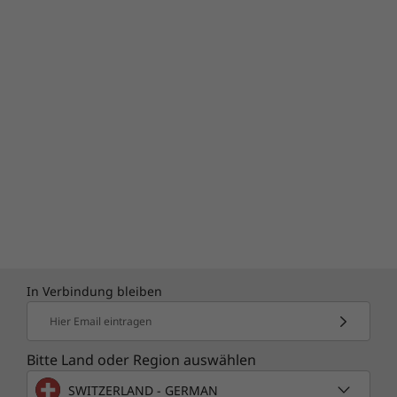
beeindruckende Display-Optionen mit bis 3.2K-
Auflösung (3.200 x 2000) sowie werkseitiger X-
Rite®Displaykalibrierung und 100 % DCI-P3-
Farbraumabdeckung erhältlich. Dolby
Vision®sorgt für eine brillante, natürliche
Farbwiedergabe – ganz gleich, ob Sie Videos
bearbeiten oder Multimedia-Präsentationen
erstellen. Ein weiterer Pluspunkt: Die TÜV
Eyesafe® Low Blue Light-Zertifizierung bietet
Gewähr dafür, dass auch bei stundenlanger
Arbeit die Ermüdung oder Belastung der
Augen deutlich reduziert wird.
In Verbindung bleiben
Hier Email eintragen
Bitte Land oder Region auswählen
SWITZERLAND - GERMAN