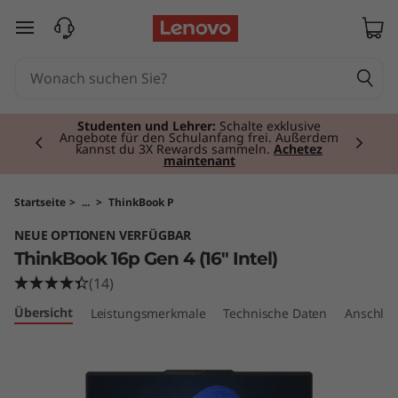
T
zum Hauptinhalt springen
h
i
Currently displaying item 2 of 3
n
Studenten und Lehrer:
Schalte exklusive
Angebote für den Schulanfang frei. Außerdem
kannst du 3X Rewards sammeln.
Achetez
maintenant
k
B
Startseite
>
...
>
ThinkBook P
NEUE OPTIONEN VERFÜGBAR
o
ThinkBook 16p Gen 4 (16″ Intel)
o
(14)
Übersicht
Leistungsmerkmale
Technische Daten
Anschlüs
k
1