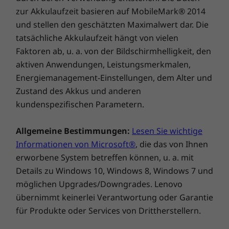
Das ThinkBook 16p Gen 4 Notebook zeichnet
zur Akkulaufzeit basieren auf MobileMark® 2014
* Den Registrierungsstatus für einzelne Länder finden Sie unter
www.epeat.net
.
sich durch zahlreiche
und stellen den geschätzten Maximalwert dar. Die
Nachhaltigkeitszertifizierungen aus, darunter
tatsächliche Akkulaufzeit hängt von vielen
WEITERE INFORMATIONEN
®
EPEAT
Gold (bestimmte Länder), Energy
Faktoren ab, u. a. von der Bildschirmhelligkeit, den
®
Star
8.0 und TAO 9 – die weltweit führenden
aktiven Anwendungen, Leistungsmerkmalen,
ThinkShield Sicherheit
Umweltzertifizierungen für IT-Produkte. Die
Energiemanagement-Einstellungen, dem Alter und
Firmware Trusted Platform Module (fTPM)
Herkunft der Verpackungsmaterialien aus
Zustand des Akkus und anderen
Gesichtserkennung mit Windows Hello (erfordert IR-Kamera)
nachhaltigen Quellen wird durch das Forest
kundenspezifischen Parametern.
An/Aus-Schalter mit integriertem Fingerabdruckscanner
®
Stewardship Council
(FSC) bescheinigt. Und
Self Healing BIOS
mit dem
Lenovo CO2 Offset Service
können Sie
Allgemeine Bestimmungen:
Lesen Sie wichtige
Mechanische Webcam-Abdeckung
sogar Ihren CO2-Fußabdruck verringern.
Doch
Informationen von Microsoft®
, die das von Ihnen
Kensington Nano Security Slot™
vielleicht das Beste ist, das diverse
erworbene System betreffen können, u. a. mit
Komponenten aus Recyclingmaterialien
Vorinstallierte Software
Details zu Windows 10, Windows 8, Windows 7 und
hergestellt sind, z. B. der Tastaturrahmen
möglichen Upgrades/Downgrades. Lenovo
®
(Seite C) zu 50 % aus recyceltem Aluminium
Dolby Vision
übernimmt keinerlei Verantwortung oder Garantie
und das Netzteilgehäuse zu 30 % aus
Lenovo Vantage
recyceltem Kunststoff.
für Produkte oder Services von Drittherstellern.
®
McAfee
LiveSafe™ (Testversion)
Office 365 (Testversion)