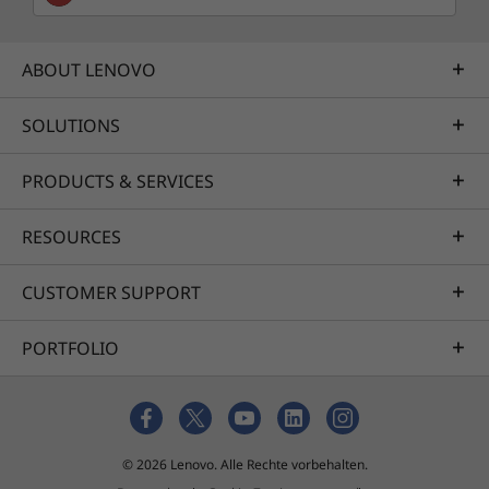
ABOUT LENOVO
Lenovo Magic Bay Light accessory sold separately.
SOLUTIONS
Die technischen Daten können je nach Region/Modell variieren.
PRODUCTS & SERVICES
RESOURCES
CUSTOMER SUPPORT
PORTFOLIO
© 2026 Lenovo. Alle Rechte vorbehalten.