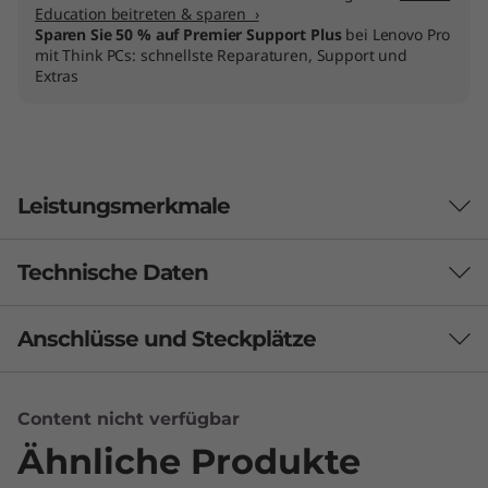
Education beitreten & sparen ›
Sparen Sie 50 % auf Premier Support Plus
bei Lenovo Pro
mit Think PCs: schnellste Reparaturen, Support und
Extras
Leistungsmerkmale
Technische Daten
Kreativitätsumsetzer
Das Lenovo ThinkBook 16p Gen 4 ist das ideale
Anschlüsse und Steckplätze
LEISTUNG
Notebook für Kreativprofis und Unternehmen.
®
Basierend auf Intel
Core™-Prozessoren der
Akku
13. Generation, bietet das 16p hohe Leistung
Content nicht verfügbar
80 Wh
und rasante Performance bei Arbeitsspeicher,
Ähnliche Produkte
RapidCharge Schnell-Ladetechnologie
Massenspeicher und Konnektivität. Ergänzt
®
®