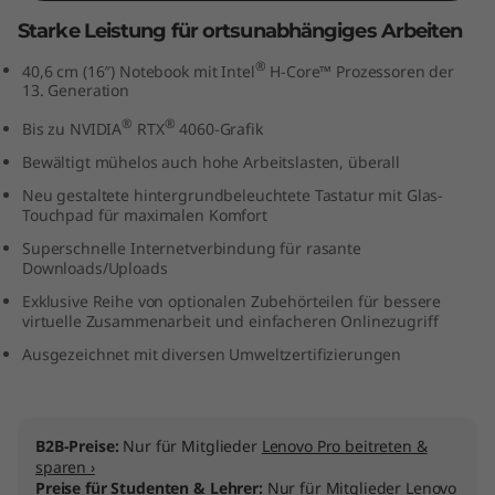
n
Starke Leistung für ortsunabhängiges Arbeiten
t
®
40,6 cm (16″) Notebook mit Intel
H-Core™ Prozessoren der
13. Generation
e
®
®
Bis zu NVIDIA
RTX
4060-Grafik
l
Bewältigt mühelos auch hohe Arbeitslasten, überall
Neu gestaltete hintergrundbeleuchtete Tastatur mit Glas-
)
Touchpad für maximalen Komfort
Superschnelle Internetverbindung für rasante
Downloads/Uploads
Exklusive Reihe von optionalen Zubehörteilen für bessere
virtuelle Zusammenarbeit und einfacheren Onlinezugriff
Ausgezeichnet mit diversen Umweltzertifizierungen
B2B-Preise:
Nur für Mitglieder
Lenovo Pro beitreten &
sparen ›
Preise für Studenten & Lehrer:
Nur für Mitglieder
Lenovo