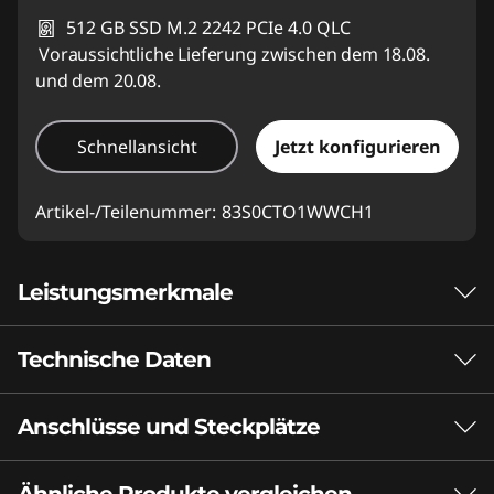
512 GB SSD M.2 2242 PCIe 4.0 QLC
Voraussichtliche Lieferung zwischen dem 18.08.
und dem 20.08.
Schnellansicht
Jetzt konfigurieren
Artikel-/Teilenummer:
83S0CTO1WWCH1
Leistungsmerkmale
Technische Daten
Dank AMD Ryzen™
Prozessoren trifft
Anschlüsse und Steckplätze
Leistung
Geschwindigkeit auf
Akku