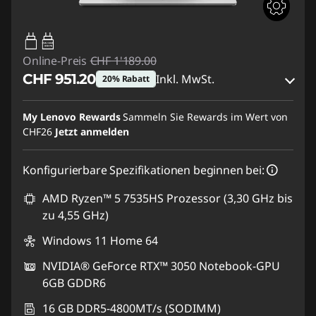
65W-100W
USB PD
Online-Preis
CHF 1'189.00
CHF 951.20
Inkl. MwSt.
20% Rabatt
eCoupon-Rabatt :
-CHF 237.80
My Lenovo Rewards
Sammeln Sie Rewards im Wert von
CHF26
Jetzt anmelden
eCoupon :
SALES
Konfigurierbare Spezifikationen beginnen bei:
AMD Ryzen™ 5 7535HS Prozessor (3,30 GHz bis
zu 4,55 GHz)
Windows 11 Home 64
NVIDIA® GeForce RTX™ 3050 Notebook-GPU
6GB GDDR6
16 GB DDR5-4800MT/s (SODIMM)