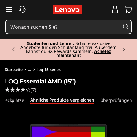
zum Hauptinhalt springen
Currently displaying item 2 of 3
Studenten und Lehrer:
Schalte exklusive
Angebote für den Schulanfang frei. Außerdem
kannst du 3X Rewards sammeln.
Achetez
maintenant
Startseite
>
...
>
loq-15-series
LOQ Essential AMD (15”)
(7)
Ähnliche Produkte vergleichen
 Steckplätze
Überprüfungen