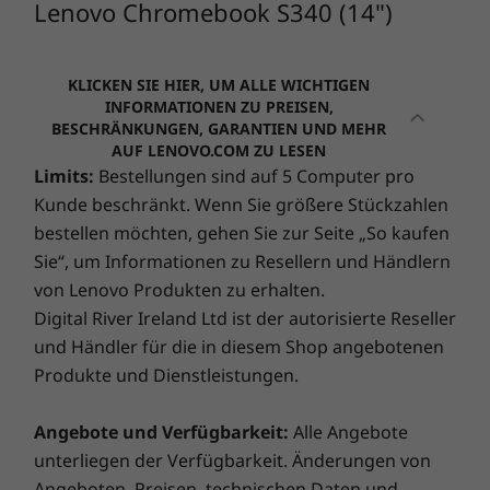
von einem Vor-Ort-Service am nächsten Werktag.
Lenovo Chromebook S340 (14")
Premium Care setzt neue Maßstäbe beim Support!
(97)
(4
KLICKEN SIE HIER, UM ALLE WICHTIGEN
Ultimative PC-Performance und
INFORMATIONEN ZU PREISEN,
Das große Ganze im Blick haben
BESCHRÄNKUNGEN, GARANTIEN UND MEHR
‑Sicherheit
AUF LENOVO.COM ZU LESEN
Dank des schmalen Rahmens und des Full-HD-
Begeben Sie sich auf eine aufregende Reise
Limits:
Bestellungen sind auf 5 Computer pro
IPS-Displays mit breitem Betrachtungswinkel
®
Kunde beschränkt. Wenn Sie größere Stückzahlen
mit
Lenovo Smart Lock
und Absolute
. Sie haben die
können Sie all Ihre Lieblingsfilme und -videos
Webpreis ab
Webpreis 
Kontrolle, ganz gleich, wo auf der Welt Sie sich
bestellen möchten, gehen Sie zur Seite „So kaufen
in exzellenter Qualität anschauen – und teilen.
CHF 559.31
CHF 48
aufhalten. Lokalisieren, sperren, sichern und bergen
Sie“, um Informationen zu Resellern und Händlern
Sie Ihren gestohlenen PC auf Kommando. Gepaart
von Lenovo Produkten zu erhalten.
Prozessor
Prozessor
Prozesso
mit
Lenovo Smart Performance
können Sie sich auf
Digital River Ireland Ltd ist der autorisierte Reseller
Up to Intel®
MediaTek
Intel® Ce
einen gewaltigen Leistungsschub für Ihren PC gefasst
Celeron® N4000
Kompanio Ultra
Prozessor
und Händler für die in diesem Shop angebotenen
machen. Profitieren Sie von einem reibungslosen
Processor
91
Produkte und Dienstleistungen.
Online-Erlebnis und stärken Sie Ihre Gefahrenabwehr.
Das ist die Zukunft der PC-Sicherheit für Ihr neues
Betriebssystem
Betriebssystem
Betriebs
Angebote und Verfügbarkeit:
Alle Angebote
Chrome OS
Chrome-
ChromeOS
Lenovo-Gerät.
unterliegen der Verfügbarkeit. Änderungen von
Betriebssystem
Angeboten, Preisen, technischen Daten und