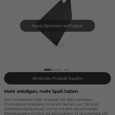
m
e
b
Neue Optionen verfügbar
o
o
k
Lenovo Chromebook S340 (14")
S
+11
3
Ähnliches Produkt kaufen
4
Mehr erledigen, mehr Spaß haben
0
Das Chromebook S340-14 wartet mit allen beliebten
Chromebook Funktionen in einem flachen, um 180 Grad
(
drehbaren Gehäuse auf und ist mit dem ultraschnellen
Betriebssystem Chrome OS vorinstalliert. Es ist innerhalb von