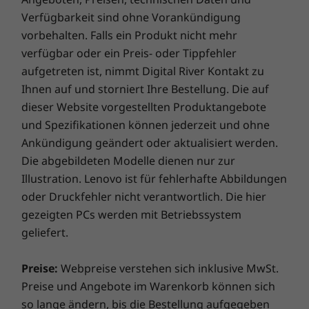
Garantieupgrade für Ihr Notebook
Hauptspeicher
Hauptspeicher
Hauptspe
Verfügbarkeit sind ohne Vorankündigung
Up to 8GB LPDDR4
Bis zu 16 GB
Bis zu 8 G
vorbehalten. Falls ein Produkt nicht mehr
Bei Lenovo erhalten Sie beim Kauf eines Notebook eine
LPDDR5
verfügbar oder ein Preis- oder Tippfehler
einjährige Akkugarantie, unabhängig von Ihrer
aufgetreten ist, nimmt Digital River Kontakt zu
Systemgarantie. Und hier kommt der eigentliche
Massenspeiche
Massens
Ihnen auf und storniert Ihre Bestellung. Die auf
r
r
Gamechanger: Für ausgewählte PCs bieten wir
Bis zu 256 GB
Bis zu 256
Einfacher Anschluss
dieser Website vorgestellten Produktangebote
eine
dreijährige Sealed Battery Warranty.
Wenn Sie
sich beim Kauf eines Geräts oder, sofern Ihr Akku in
und Spezifikationen können jederzeit und ohne
Mit dem Chromebook S340-14 ist es dank zwei
gutem Zustand ist, während der ursprünglichen
Ankündigung geändert oder aktualisiert werden.
ultraschneller USB-C 3.1 Gen 1-Anschlüsse,
Jetzt kaufen
Jetzt k
einjährigen Akkugarantiedauer für dieses Upgrade
Die abgebildeten Modelle dienen nur zur
zwei USB-A 3.1 Gen 1-Anschlüsse und dem
entscheiden, ist ihr Akku drei Jahre lang versichert.
Illustration. Lenovo ist für fehlerhafte Abbildungen
Audioanschlusses ganz einfach, andere Geräte
Und es kommt noch besser: Auch im Falle eines
oder Druckfehler nicht verantwortlich. Die hier
Vergleichen
Vergleichen
Vergle
anzuschließen. Das integrierte 802.11ac Wi-Fi
Akkuaustauschs sind Sie abgesichert, falls es doch
gezeigten PCs werden mit Betriebssystem
®
und Bluetooth
4.2 machen drahtlose
einmal Probleme geben sollte. Verbessern Sie Ihr
geliefert.
Verbindungen zum Kinderspiel.
Erlebnis noch weiter, indem Sie auf einen Vor-Ort-
Sämtliches ansehen Notebooks und Ultrabooks
Service upgraden. Lenovo vereint Notebook-
Preise:
Webpreise verstehen sich inklusive MwSt.
Performance und Versicherungsschutz in einem
Preise und Angebote im Warenkorb können sich
erstklassigen Paket!
so lange ändern, bis die Bestellung aufgegeben