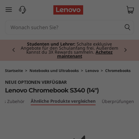
L
zum Hauptinhalt springen
e
n
Currently displaying item 2 of 3
o
Studenten und Lehrer:
Schalte exklusive
Angebote für den Schulanfang frei. Außerdem
kannst du 3X Rewards sammeln.
Achetez
maintenant
v
o
Startseite
>
Notebooks und Ultrabooks
>
Lenovo
>
Chromebooks
NEUE OPTIONEN VERFÜGBAR
C
Lenovo Chromebook S340 (14")
h
Ähnliche Produkte vergleichen
les Zubehör
Überprüfungen
r
o