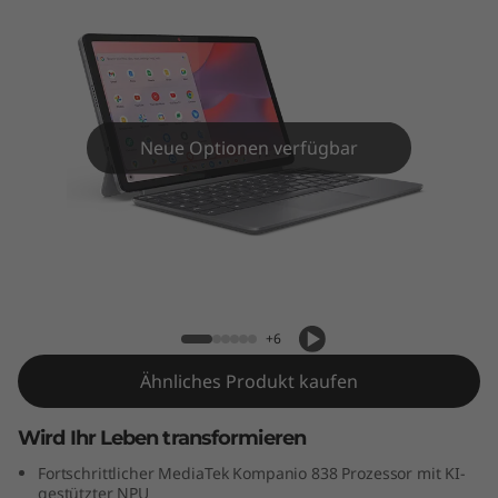
m
e
b
o
Neue Optionen verfügbar
o
k
Lenovo Chromebook Duet Gen 9 (11"
D
MediaTek)
u
+6
e
Ähnliches Produkt kaufen
t
Wird Ihr Leben transformieren
G
Fortschrittlicher MediaTek Kompanio 838 Prozessor mit KI-
gestützter NPU