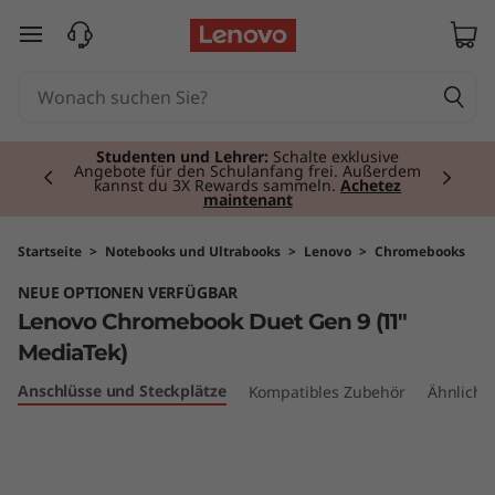
L
zum Hauptinhalt springen
e
n
Currently displaying item 2 of 3
o
Studenten und Lehrer:
Schalte exklusive
Angebote für den Schulanfang frei. Außerdem
kannst du 3X Rewards sammeln.
Achetez
maintenant
v
o
Startseite
>
Notebooks und Ultrabooks
>
Lenovo
>
Chromebooks
NEUE OPTIONEN VERFÜGBAR
C
Lenovo Chromebook Duet Gen 9 (11"
h
MediaTek)
r
Anschlüsse und Steckplätze
Kompatibles Zubehör
Ähnliche
o