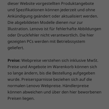
Immersive
dieser Website vorgestellten Produktangebote
Sicherheit
gutem Zustand ist, während der ursprünglichen
und Spezifikationen können jederzeit und ohne
Jetzt kaufen
Jetzt k
Unterhaltung und
Physische Abdeckung
einjährigen Akkugarantiedauer für dieses Upgrade
Ankündigung geändert oder aktualisiert werden.
entscheiden, ist ihr Akku drei Jahre lang versichert.
kreative Tools
Vorinstallierte Software
Die abgebildeten Modelle dienen nur zur
Und es kommt noch besser: Auch im Falle eines
Vergleichen
Vergleichen
Vergle
Illustration. Lenovo ist für fehlerhafte Abbildungen
Akkuaustauschs sind Sie abgesichert, falls es doch
Clip Studio
Das 27,8 cm (10,95") 2K-Display verfügt über
einmal Probleme geben sollte. Verbessern Sie Ihr
oder Druckfehler nicht verantwortlich. Die hier
Dropbox
einen schmalen Rahmen für ein maximales Bild
Erlebnis noch weiter, indem Sie auf einen Vor-Ort-
Google Assistant
gezeigten PCs werden mit Betriebssystem
Sämtliches ansehen Notebooks und Ultrabooks
beim Anschauen von YouTube-Videos und
Service upgraden. Lenovo vereint Notebook-
Google Play
geliefert.
sorgt für boomende Klarheit beim Jammen
Performance und Versicherungsschutz in einem
über SmartAMP mit Waves Audio. Mit dem
Lieferumfang
erstklassigen Paket!
Preise:
Webpreise verstehen sich inklusive MwSt.
Lenovo USI Pen 2, der wie ein echter Stift
Lenovo Chromebook Duet Gen 9 (11″ MediaTek) .
Preise und Angebote im Warenkorb können sich
Skizzen zeichnet und schreibt, können Sie
Netzteil
so lange ändern, bis die Bestellung aufgegeben
Ideen auf Goodnotes einfach erfassen,
Kurzübersicht
wurde. Preisersparnisse beziehen sich auf die
organisieren und ausdrücken.
normalen Lenovo Webpreise. Händlerpreise
Vollständige technische Daten
können abweichen und über den hier beworbenen
Referenz für technische Daten des Produkts:
Modelle,
Preisen liegen.
technische Daten, Dokumente, Kompatibilität (in
Englisch)