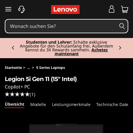
L
zum Hauptinhalt springen
e
g
Currently displaying item 2 of 3
i
Studenten und Lehrer:
Schalte exklusive
Angebote für den Schulanfang frei. Außerdem
kannst du 3X Rewards sammeln.
Achetez
maintenant
o
n
Startseite
>
...
>
5 Series Laptops
Legion 5i Gen 11 (15" Intel)
5
Copilot+ PC
i
(1)
Übersicht
Modelle
Leistungsmerkmale
Technische Daten
G
e