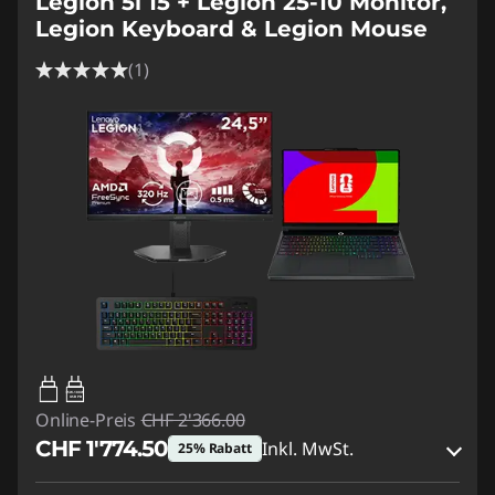
Legion 5i 15 + Legion 25-10 Monitor,
Legion Keyboard & Legion Mouse
(1)
65W-100W
USB PD
Online-Preis
CHF 2'366.00
CHF 1'774.50
Inkl. MwSt.
25% Rabatt
eCoupon-Rabatt :
-CHF 591.50