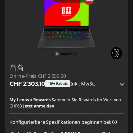
65W-100W
USB PD
Online-Preis
CHF 2'559.00
CHF 2'303.10
Inkl. MwSt.
10% Rabatt
eCoupon-Rabatt :
-CHF 255.90
My Lenovo Rewards
Sammeln Sie Rewards im Wert von
CHF63
Jetzt anmelden
eCoupon :
SALES
Konfigurierbare Spezifikationen beginnen bei: