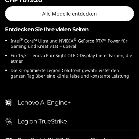
l
Alle Modelle entdecken
)
Entdecken Sie Ihre vielen Seiten
®
®
Intel
Core™ Ultra und NVIDIA
GeForce RTX™ Power für
Gaming und Kreativität – überall
Ein 15,3” Lenovo PureSight OLED-Display bietet Farben, die
atmen
Die KI-optimierte Legion Coldfront gewährleistet den
ganzen Tag über eine kühle, leise und konstante Leistung
Lenovo AI Engine+
Legion TrueStrike