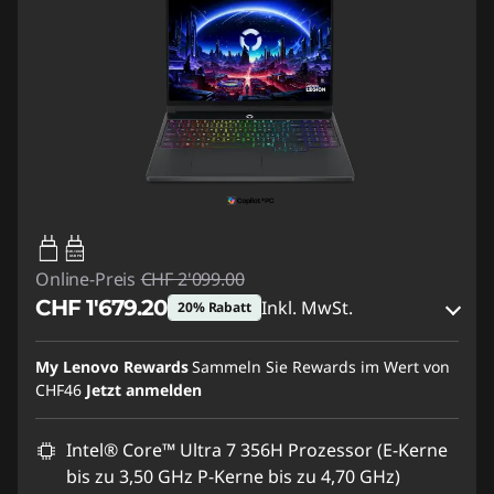
65W-100W
USB PD
Online-Preis
CHF 2'099.00
CHF 1'679.20
Inkl. MwSt.
20% Rabatt
eCoupon-Rabatt :
-CHF 419.80
My Lenovo Rewards
Sammeln Sie Rewards im Wert von
CHF46
Jetzt anmelden
eCoupon :
SALES
Intel® Core™ Ultra 7 356H Prozessor (E-Kerne
bis zu 3,50 GHz P-Kerne bis zu 4,70 GHz)