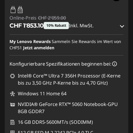
65W-100W
USB PD
Online-Preis
CHF 2'059.00
CHF 1'853.10
Inkl. MwSt.
10% Rabatt
eCoupon-Rabatt :
-CHF 205.90
My Lenovo Rewards
Sammeln Sie Rewards im Wert von
CHF51
Jetzt anmelden
eCoupon :
SALES
Konfigurierbare Spezifikationen beginnen bei:
Intel® Core™ Ultra 7 356H Prozessor (E-Kerne
bis zu 3,50 GHz P-Kerne bis zu 4,70 GHz)
Windows 11 Home 64
NVIDIA® GeForce RTX™ 5060 Notebook-GPU
8GB GDDR7
16 GB DDR5-5600MT/s (SODIMM)
512 GB SSD M.2 2242 PCIe 4.0 TLC