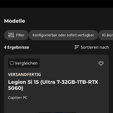
Original Price 2099.00 CHF Discounted Price 
Original Price 2366.00 CHF Discounted Price 
Original Price 2059.00 CHF Discounted Price 1
Original Price 2559.00 CHF Discounted Price 
Modelle
Filter
Konfigurierbar oder sofort verfügbar
KI (kü
4 Ergebnisse
Sortieren nach
Vergleichen
VERSANDFERTIG
Legion 5i 15 (Ultra 7-32GB-1TB-RTX
5060)
Copilot+ PC