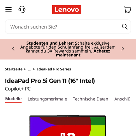
I
zum Hauptinhalt springen
d
e
Currently displaying item 2 of 3
a
Studenten und Lehrer:
Schalte exklusive
Angebote für den Schulanfang frei. Außerdem
kannst du 3X Rewards sammeln.
Achetez
maintenant
P
a
Startseite
>
...
>
IdeaPad Pro Series
IdeaPad Pro 5i Gen 11 (16" Intel)
d
Copilot+ PC
P
Modelle
Leistungsmerkmale
Technische Daten
Anschlüsse
r
o