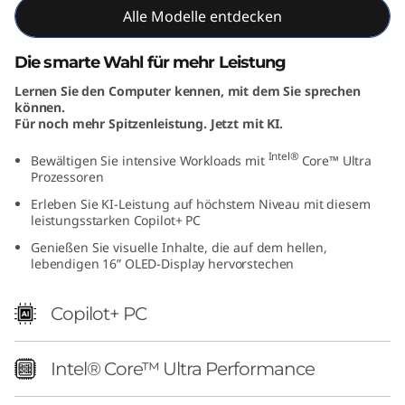
I
Alle Modelle entdecken
n
Die smarte Wahl für mehr Leistung
Lernen Sie den Computer kennen, mit dem Sie sprechen
t
können.
Für noch mehr Spitzenleistung. Jetzt mit KI.
e
Intel®
Bewältigen Sie intensive Workloads mit
Core™ Ultra
l
Prozessoren
Erleben Sie KI-Leistung auf höchstem Niveau mit diesem
)
leistungsstarken Copilot+ PC
Genießen Sie visuelle Inhalte, die auf dem hellen,
lebendigen 16” OLED-Display hervorstechen
Copilot+ PC
Intel® Core™ Ultra Performance