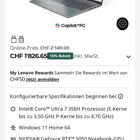
65W-100W
USB PD
Online-Preis
CHF 2'149.00
CHF 1'826.65
Inkl. MwSt.
15% Rabatt
eCoupon-Rabatt :
-CHF 322.35
My Lenovo Rewards
Sammeln Sie Rewards im Wert von
CHF50
Jetzt anmelden
eCoupon :
SALES
Konfigurierbare Spezifikationen beginnen bei:
Intel® Core™ Ultra 7 356H Prozessor (E-Kerne
bis zu 3,50 GHz P-Kerne bis zu 4,70 GHz)
Windows 11 Home 64
NVIDIA® GeForce RTX™ 5050 Notebook-GPU