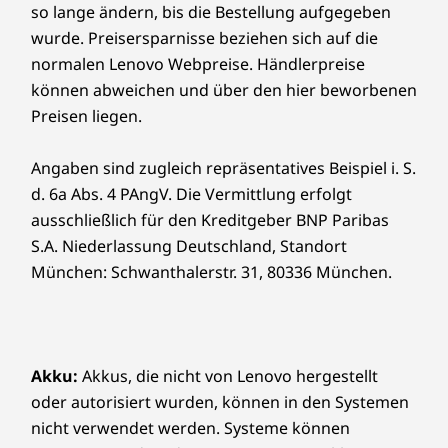
Akkuaustauschs sind Sie abgesichert, falls es doch
so lange ändern, bis die Bestellung aufgegeben
Vergleichen
Vergleichen
Vergle
Entdecken Sie ein 16“ 2,8K OLED-Display mit
einmal Probleme geben sollte. Verbessern Sie Ihr
wurde. Preisersparnisse beziehen sich auf die
NACHHALTIGKEIT
einem Seitenverhältnis von 16:10 und einer
Erlebnis noch weiter, indem Sie auf einen Vor-Ort-
normalen Lenovo Webpreise. Händlerpreise
variablen Bildwiederholfrequenz von 30-120
Service upgraden. Lenovo vereint Notebook-
können abweichen und über den hier beworbenen
Material
Sämtliches ansehen Notebooks und Ultrabooks
Hz. Außerdem schont er dank der TÜV-
Performance und Versicherungsschutz in einem
Preisen liegen.
Zertifizierung die Augen, sodass Sie ohne
Metall
erstklassigen Paket!
Anstrengung fernsehen, spielen oder kreativ
Optional: 50% recycelte Abdeckung
Angaben sind zugleich repräsentatives Beispiel i. S.
sein können. Beobachten Sie, wie Ihre Ideen in
Zertifizierungen/Registrierungen
d. 6a Abs. 4 PAngV. Die Vermittlung erfolgt
lebendigen Details auf dem Bildschirm
erscheinen, ob zum Lernen oder zum Spaß.
ausschließlich für den Kreditgeber BNP Paribas
MIL-STD-810H
S.A. Niederlassung Deutschland, Standort
®
EPEAT
Gold, sofern zutreffend*
München: Schwanthalerstr. 31, 80336 München.
®
ENERGY STAR
8.0
TÜV Rheinland Certifice Low Blue Light (Hardware und
Software)
®
Eyesafe
Akku:
Akkus, die nicht von Lenovo hergestellt
oder autorisiert wurden, können in den Systemen
nicht verwendet werden. Systeme können
*Siehe
www.epeat.net
für den Registrierungsstatus nach Land.