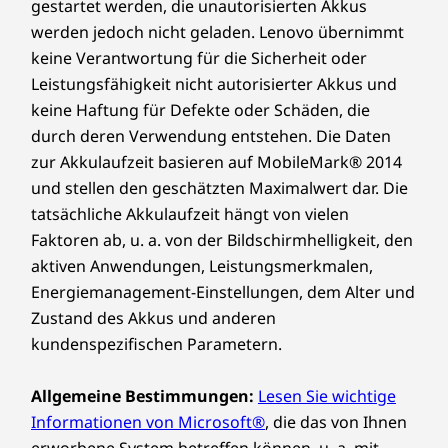
gestartet werden, die unautorisierten Akkus
werden jedoch nicht geladen. Lenovo übernimmt
WEITERE INFORMATIONEN
keine Verantwortung für die Sicherheit oder
Leistungsfähigkeit nicht autorisierter Akkus und
Sicherheit
E/A der nächsten Stufe: verbinden,
keine Haftung für Defekte oder Schäden, die
übertragen, überragen
Windows Hello mit IR-Kamera-Anmeldung
durch deren Verwendung entstehen. Die Daten
zur Akkulaufzeit basieren auf MobileMark® 2014
Next-Level I/O:
Vorinstallierte Software
und stellen den geschätzten Maximalwert dar. Die
Windows 11 Home/Pro
Connect, Transfer,
tatsächliche Akkulaufzeit hängt von vielen
Lenovo Vantage
Faktoren ab, u. a. von der Bildschirmhelligkeit, den
Excel
Microsoft 365 Trial
aktiven Anwendungen, Leistungsmerkmalen,
McAfee LiveSafe™
Energiemanagement-Einstellungen, dem Alter und
Erleben Sie Geschwindigkeit und Konnektivität
®
Dolby Atmos
Zustand des Akkus und anderen
auf höchstem Niveau mit einer verbesserten
kundenspezifischen Parametern.
E/A-Schnittstelle, die auf die dynamischen
Vollständige technische Daten
Anforderungen des inspirierten Systems
Referenz für technische Daten des Produkts:
Modelle,
zugeschnitten ist. Enthält USB-A- und
Allgemeine Bestimmungen:
Lesen Sie wichtige
technische Daten, Dokumente, Kompatibilität (in
Thunderbolt™-Anschlüsse für schnelle
Informationen von Microsoft®
, die das von Ihnen
Englisch)
Übertragungen sowie HDMI Fixed Rate Link
erworbene System betreffen können, u. a. mit