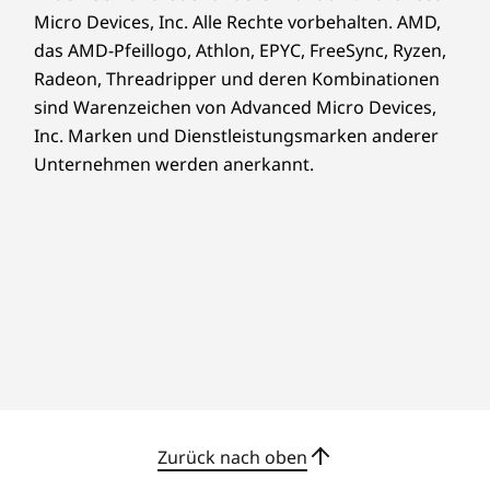
Micro Devices, Inc. Alle Rechte vorbehalten. AMD,
das AMD-Pfeillogo, Athlon, EPYC, FreeSync, Ryzen,
Radeon, Threadripper und deren Kombinationen
sind Warenzeichen von Advanced Micro Devices,
Inc. Marken und Dienstleistungsmarken anderer
Unternehmen werden anerkannt.
Mehr erledigen mit intuitivem Design
Get More Done With
Intuitive Design
Mit dem IdeaPad Pro 5i, das für nahtlose
Benutzerfreundlichkeit entwickelt wurde,
können Sie Ihre Erfahrungen erweitern. Tippen
Sie auf einer klaren Tastatur mit 1,5 mm
Tastenhub, einem numerischen Tastenfeld und
Zurück nach oben
intuitiven Richtungstasten in voller Größe. Mit
einem robusten 84-Wh-Akku, einem großen