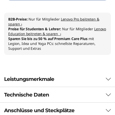
I
n
B2B-Preise:
Nur für Mitglieder
Lenovo Pro beitreten &
sparen ›
t
Preise für Studenten & Lehrer:
Nur für Mitglieder
Lenovo
Education beitreten & sparen ›
e
Sparen Sie bis zu 50 % auf Premium Care Plus
mit
Legion, Idea und Yoga PCs: schnellste Reparaturen,
Support und Extras
l
)
Leistungsmerkmale
Technische Daten
Revolutionieren Sie das Computing mit
Lenovo AI
Anschlüsse und Steckplätze
LEISTUNG
Revolutionize