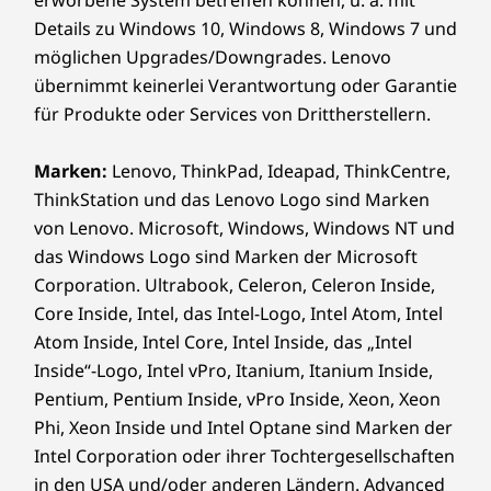
(FRL) Unterstützung für atemberaubende
Details zu Windows 10, Windows 8, Windows 7 und
Bilder. Erwecken Sie Ihre Ideen zum Leben.
möglichen Upgrades/Downgrades. Lenovo
übernimmt keinerlei Verantwortung oder Garantie
Erleben Sie Geschwindigkeit und Konnektivität
für Produkte oder Services von Drittherstellern.
auf höchstem Niveau mit einer verbesserten
E/A-Schnittstelle, die auf die dynamischen
Marken:
Lenovo, ThinkPad, Ideapad, ThinkCentre,
Anforderungen des inspirierten Systems
ThinkStation und das Lenovo Logo sind Marken
zugeschnitten ist. Enthält USB-A- und
von Lenovo. Microsoft, Windows, Windows NT und
Thunderbolt™-Anschlüsse für schnelle
Übertragungen sowie HDMI Fixed Rate Link
das Windows Logo sind Marken der Microsoft
(FRL) Unterstützung für atemberaubende
Corporation. Ultrabook, Celeron, Celeron Inside,
Bilder. Erwecken Sie Ihre Ideen zum Leben.
Core Inside, Intel, das Intel-Logo, Intel Atom, Intel
Atom Inside, Intel Core, Intel Inside, das „Intel
Inside“-Logo, Intel vPro, Itanium, Itanium Inside,
Pentium, Pentium Inside, vPro Inside, Xeon, Xeon
Phi, Xeon Inside und Intel Optane sind Marken der
Intel Corporation oder ihrer Tochtergesellschaften
in den USA und/oder anderen Ländern. Advanced