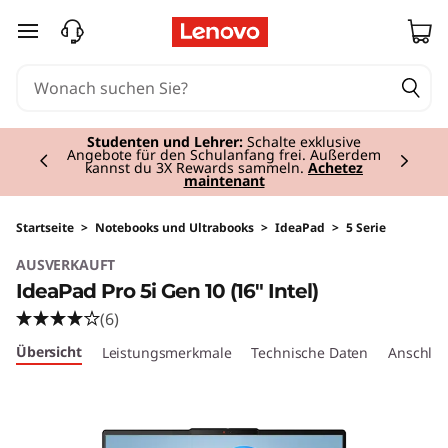
I
zum Hauptinhalt springen
d
e
Currently displaying item 3 of 3
a
Premium-Tablets I
Persönlich, leistungsstark,
mobil.
Jetzt Kaufen
P
a
Startseite
>
Notebooks und Ultrabooks
>
IdeaPad
>
5 Serie
AUSVERKAUFT
d
IdeaPad Pro 5i Gen 10 (16" Intel)
P
(6)
Übersicht
Leistungsmerkmale
Technische Daten
Anschlüs
r
o