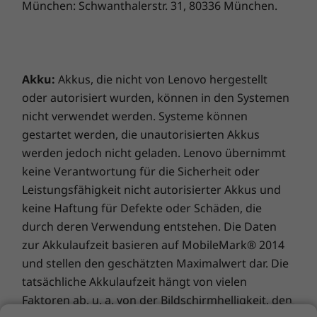
München: Schwanthalerstr. 31, 80336 München.
Farbraumabdeckung für eine ausgezeichnete
Die technischen Daten können je nach Region/Modell variieren.
Farbsättigung. Die TÜV-Zertifizierung für
geringe Blaulichtemissionen garantiert, dass
Ihre Augen geschont werden. Zwei
WEITERE INFORMATIONEN
Frontlautsprecher mit Dolby Audio™ sorgen
Akku:
Akkus, die nicht von Lenovo hergestellt
dabei für beeindruckende Klangqualität, damit
Vorinstallierte Software
oder autorisiert wurden, können in den Systemen
Sie Unterhaltung wirklich genießen können.
nicht verwendet werden. Systeme können
Amazon Alexa
Lenovo Vantage
gestartet werden, die unautorisierten Akkus
®
werden jedoch nicht geladen. Lenovo übernimmt
McAfee
LiveSafe™
Microsoft 365 Testversion
keine Verantwortung für die Sicherheit oder
Windows 11 Home/Pro
Leistungsfähigkeit nicht autorisierter Akkus und
keine Haftung für Defekte oder Schäden, die
Lieferumfang
durch deren Verwendung entstehen. Die Daten
IdeaPad Slim 5 14" Gen 8
zur Akkulaufzeit basieren auf MobileMark® 2014
Bedienungsanleitung
und stellen den geschätzten Maximalwert dar. Die
Netzteil
tatsächliche Akkulaufzeit hängt von vielen
Faktoren ab, u. a. von der Bildschirmhelligkeit, den
Die technischen Daten können je nach Region/Modell variieren.