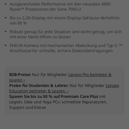
Ausgezeichnete Performance mit den neuesten AMD
M
Ryzen™ Prozessoren der Serie 7000 U
D
Bis zu 2,2K-Display mit einem Display-Gehäuse-Verhältnis
von 90 %
)
Robust genug für jede Situation und leicht genug, um sich
mit einer Hand öffnen zu lassen
FHD-IR-Kamera mit mechanischer Abdeckung und Typ-C-™-
Anschlüsse für schnelle, sichere Datenübertragungen
B2B-Preise:
Nur für Mitglieder
Lenovo Pro beitreten &
sparen ›
Preise für Studenten & Lehrer:
Nur für Mitglieder
Lenovo
Education beitreten & sparen ›
Sparen Sie bis zu 50 % auf Premium Care Plus
mit
Legion, Idea und Yoga PCs: schnellste Reparaturen,
Support und Extras