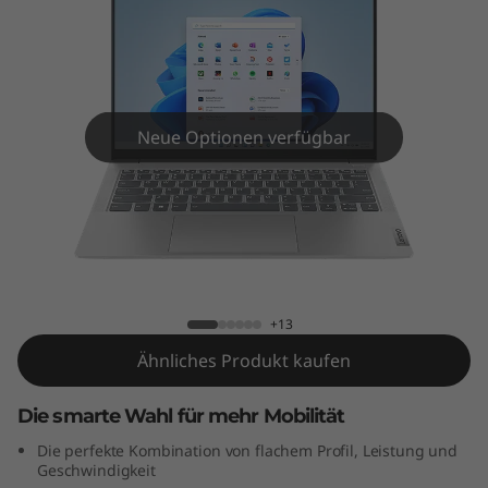
m
5
G
e
Neue Optionen verfügbar
n
8
IdeaPad Slim 5 Gen 8 (14" AMD)
(
1
+13
Ähnliches Produkt kaufen
4
"
Die smarte Wahl für mehr Mobilität
Die perfekte Kombination von flachem Profil, Leistung und
A
Geschwindigkeit