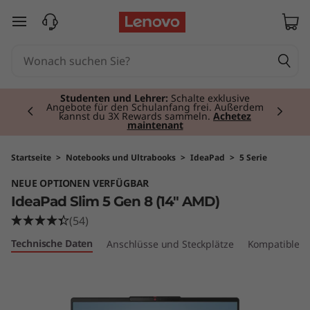
I
zum Hauptinhalt springen
d
e
Currently displaying item 2 of 3
a
Studenten und Lehrer:
Schalte exklusive
Angebote für den Schulanfang frei. Außerdem
kannst du 3X Rewards sammeln.
Achetez
maintenant
P
a
Startseite
>
Notebooks und Ultrabooks
>
IdeaPad
>
5 Serie
NEUE OPTIONEN VERFÜGBAR
d
IdeaPad Slim 5 Gen 8 (14" AMD)
S
(54)
Technische Daten
Anschlüsse und Steckplätze
Kompatibles 
l
i