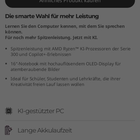
Ähnliches Produkt kaufen
M
Die smarte Wahl für mehr Leistung
D
Lernen Sie den Computer kennen, mit dem Sie sprechen
können.
)
Für noch mehr Spitzenleistung. Jetzt mit KI.
Spitzenleistung mit AMD Ryzen™ KI-Prozessoren der Serie
300 und Copilot+-Erlebnissen
16″-Notebook mit hochauflösendem OLED-Display für
atemberaubende Bilder
Ideal für Schüler, Studenten und Lehrkräfte, die ihrer
Kreativität freien Lauf lassen wollen
KI-gestützter PC
Lange Akkulaufzeit