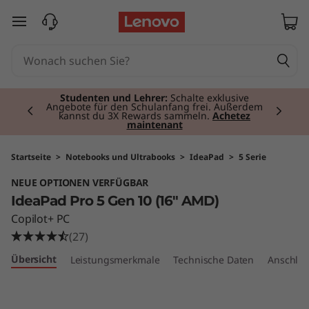
I
zum Hauptinhalt springen
d
e
Currently displaying item 2 of 3
a
Studenten und Lehrer:
Schalte exklusive
Angebote für den Schulanfang frei. Außerdem
kannst du 3X Rewards sammeln.
Achetez
maintenant
P
a
Startseite
>
Notebooks und Ultrabooks
>
IdeaPad
>
5 Serie
NEUE OPTIONEN VERFÜGBAR
d
IdeaPad Pro 5 Gen 10 (16″ AMD)
P
Copilot+ PC
(27)
r
Übersicht
Leistungsmerkmale
Technische Daten
Anschlüs
o