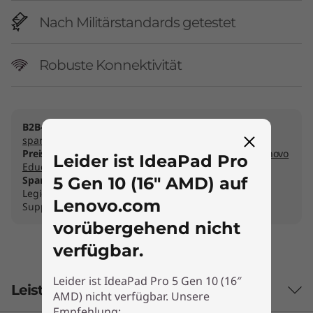
Nach Militärstandards getestet
Robuste Konnektivität
B2B-Preise:
Nur für Mitglieder
Lenovo Pro beitreten &
sparen ›
Preise für Studenten & Lehrer:
Nur für Mitglieder
Lenovo
Leider ist IdeaPad Pro
Education beitreten & sparen ›
5 Gen 10 (16″ AMD) auf
Sparen Sie bis zu 50 % auf Premium Care Plus
mit
Legion, Idea und Yoga PCs: schnellste Reparaturen,
Lenovo.com
Support und Extras
vorübergehend nicht
verfügbar.
Leider ist IdeaPad Pro 5 Gen 10 (16″
Leistungsmerkmale
AMD) nicht verfügbar. Unsere
Empfehlung: