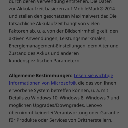
durch deren Verwendung entstehen. Die Daten
erhalten eine Akkulaufzeit von 2 Stunden*
zur Akkulaufzeit basieren auf MobileMark® 2014
Außerdem können Sie Ihr Smartphone und
und stellen den geschätzten Maximalwert dar. Die
andere Geräte über den USB 3.0-Anschluss
tatsächliche Akkulaufzeit hängt von vielen
aufladen, selbst wenn Ihr Notebook
Faktoren ab, u. a. von der Bildschirmhelligkeit, den
ausgeschaltet ist. Nutzen Sie Ihre Zeit optimal.
aktiven Anwendungen, Leistungsmerkmalen,
Energiemanagement-Einstellungen, dem Alter und
*Im Abschaltmodus. 65-W-Netzteil erforderlich.
Zustand des Akkus und anderen
Windows 10 wird immer
kundenspezifischen Parametern.
besser
Allgemeine Bestimmungen:
Lesen Sie wichtige
Informationen von Microsoft®
, die das von Ihnen
Nutzen Sie das Beste von Windows 10 mit
einem neuen Update voller ansprechender
erworbene System betreffen können, u. a. mit
Funktionen. Mit der leistungsstarken
Details zu Windows 10, Windows 8, Windows 7 und
neuartigen Fotos-App wird das
möglichen Upgrades/Downgrades. Lenovo
Geschichtenerzählen per Video einfacher und
übernimmt keinerlei Verantwortung oder Garantie
macht noch mehr Spaß: Sie können einen
für Produkte oder Services von Drittherstellern.
Soundtrack hinzufügen, Übergänge