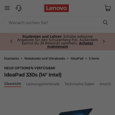
I
zum Hauptinhalt springen
d
e
Currently displaying item 2 of 3
a
Studenten und Lehrer:
Schalte exklusive
Angebote für den Schulanfang frei. Außerdem
kannst du 3X Rewards sammeln.
Achetez
maintenant
P
a
Startseite
>
Notebooks und Ultrabooks
>
IdeaPad
>
3 Serie
NEUE OPTIONEN VERFÜGBAR
d
IdeaPad 330s (14" Intel)
3
Übersicht
Leistungsmerkmale
Technische Daten
Anschlüs
3
0