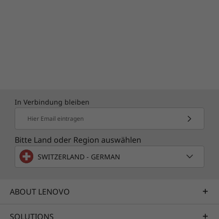
In Verbindung bleiben
Hier Email eintragen
Bitte Land oder Region auswählen
SWITZERLAND - GERMAN
Satter, warmer Sound mit
ABOUT LENOVO
Dolby Audio
SOLUTIONS