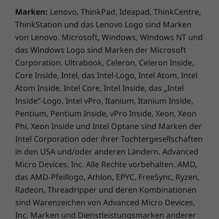
verwenden, 3D-Effekte einsetzen und vieles
Marken:
Lenovo, ThinkPad, Ideapad, ThinkCentre,
mehr. Auch das Teilen ist schneller als je zuvor,
ThinkStation und das Lenovo Logo sind Marken
dank intuitiver Einstellungen, welche die
von Lenovo. Microsoft, Windows, Windows NT und
sofortige Verbindung mit Ihren wichtigsten
das Windows Logo sind Marken der Microsoft
Kontakten erleichtern.
Corporation. Ultrabook, Celeron, Celeron Inside,
Core Inside, Intel, das Intel-Logo, Intel Atom, Intel
Atom Inside, Intel Core, Intel Inside, das „Intel
Inside“-Logo, Intel vPro, Itanium, Itanium Inside,
Pentium, Pentium Inside, vPro Inside, Xeon, Xeon
Phi, Xeon Inside und Intel Optane sind Marken der
Intel Corporation oder ihrer Tochtergesellschaften
in den USA und/oder anderen Ländern. Advanced
Micro Devices, Inc. Alle Rechte vorbehalten. AMD,
das AMD-Pfeillogo, Athlon, EPYC, FreeSync, Ryzen,
Radeon, Threadripper und deren Kombinationen
sind Warenzeichen von Advanced Micro Devices,
Inc. Marken und Dienstleistungsmarken anderer