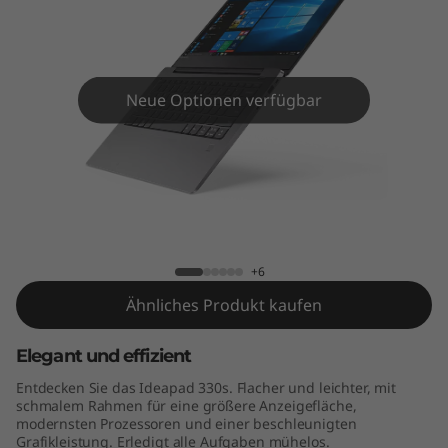
s
(
1
Neue Optionen verfügbar
4
"
I
IdeaPad 330s (14" Intel)
n
+6
t
Ähnliches Produkt kaufen
e
Elegant und effizient
l
Entdecken Sie das Ideapad 330s. Flacher und leichter, mit
schmalem Rahmen für eine größere Anzeigefläche,
)
modernsten Prozessoren und einer beschleunigten
Grafikleistung. Erledigt alle Aufgaben mühelos.