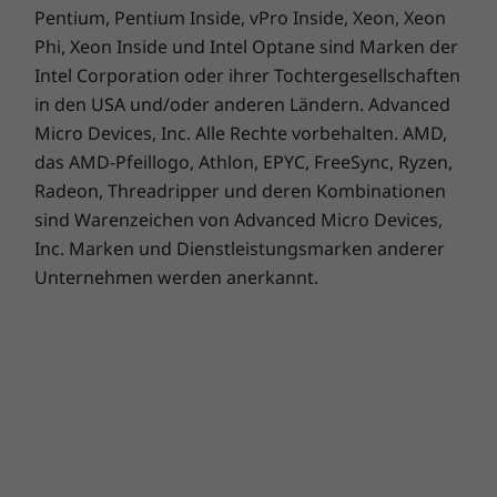
Pentium, Pentium Inside, vPro Inside, Xeon, Xeon
Phi, Xeon Inside und Intel Optane sind Marken der
Intel Corporation oder ihrer Tochtergesellschaften
in den USA und/oder anderen Ländern. Advanced
Kaufen Sie diesen PC und erhalten Sie ein
Micro Devices, Inc. Alle Rechte vorbehalten. AMD,
kostenloses Upgrade auf Windows 11,
1
das AMD-Pfeillogo, Athlon, EPYC, FreeSync, Ryzen,
sobald es verfügbar ist.
Radeon, Threadripper und deren Kombinationen
1
Der Plan für die Einführung des Upgrades
sind Warenzeichen von Advanced Micro Devices,
wird gerade fertiggestellt. Sie soll Ende 2021
Inc. Marken und Dienstleistungsmarken anderer
beginnen und bis ins Jahr 2022 hinein
Unternehmen werden anerkannt.
andauern. Der genaue Zeitpunkt variiert je
nach Gerät. Bestimmte Funktionen erfordern
spezielle Hardware, siehe
https://www.microsoft.com/windows/windows
-11-specifications.