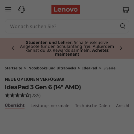
I
zum Hauptinhalt springen
d
e
Currently displaying item 2 of 3
a
Studenten und Lehrer:
Schalte exklusive
Angebote für den Schulanfang frei. Außerdem
kannst du 3X Rewards sammeln.
Achetez
maintenant
P
a
Startseite
>
Notebooks und Ultrabooks
>
IdeaPad
>
3 Serie
NEUE OPTIONEN VERFÜGBAR
d
IdeaPad 3 Gen 6 (14" AMD)
3
(285)
Übersicht
Leistungsmerkmale
Technische Daten
Anschlüs
G
e