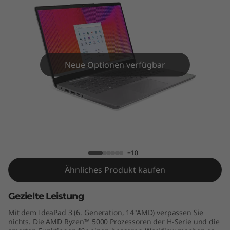
n
6
(
1
Neue Optionen verfügbar
4
"
IdeaPad 3 Gen 6 (14" AMD)
A
M
+10
Ähnliches Produkt kaufen
D
)
Gezielte Leistung
Mit dem IdeaPad 3 (6. Generation, 14"AMD) verpassen Sie
nichts. Die AMD Ryzen™ 5000 Prozessoren der H-Serie und die