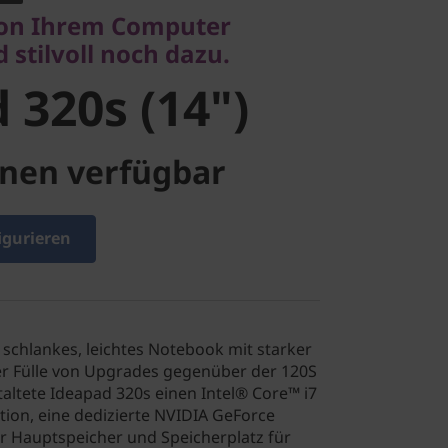
320s (14")
 von Ihrem Computer
 stilvoll noch dazu.
 320s (14")
nen verfügbar
igurieren
 schlankes, leichtes Notebook mit starker
er Fülle von Upgrades gegenüber der 120S
taltete Ideapad 320s einen Intel® Core™ i7
tion, eine dedizierte NVIDIA GeForce
r Hauptspeicher und Speicherplatz für