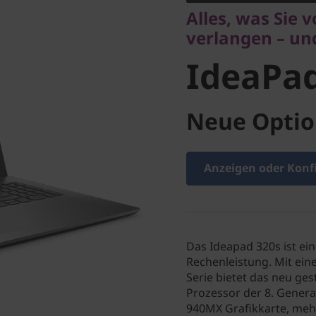
IdeaPad 
Alles, was Sie
verlangen – und
IdeaPad
Neue Optio
Anzeigen oder Konf
Das Ideapad 320s ist ein
Rechenleistung. Mit ein
Serie bietet das neu ges
Prozessor der 8. Genera
940MX Grafikkarte, meh