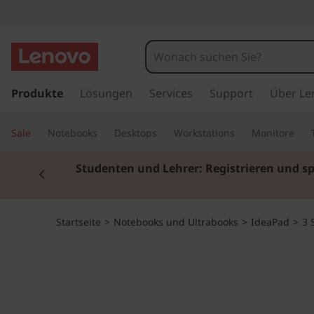
I
d
e
z
u
Produkte
Lösungen
Services
Support
Über Le
a
m
H
P
Sale
Notebooks
Desktops
Workstations
Monitore
a
u
a
Currently displaying item 2 of 3
Studenten und Lehrer: Registrieren und s
p
t
d
i
n
3
Startseite
>
Notebooks und Ultrabooks
>
IdeaPad
>
3 
h
a
2
l
t
0
s
p