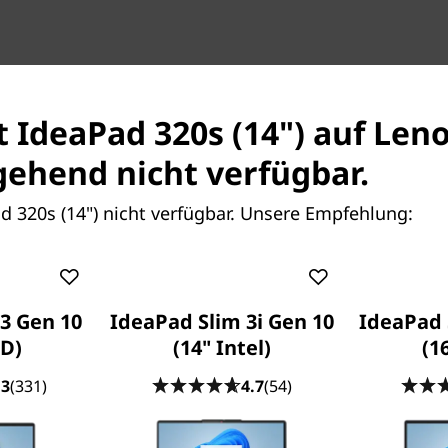
st IdeaPad 320s (14") auf Le
ehend nicht verfügbar.
ad 320s (14") nicht verfügbar. Unsere Empfehlung:
Extrem leistungsstark
Das Ideapad 320s baut auf d
auf und bietet darüber hinau
3 Gen 10
IdeaPad Slim 3i Gen 10
IdeaPad 
zu 8 GB DDR4 Hauptspeicher
D)
(14" Intel)
(1
Reibungslos durch den
.3
(331)
4.7
(54)
Das Ideapad 320s bringt Ih
Vielzahl ansprechender neue