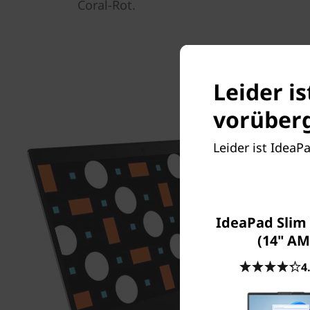
Coral-Rot.
Leider i
vorüberg
Leider ist IdeaP
IdeaPad Slim 
(14" AM
4