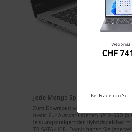
Webpreis 
CHF 74
Bei Fragen zu Son
Jede Menge Speicher für all Ihre 
Zum Download von Filmen und Musik, 
mehr. Zur Auswahl stehen SATA-SSD (bis
leistungssteigernder Hybridspeicher mi
TB SATA-HDD. Damit haben Sie jederzei