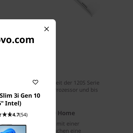
novo.com
er schlanken Einfachheit der 120S Serie
s einen Intel Core i7 Prozessor und bis
Slim 3i Gen 10
.
6" Intel)
 Tag mit Windows 10 Home
4.7
(54)
nen Windows 10 Home mit einer
r Funktionen. Sie brauchen eine