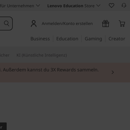
 für Unternehmen
Lenovo Education
Store
Anmelden/Konto erstellen
Business
Education
Gaming
Creator
icher
KI (Künstliche Intelligenz)
rei. Außerdem kannst du 3X Rewards sammeln.
n Ihrem Computer
ilvoll noch dazu.
ar