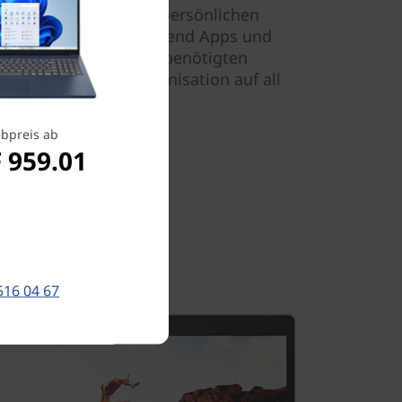
 Sie Cortana, Ihren persönlichen
 arbeitet mit über Tausend Apps und
rt Ihnen so stets die benötigten
rdiniert er Ihre Organisation auf all
s 10.
bpreis ab
 959.01
516 04 67