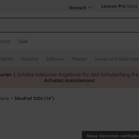
Lenovo Pro
Store
Deutsch
novo
Sale
Tablets
Zubehör
Software
Phones
Server und Datenspe
paren |
Schalte exklusive Angebote für den Schulanfang f
Achetez maintenant
Serie
>
IdeaPad 320s (14")
Alles, was Sie vo
verlangen – und st
Neue Optionen verfügb