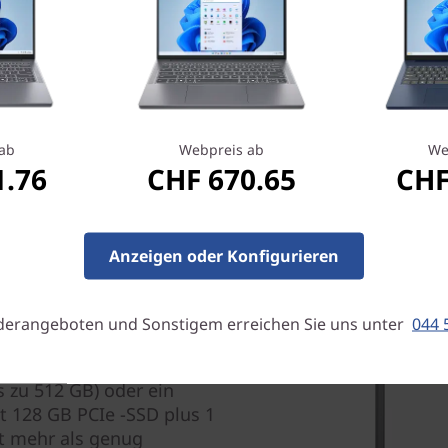
Geschenkempfehlung? Fragen
Digitalassistenten. Cortana
Services zusammen und liefe
Antworten. Und vor allem koo
Ihren Einheiten mit Window
ab
Webpreis ab
We
1.76
CHF 670.65
CHF
Anzeigen oder Konfigurieren
derangeboten und Sonstigem erreichen Sie uns unter
044 
Daten
für Ihre Fotosammlung und
 zu 512 GB) oder ein
t 128 GB PCIe -SSD plus 1
t mehr als genug