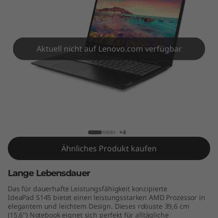
5
(
1
Aktuell nicht auf Lenovo.com verfügbar
5
"
A
Lenovo IdeaPad S145-15AST
M
+4
D
Ähnliches Produkt kaufen
)
Lange Lebensdauer
Das für dauerhafte Leistungsfähigkeit konzipierte
IdeaPad S145 bietet einen leistungsstarken AMD Prozessor in
elegantem und leichtem Design. Dieses robuste 39,6 cm
(15,6'') Notebook eignet sich perfekt für alltägliche