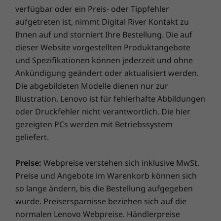
2x USB-A 3.1 Gen 1
Channel,
(6.400 MHz
verfügbar oder ein Preis- oder Tippfehler
einjährige Akkugarantie, unabhängig von Ihrer
With up to AMD A-9 processing, the IdeaPad
6.400 MHz
Channel
1x USB-A 2.0
aufgetreten ist, nimmt Digital River Kontakt zu
Systemgarantie. Und hier kommt der eigentliche
S145 is designed to keep pace with you—no
HDMI
Ihnen auf und storniert Ihre Bestellung. Die auf
Gamechanger: Für ausgewählte PCs bieten wir
matter the task. It also comes with a range of
Massenspeiche
Massens
SD card reader
dieser Website vorgestellten Produktangebote
eine
dreijährige Sealed Battery Warranty.
Wenn Sie
r
r
secure storage options, including a hybrid SSD
Headphone/mic combo
sich beim Kauf eines Geräts oder, sofern Ihr Akku in
und Spezifikationen können jederzeit und ohne
SSD bis 1 TB, PCIe
TLC-SSD mi
with hard disc drive, ensuring even faster
Gen 4, TLC 2242
zu 1TB, M.
gutem Zustand ist, während der ursprünglichen
Ankündigung geändert oder aktualisiert werden.
response times.
(2242), PC
einjährigen Akkugarantiedauer für dieses Upgrade
Die abgebildeten Modelle dienen nur zur
entscheiden, ist ihr Akku drei Jahre lang versichert.
Illustration. Lenovo ist für fehlerhafte Abbildungen
Jetzt kaufen
Jetzt k
Und es kommt noch besser: Auch im Falle eines
oder Druckfehler nicht verantwortlich. Die hier
Akkuaustauschs sind Sie abgesichert, falls es doch
gezeigten PCs werden mit Betriebssystem
einmal Probleme geben sollte. Verbessern Sie Ihr
Vergleichen
Vergleichen
Vergle
geliefert.
Erlebnis noch weiter, indem Sie auf einen Vor-Ort-
Service upgraden. Lenovo vereint Notebook-
Preise:
Webpreise verstehen sich inklusive MwSt.
Performance und Versicherungsschutz in einem
Sämtliches ansehen Notebooks und Ultrabooks
Preise und Angebote im Warenkorb können sich
erstklassigen Paket!
so lange ändern, bis die Bestellung aufgegeben
wurde. Preisersparnisse beziehen sich auf die
normalen Lenovo Webpreise. Händlerpreise