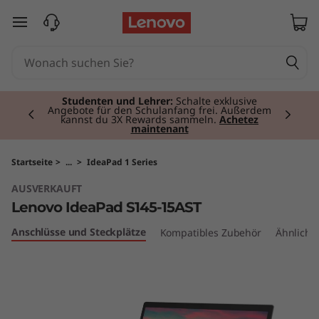
I
zum Hauptinhalt springen
d
e
Currently displaying item 2 of 3
a
Studenten und Lehrer:
Schalte exklusive
Angebote für den Schulanfang frei. Außerdem
kannst du 3X Rewards sammeln.
Achetez
maintenant
P
a
Startseite
>
...
>
IdeaPad 1 Series
AUSVERKAUFT
d
Lenovo IdeaPad S145-15AST
S
Anschlüsse und Steckplätze
Kompatibles Zubehör
Ähnliche
1
4