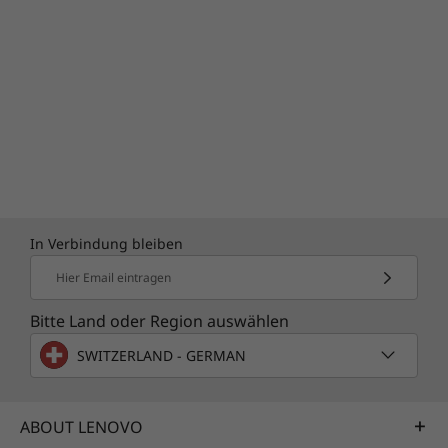
Der CO2-Offset-Service ist bei diesem
In Verbindung bleiben
Gerät inklusive!
Hier Email eintragen
Der CO2-Ausgleich leistet einen Beitrag
Bitte Land oder Region auswählen
basierend auf den durchschnittlichen Kosten
der Kohlenstoffemissionen, die mit
SWITZERLAND - GERMAN
ausgewählten Geräten verbunden sind. Dies
gilt von Herstellung bis zum Versand und dem
ABOUT LENOVO
durchschnittlichen Lebenszyklus des Gerätes.