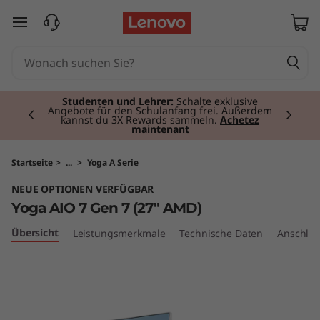
Y
zum Hauptinhalt springen
o
g
Currently displaying item 3 of 3
a
Premium-Tablets I
Persönlich, leistungsstark,
mobil.
Jetzt Kaufen
A
I
Startseite
>
...
>
Yoga A Serie
NEUE OPTIONEN VERFÜGBAR
O
Yoga AIO 7 Gen 7 (27" AMD)
7
Übersicht
Leistungsmerkmale
Technische Daten
Anschlüs
G
e