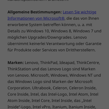
bevorzugten Social-Media-Apps auf einem
großen Bildschirm nutzen.
Allgemeine Bestimmungen:
Lesen Sie wichtige
Informationen von Microsoft®
, die das von Ihnen
erworbene System betreffen können, u. a. mit
Details zu Windows 10, Windows 8, Windows 7 und
möglichen Upgrades/Downgrades. Lenovo
übernimmt keinerlei Verantwortung oder Garantie
für Produkte oder Services von Drittherstellern.
Marken:
Lenovo, ThinkPad, Ideapad, ThinkCentre,
ThinkStation und das Lenovo Logo sind Marken
von Lenovo. Microsoft, Windows, Windows NT und
Modernes Design für mehr Sicherheit
das Windows Logo sind Marken der Microsoft
Das Yoga AIO 7 hat jetzt einen kleineren
Corporation. Ultrabook, Celeron, Celeron Inside,
Standfuß und schafft so mehr Platz auf dem
Core Inside, Intel, das Intel-Logo, Intel Atom, Intel
Schreibtisch. Die schmaleren Displayränder
Atom Inside, Intel Core, Intel Inside, das „Intel
sorgen für eine größere Anzeigefläche und
Inside“-Logo, Intel vPro, Itanium, Itanium Inside,