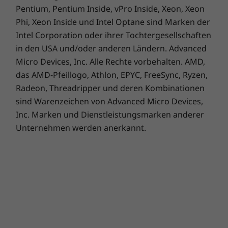
angenehmeres Arbeiten. Die 5-MP-IR-Kamera
Pentium, Pentium Inside, vPro Inside, Xeon, Xeon
liefert bessere Bilder bei Videokonferenzen,
Phi, Xeon Inside und Intel Optane sind Marken der
beim Live-Streaming oder beim Vlogging und
Intel Corporation oder ihrer Tochtergesellschaften
meldet Sie per Gesichtserkennung innerhalb
in den USA und/oder anderen Ländern. Advanced
von Sekunden an Ihrem PC an. Die integrierte
Micro Devices, Inc. Alle Rechte vorbehalten. AMD,
mechanische Webcam-Abdeckung sorgt bei
das AMD-Pfeillogo, Athlon, EPYC, FreeSync, Ryzen,
Bedarf für umfassende Privatsphäre.
Radeon, Threadripper und deren Kombinationen
sind Warenzeichen von Advanced Micro Devices,
Inc. Marken und Dienstleistungsmarken anderer
Unternehmen werden anerkannt.
Notebook, Tastatur und Maus sind separat erhältlich.