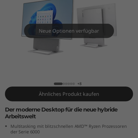
n
7
(
Neue Optionen verfügbar
2
7
"
Yoga AIO 7 Gen 7 (27" AMD)
A
+8
M
Ähnliches Produkt kaufen
D
Der moderne Desktop für die neue hybride
Arbeitswelt
)
Multitasking mit blitzschnellen AMD™ Ryzen Prozessoren
der Serie 6000