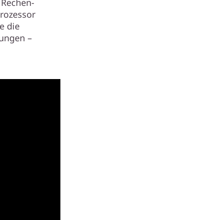
e Rechen-
Prozessor
e die
rungen –