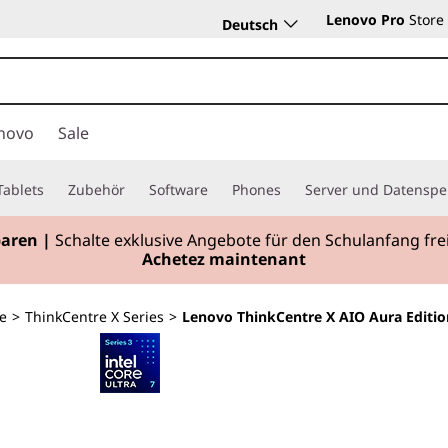
Lenovo Pro
Store
Deutsch
novo
Sale
Tablets
Zubehör
Software
Phones
Server und Datenspe
paren |
Schalte exklusive Angebote für den Schulanfang f
Achetez maintenant
e
>
ThinkCentre X Series
>
Lenovo ThinkCentre X AIO Aura Edition