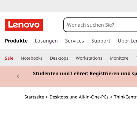
T
h
i
z
u
Produkte
Lösungen
Services
Support
Über Le
n
m
H
k
Sale
Notebooks
Desktops
Workstations
Monitore
a
u
C
Currently displaying item 2 of 3
Studenten und Lehrer: Registrieren und s
p
t
e
i
n
n
Startseite
>
Desktops und All-in-One-PCs
>
ThinkCentr
h
a
t
l
t
r
s
p