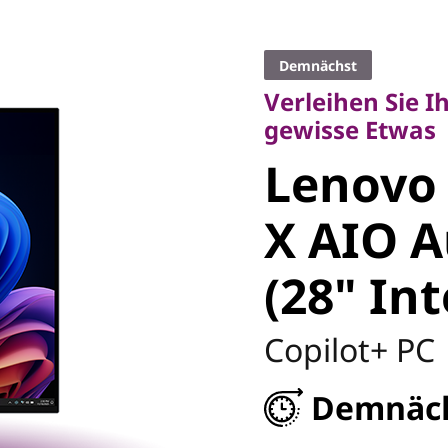
Verleihen Sie Ih
gewisse Etwas
Demnächst
Lenovo
Verleihen Sie 
gewisse Etwas
ThinkCe
Lenovo
Aura Edi
X AIO A
(28" Int
Intel) PC
Copilot+ PC
Demnäc