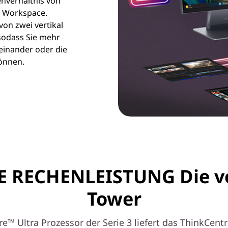
enverhältnis von
n Workspace.
von zwei vertikal
sodass Sie mehr
einander oder die
önnen.
RECHENLEISTUNG Die vol
Tower
e™ Ultra Prozessor der Serie 3 liefert das ThinkCent