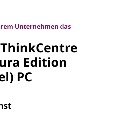
rem Unternehmen das
Ihrem Unternehmen das
ntre X AIO
 ThinkCentre
tion (28"
ura Edition
el) PC
hst