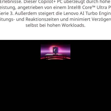
 Erlebnisse. Dieser Copilot+ PC überzeugt durch hoh
eistung, angetrieben von einem Intel® Core™ Ultra 
Serie 3. Außerdem steigert die Lenovo AI Turbo Engin
itungs- und Reaktionszeiten und minimiert Verzöge
selbst bei hohen Workloads.