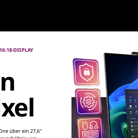
16:18-DISPLAY
in
xel
One über ein 27,6″