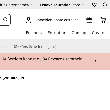
 für Unternehmen
Lenovo Education
Store
Anmelden/Konto erstellen
Business
Education
Gaming
Creator
icher
KI (Künstliche Intelligenz)
rei. Außerdem kannst du 3X Rewards sammeln.
 (28" Intel) PC