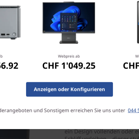
ab
Webpreis ab
W
66.92
CHF 1'049.25
CHF
Alles, was Sie brauchen
Anzeigen oder Konfigurieren
Visuell hält der ThinkCentre
FHD fast rahmenlose Displa
Klarheit, bemerkenswerten F
derangeboten und Sonstigem erreichen Sie uns unter
044 
Außerdem bietet er ein bee
Verhältnis und nahtlose Bil
ein Design vollenden oder e
Schliff verleihen – dieser sty