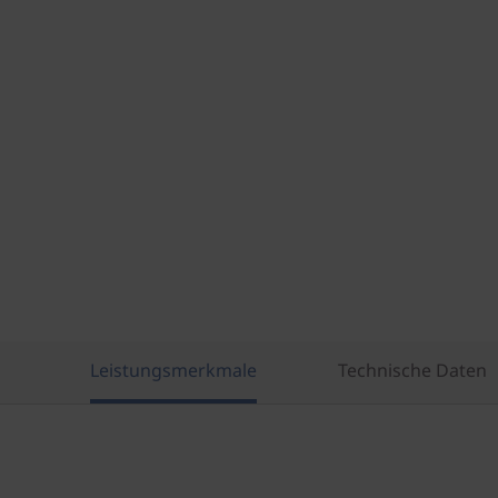
e
l
)
Leistungsmerkmale
Technische Daten