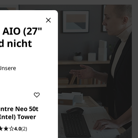
 AIO (27"
d nicht
 Unsere
ntre Neo 50t
Intel) Tower
4.0
(2)