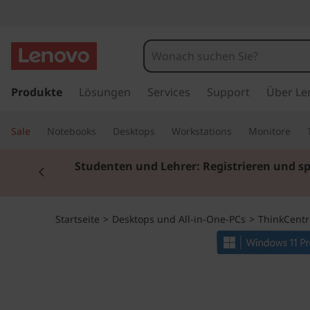
T
h
i
z
u
Produkte
Lösungen
Services
Support
Über Le
n
m
H
k
Sale
Notebooks
Desktops
Workstations
Monitore
a
u
C
Currently displaying item 2 of 3
Studenten und Lehrer: Registrieren und s
p
t
e
i
n
n
Startseite
>
Desktops und All-in-One-PCs
>
ThinkCentr
h
a
t
l
t
r
s
p