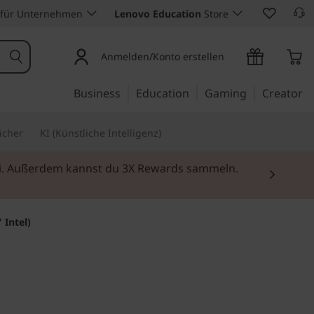
 für Unternehmen
Lenovo Education
Store
Anmelden/Konto erstellen
Business
Education
Gaming
Creator
icher
KI (Künstliche Intelligenz)
rei. Außerdem kannst du 3X Rewards sammeln.
 Intel)
Unternehmen auf das