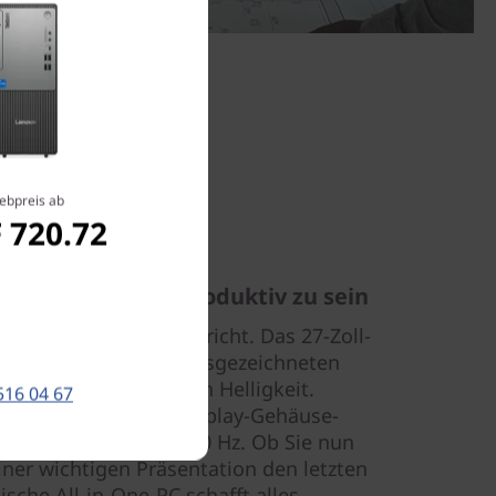
ebpreis ab
 720.72
, um kreativ und produktiv zu sein
 Neo 30a, was er verspricht. Das 27-Zoll-
y punktet mit einer ausgezeichneten
arben und einer tollen Helligkeit.
516 04 67
indruckendes 90 % Display-Gehäuse-
dwiederholraten von 60 Hz. Ob Sie nun
iner wichtigen Präsentation den letzten
lische All-in-One-PC schafft alles.