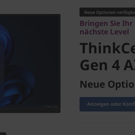
nächste Level
Neue Optionen verfügb
ThinkCe
Bringen Sie Ih
nächste Level
30a Gen 
ThinkC
Intel)
Gen 4 A
Neue Optio
Anzeigen oder Konf