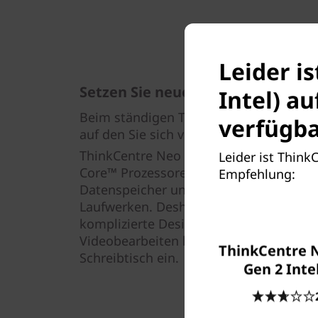
Leider i
Setzen Sie neue Maßstäbe – mühe
Intel) a
Beim ständigen Termindruck heutzutag
verfügba
auf den Sie sich verlassen können. Wie
ThinkCentre Neo 30a All-in-One-PC. Er h
Leider ist Think
Core™ Prozessoren, eine integrierte Gra
Empfehlung:
Datenspeicher und eine Auswahl an Fest
Laufwerken. Deshalb sind intensive B
komplizierte Designs mit hoher Auflös
Videobearbeiten kein Problem. Außerde
ThinkCentre N
Schreibtisch ein.
Gen 2 Inte