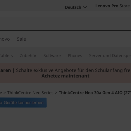
Lenovo Pro
Store
Deutsch
novo
Sale
Tablets
Zubehör
Software
Phones
Server und Datenspe
paren |
Schalte exklusive Angebote für den Schulanfang f
Achetez maintenant
e
>
ThinkCentre Neo Series
>
ThinkCentre Neo 30a Gen 4 AIO (27"
Bringen Sie Ihr 