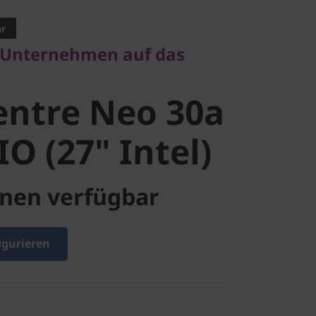
ar
ntre Neo
r Unternehmen auf das
4 AIO (27"
entre Neo 30a
IO (27" Intel)
nen verfügbar
igurieren