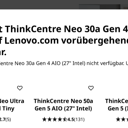
st ThinkCentre Neo 30a Gen 4
los
uf Lenovo.com vorübergehen
e brauchen Sie einen PC,
r.
 den platzsparenden
®
at leistungsstarke Intel
Centre Neo 30a Gen 4 AIO (27" Intel) nicht verfügbar.
fik sowie viel Arbeits- und
platten oder Solid-State-
erechnungen oder auch
ung und akribisches
m spart er Platz auf dem
eo Ultra
ThinkCentre Neo 50a
ThinkCe
l Tiny
Gen 5 AIO (27" Intel)
Gen 5 (
2.7
(5)
4.5
(131)