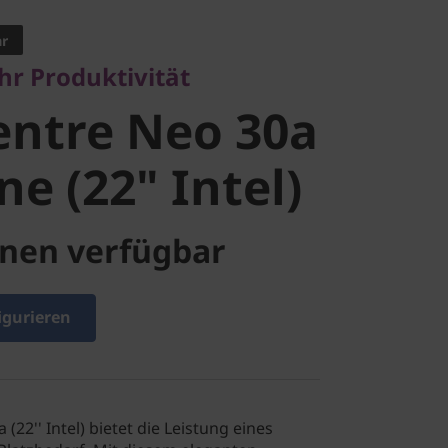
ntre Neo
ar
r Produktivität
n-One (22"
entre Neo 30a
ne (22" Intel)
nen verfügbar
igurieren
(22'' Intel) bietet die Leistung eines