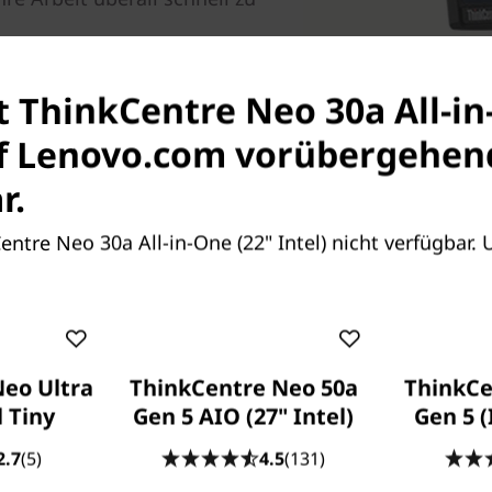
st ThinkCentre Neo 30a All-in
uf Lenovo.com vorübergehen
r.
Centre Neo 30a All-in-One (22" Intel) nicht verfügbar.
eo Ultra
ThinkCentre Neo 50a
ThinkCe
l Tiny
Gen 5 AIO (27" Intel)
Gen 5 (
Attraktiv und nachhalti
2.7
(5)
4.5
(131)
Das brillante 54,6 cm (21,5"