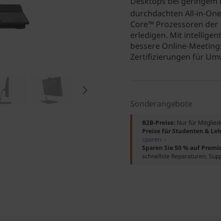
Desktops bei geringem P
durchdachten All-in-One
Core™ Prozessoren der 1
erledigen. Mit intellige
bessere Online-Meeting
Zertifizierungen für Umw
Sonderangebote
B2B-Preise:
Nur für Mitglie
Preise für Studenten & Leh
sparen ›
Sparen Sie 50 % auf Premi
schnellste Reparaturen, Sup