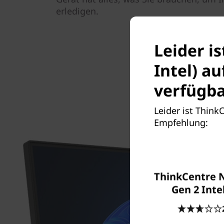
erledigen.
Leider i
Intel) a
verfügba
Leider ist Think
Empfehlung:
ThinkCentre N
Gen 2 Inte