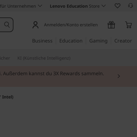
 für Unternehmen
Lenovo Education
Store
Anmelden/Konto erstellen
Business
Education
Gaming
Creator
icher
KI (Künstliche Intelligenz)
rei. Außerdem kannst du 3X Rewards sammeln.
 Intel)
Produktivität