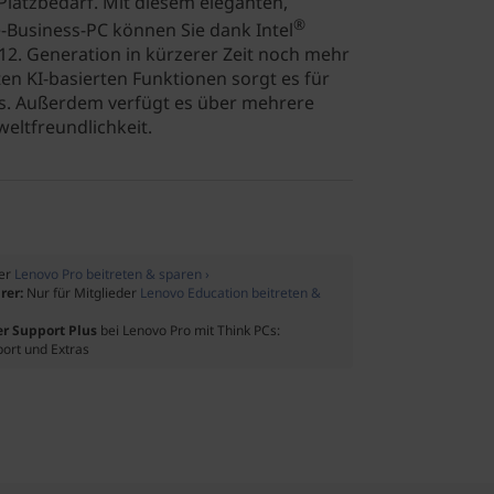
latzbedarf. Mit diesem eleganten,
®
-Business-PC können Sie dank Intel
2. Generation in kürzerer Zeit noch mehr
nten KI-basierten Funktionen sorgt es für
s. Außerdem verfügt es über mehrere
eltfreundlichkeit.
der
Lenovo Pro beitreten & sparen ›
rer:
Nur für Mitglieder
Lenovo Education beitreten &
er Support Plus
bei Lenovo Pro mit Think PCs:
port und Extras