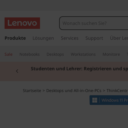
T
h
i
z
u
Produkte
Lösungen
Services
Support
Über Le
n
m
H
k
Sale
Notebooks
Desktops
Workstations
Monitore
a
u
C
Currently displaying item 2 of 3
Studenten und Lehrer: Registrieren und s
p
t
e
i
n
n
Startseite
>
Desktops und All-in-One-PCs
>
ThinkCentr
h
a
t
l
t
r
s
p