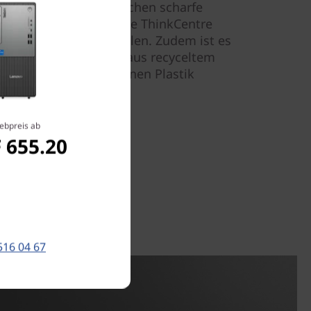
eeindruckende, gestochen scharfe
n. Dieses platzsparende ThinkCentre
mühelos überall aufstellen. Zudem ist es
 und besteht zu 65 % aus recyceltem
t aus im Meer enthaltenen Plastik
ebpreis ab
 655.20
516 04 67