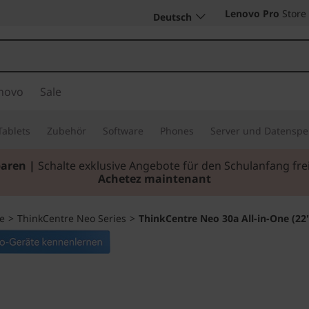
Lenovo Pro
Store
Deutsch
novo
Sale
Tablets
Zubehör
Software
Phones
Server und Datenspe
paren |
Schalte exklusive Angebote für den Schulanfang f
Achetez maintenant
e
>
ThinkCentre Neo Series
>
ThinkCentre Neo 30a All-in-One (22"
Mühelos zu mehr 