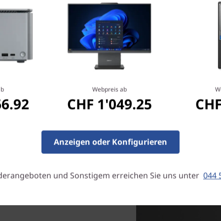
Betrachtungswinkel sowie b
Bilder mit lebendigen Farbe
All-in-One-Gerät lässt sich 
umweltfreundlich konzipiert
Material. Die Verpackung is
hergestellt.
ab
Webpreis ab
W
66.92
CHF 1'049.25
CHF
Anzeigen oder Konfigurieren
derangeboten und Sonstigem erreichen Sie uns unter
044 