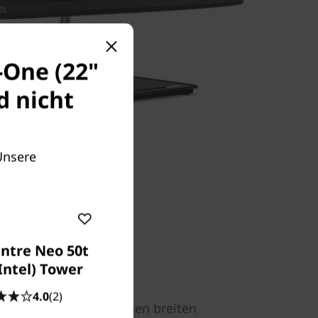
-One (22"
d nicht
 Unsere
ntre Neo 50t
Intel) Tower
g
4.0
(2)
) FHD-Display bietet einen breiten