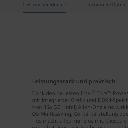
I
Leistungsmerkmale
Technische Daten
n
t
e
l
)
Leistungsstark und praktisch
®
Dank den neuesten Intel
Core™ Prozes
mit integrierter Grafik und DDR4-Speic
Neo 30a (22" Intel) All-in-One eine wir
Ob Multitasking, Contenterstellung o
– es macht alles mühelos mit. Dieses p
Gerät hat alles, was Sie brauchen, um Ih