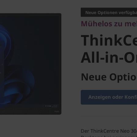
ThinkCe
Neue Optionen verfügb
Mühelos zu meh
30a All-i
ThinkC
Intel)
All-in-O
Neue Optio
Anzeigen oder Konf
Der ThinkCentre Neo 30a 