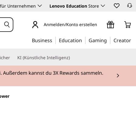
 für Unternehmen
Lenovo Education
Store
Anmelden/Konto erstellen
Business
Education
Gaming
Creator
icher
KI (Künstliche Intelligenz)
rei. Außerdem kannst du 3X Rewards sammeln.
Tower