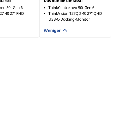
fasst:
Das Bundle umfasst:
neo 50t Gen 6
ThinkCentre neo 50t Gen 6
27-40 27" FHD-
ThinkVision T27QD-40 27" QHD
USB-C-Docking-Monitor
Weniger