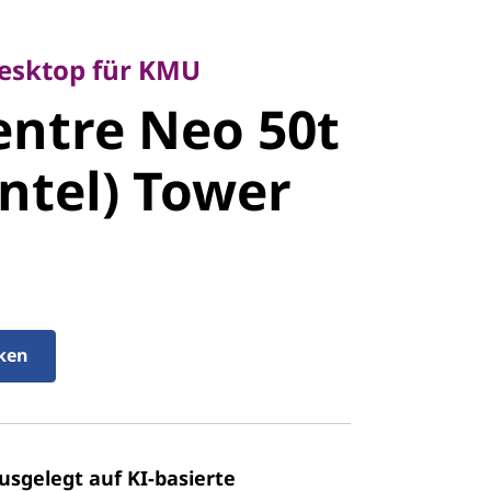
ktop für KMU
ntre Neo
Desktop für KMU
ntre Neo 50t
 (Intel)
Intel) Tower
cken
usgelegt auf KI-basierte