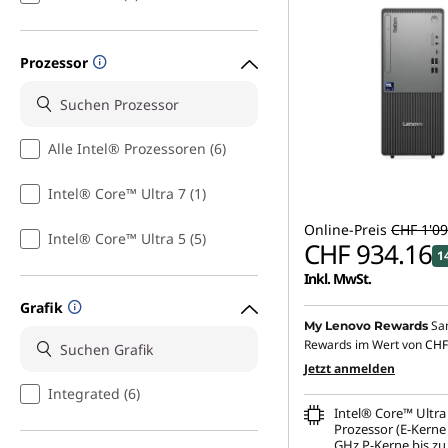
Prozessor
Alle Intel® Prozessoren (6)
Intel® Core™ Ultra 7 (1)
Online-Preis
CHF 1'09
Intel® Core™ Ultra 5 (5)
CHF 934.16
1
Inkl. MwSt.
Grafik
Sa
My Lenovo Rewards
Rewards im Wert von
CHF
Jetzt anmelden
Integrated (6)
Intel® Core™ Ultra
Prozessor (E-Kerne 
GHz P-Kerne bis zu