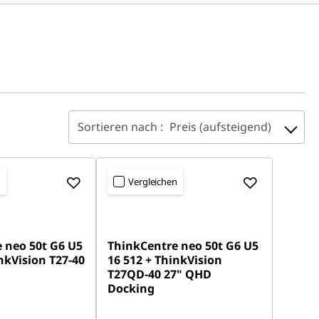
Sortieren nach :
Preis (aufsteigend)
n
Vergleichen
 neo 50t G6 U5
ThinkCentre neo 50t G6 U5
nkVision T27-40
16 512 + ThinkVision
T27QD-40 27" QHD
Docking