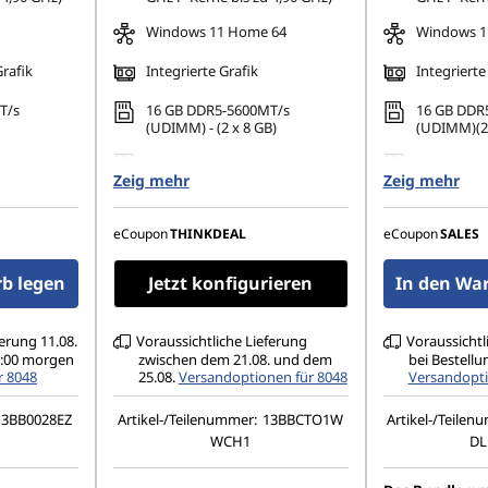
Windows 11 Home 64
Windows 11
Grafik
Integrierte Grafik
Integrierte
T/s
16 GB DDR5-5600MT/s
16 GB DDR
(UDIMM) - (2 x 8 GB)
(UDIMM)(2 
0 PCIe 4.0
256 GB SSD M.2 2280 PCIe 4.0
512 GB SSD
Zeig mehr
TLC Opal
Zeig mehr
TLC Opal
3
Unterstützt bis zu 3
Unterstützt
tore
unabhängige Monitore
unabhängi
eCoupon
THINKDEAL
eCoupon
SALES
b legen
Jetzt konfigurieren
In den Wa
ferung 11.08.
Voraussichtliche Lieferung
Voraussichtl
01:00 morgen
zwischen dem 21.08. und dem
bei Bestellu
r 8048
25.08.
Versandoptionen für 8048
Versandopti
13BB0028EZ
Artikel-/Teilenummer:
13BBCTO1W
Artikel-/Teilen
WCH1
DL