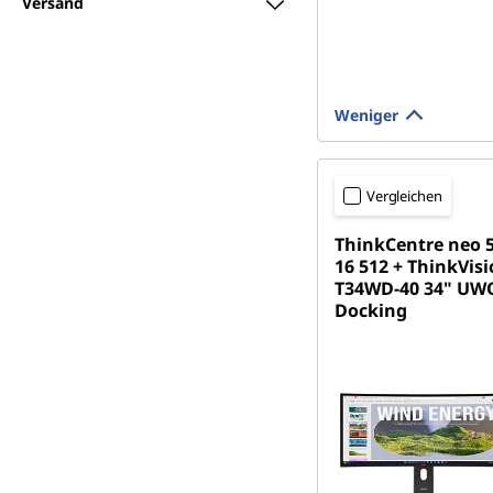
Versand
Weniger
Vergleichen
ThinkCentre neo 
16 512 + ThinkVis
T34WD-40 34" U
Docking