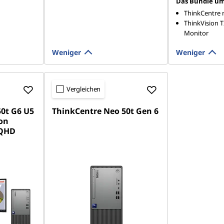
Das Bundle um
ThinkCentre 
ThinkVision T
Monitor
Weniger
Weniger
Vergleichen
50t G6 U5
ThinkCentre Neo 50t Gen 6
ion
WQHD