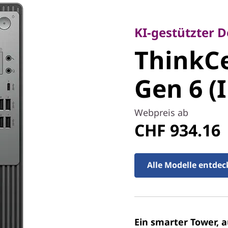
KI-gestützter Des
ThinkCe
KI-gestützter 
ThinkCe
50t Gen 6
Gen 6 (
Tower
Webpreis ab
CHF 934.16
Alle Modelle entde
Ein smarter Tower, a