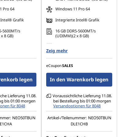
 Pro 64
Windows 11 Pro 64
 Intel® Grafik
Integrierte Intel® Grafik
5-5600MT/s
16 GB DDR5-5600MT/s
x 8 GB)
(UDIMM)(2 x 8 GB)
 M.2 2280 PCIe 4.0
512 GB SSD M.2 2280 PCIe 4.0
Zeig mehr
TLC Opal
 bis zu 3
Unterstützt bis zu 3
ge Monitore
unabhängige Monitore
eCoupon
SALES
renkorb legen
In den Warenkorb legen
iche Lieferung 11.08.
Voraussichtliche Lieferung 11.08.
ng bis 01:00 morgen
bei Bestellung bis 01:00 morgen
onen für 8048
Versandoptionen für 8048
ummer:
NEO50TBUN
Artikel-/Teilenummer:
NEO50TBUN
E1CHA
DLE1CHB