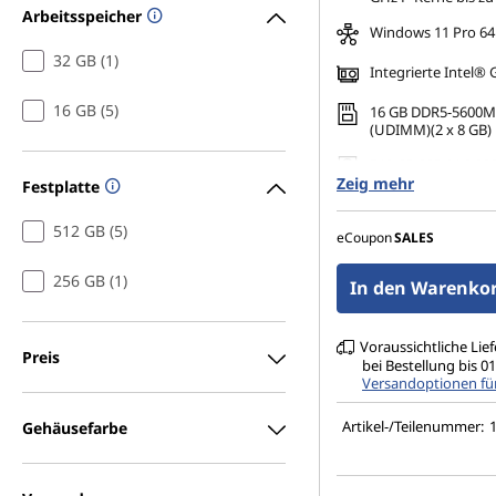
Arbeitsspeicher
Windows 11 Pro 64
32 GB (1)
Integrierte Intel® 
16 GB (5)
16 GB DDR5-5600M
(UDIMM)(2 x 8 GB)
512 GB SSD M.2 228
Zeig mehr
TLC Opal
Festplatte
Unterstützt bis zu 
512 GB (5)
unabhängige Moni
eCoupon
SALES
256 GB (1)
In den Warenkor
Voraussichtliche Lie
Preis
bei Bestellung bis 
Versandoptionen fü
Artikel-/Teilenummer:
Gehäusefarbe