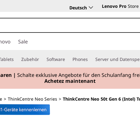
Lenovo Pro
Store
Deutsch
novo
Sale
Tablets
Zubehör
Software
Phones
Server und Datenspe
paren |
Schalte exklusive Angebote für den Schulanfang f
Achetez maintenant
e
>
ThinkCentre Neo Series
>
ThinkCentre Neo 50t Gen 6 (Intel) 