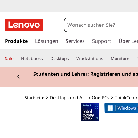
T
h
i
z
u
Produkte
Lösungen
Services
Support
Über Le
n
m
H
k
Sale
Notebooks
Desktops
Workstations
Monitore
a
u
C
Currently displaying item 2 of 3
Studenten und Lehrer: Registrieren und s
p
t
e
i
n
n
Startseite
>
Desktops und All-in-One-PCs
>
ThinkCentr
h
a
t
l
t
r
s
p