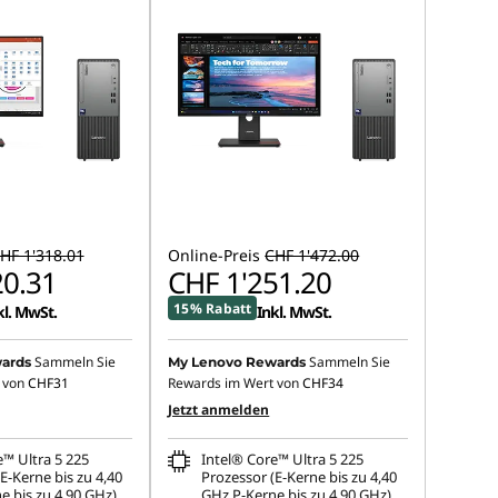
HF 1'318.01
Online-Preis
CHF 1'472.00
20.31
CHF 1'251.20
15% Rabatt
kl. MwSt.
Inkl. MwSt.
Sammeln Sie
Sammeln Sie
ards
My Lenovo Rewards
 von
CHF31
Rewards im Wert von
CHF34
Jetzt anmelden
e™ Ultra 5 225
Intel® Core™ Ultra 5 225
E-Kerne bis zu 4,40
Prozessor (E-Kerne bis zu 4,40
e bis zu 4,90 GHz)
GHz P-Kerne bis zu 4,90 GHz)