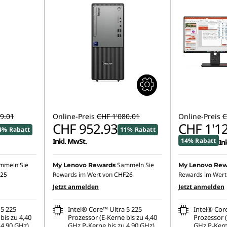
9.01
Online-Preis
CHF 1'080.01
Online-Preis
C
CHF 952.93
CHF 1'1
4% Rabatt
11% Rabatt
Inkl. MwSt.
14% Rabatt
In
mmeln Sie
Sammeln Sie
My Lenovo Rewards
My Lenovo Rew
25
Rewards im Wert von
CHF26
Rewards im Wert
Jetzt anmelden
Jetzt anmelden
 5 225
Intel® Core™ Ultra 5 225
Intel® Cor
bis zu 4,40
Prozessor (E-Kerne bis zu 4,40
Prozessor (
 4,90 GHz)
GHz P-Kerne bis zu 4,90 GHz)
GHz P-Kern