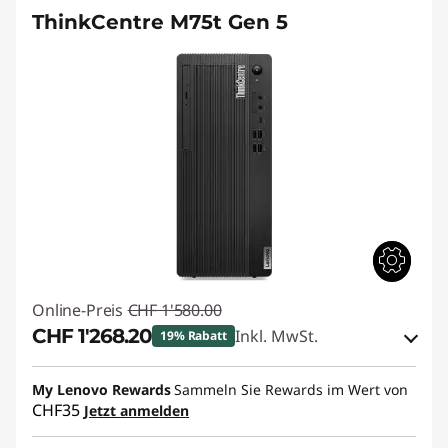
ThinkCentre M75t Gen 5
Online-Preis
CHF 1'580.00
CHF 1'268.20
Inkl. MwSt.
19% Rabatt
eCoupon-Rabatt :
-CHF 311.80
My Lenovo Rewards
Sammeln Sie Rewards im Wert von
CHF35
Jetzt anmelden
eCoupon :
THINKDEAL7