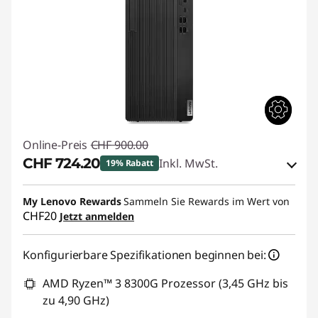
Online-Preis
CHF 900.00
CHF 724.20
Inkl. MwSt.
19% Rabatt
eCoupon-Rabatt :
-CHF 175.80
My Lenovo Rewards
Sammeln Sie Rewards im Wert von
CHF20
Jetzt anmelden
eCoupon :
THINKDEAL7
Konfigurierbare Spezifikationen beginnen bei:
AMD Ryzen™ 3 8300G Prozessor (3,45 GHz bis
zu 4,90 GHz)