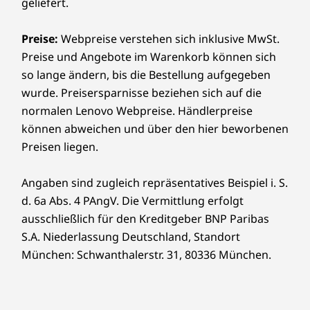
geliefert.
15
-
Optional: Seriell
WiFi 6E* RTL8852CE
WiFi 6 RTL8852BE
Sämtliches ansehen Desktops und All-in-One-PCs
Preise:
Webpreise verstehen sich inklusive MwSt.
WiFi 6 MT7921LEN
16
-
Optional: Erweiterungskartensteckplätze
Flexible
Preise und Angebote im Warenkorb können sich
®
Bluetooth
5.3
so lange ändern, bis die Bestellung aufgegeben
Konnektivitätsoption
wurde. Preisersparnisse beziehen sich auf die
17
-
Schlaufe für Gehäuseschloss
DESIGN
normalen Lenovo Webpreise. Händlerpreise
en
können abweichen und über den hier beworbenen
Abmessungen (H x B x T)
18
-
Kensington Security Slot™
Preisen liegen.
Mit den vielseitigen Anschlussmöglichkeiten
34.6 cm x 14.5 cm x 29.5 cm / 13,62” x 5,7” x 11,65”
des ThinkCentre M75t Gen 5 Towers bleiben
Sie in Verbindung und können mühelos
Angaben sind zugleich repräsentatives Beispiel i. S.
Gewicht
zusammenarbeiten. Mit flexiblen
d. 6a Abs. 4 PAngV. Die Vermittlung erfolgt
Ab 5,9 kg
Erweiterungssteckplätzen und einer Vielzahl
ausschließlich für den Kreditgeber BNP Paribas
von USB-A- und USB-C®-Anschlüssen können
S.A. Niederlassung Deutschland, Standort
Farbe
Sie Ihre Peripherie-Projektionsbildschirme
München: Schwanthalerstr. 31, 80336 München.
Raven Black
problemlos anschließen, Daten übertragen
und Ihren Arbeitsbereich optimieren.
Außerdem unterstützt er bis zu vier
NACHHALTIGKEIT