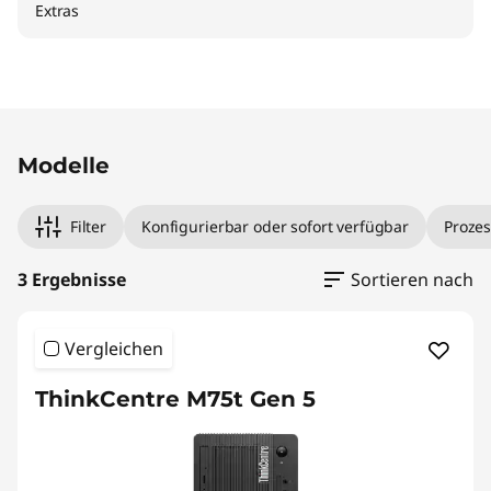
Extras
Original Price 900.00 CHF Discounted Price 7
Original Price 1220.00 CHF Discounted Price 
Original Price 1580.00 CHF Discounted Price 
Modelle
Filter
Konfigurierbar oder sofort verfügbar
Prozes
3 Ergebnisse
Sortieren nach
Vergleichen
ThinkCentre M75t Gen 5