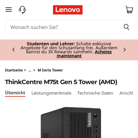
T
zum Hauptinhalt springen
h
i
Currently displaying item 2 of 3
n
Studenten und Lehrer:
Schalte exklusive
Angebote für den Schulanfang frei. Außerdem
kannst du 3X Rewards sammeln.
Achetez
maintenant
k
C
Startseite
>
...
>
M Serie Tower
ThinkCentre M75t Gen 5 Tower (AMD)
e
Übersicht
Leistungsmerkmale
Technische Daten
Anschlüs
n
t
r