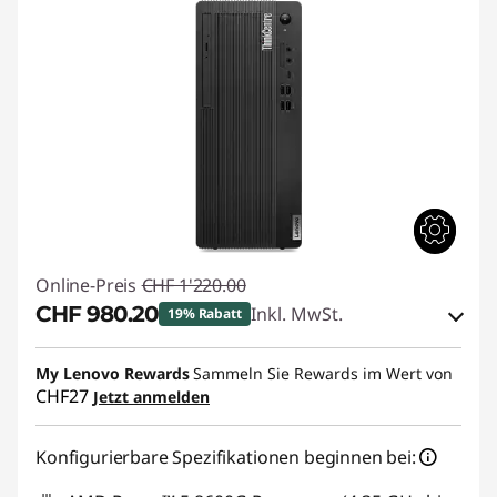
Online-Preis
CHF 1'220.00
CHF 980.20
Inkl. MwSt.
19% Rabatt
eCoupon-Rabatt :
-CHF 239.80
My Lenovo Rewards
Sammeln Sie Rewards im Wert von
CHF27
Jetzt anmelden
eCoupon :
THINKDEAL7
Konfigurierbare Spezifikationen beginnen bei: