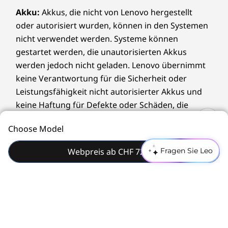
unabhängige Monitore.
Akku:
Akkus, die nicht von Lenovo hergestellt
Material
oder autorisiert wurden, können in den Systemen
Gehäuse:
nicht verwendet werden. Systeme können
gestartet werden, die unautorisierten Akkus
85 % Post-Consumer Content (PCC) recycelte
werden jedoch nicht geladen. Lenovo übernimmt
Acrylnitril-Butadien-Styrol-Kunststoffe (ABS)
keine Verantwortung für die Sicherheit oder
Leistungsfähigkeit nicht autorisierter Akkus und
Verpackung:
keine Haftung für Defekte oder Schäden, die
97 % Post-Industry Content (PIC) recyceltes
durch deren Verwendung entstehen. Die Daten
Choose Model
expandiertes Polyethylen (EPE) im Polsterkissen
zur Akkulaufzeit basieren auf MobileMark® 2014
30 % ozeangebundener Kunststoff (OBP) in der
und stellen den geschätzten Maximalwert dar. Die
Webpreis ab CHF 724.20
Fragen Sie Leo
Gerätetasche verwendet
tatsächliche Akkulaufzeit hängt von vielen
®
Kartonage von Forest Stewardship Council
zertifiziert
Faktoren ab, u. a. von der Bildschirmhelligkeit, den
Erstklassige
aktiven Anwendungen, Leistungsmerkmalen,
Zertifizierungen/Registrierungen
Sicherheit für Ihr
Energiemanagement-Einstellungen, dem Alter und
®
ENERGY STAR
8.0
Zustand des Akkus und anderen
Business
ERP LOT 3
kundenspezifischen Parametern.