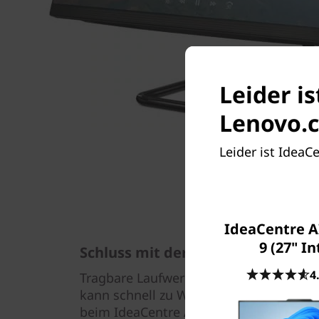
Leider is
Lenovo.c
Leider ist IdeaC
IdeaCentre A
9 (27" In
Schluss mit der Unordnung!
4
Tragbare Laufwerke und andere Geräte 
kann schnell zu Wirrwarr auf dem Schre
beim IdeaCentre AIO 3i. Der im Standf