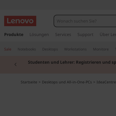
I
d
e
z
u
Produkte
Lösungen
Services
Support
Über Le
a
m
H
C
Sale
Notebooks
Desktops
Workstations
Monitore
a
u
e
Currently displaying item 3 of 3
p
Pr
t
n
i
n
t
Startseite
>
Desktops und All-in-One-PCs
>
IdeaCentre
h
a
r
l
t
e
s
p