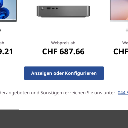
atz zum Arbeiten und
en
reiche Anschlüsse für alle
ab
Webpreis ab
We
 Soundbar oder eine Gaming-
9.21
CHF 687.66
CHF
d 3.0-Anschlüssen verfügt er
 HDMI -Steckplatz, falls Sie
Anzeigen oder Konfigurieren
derangeboten und Sonstigem erreichen Sie uns unter
044 