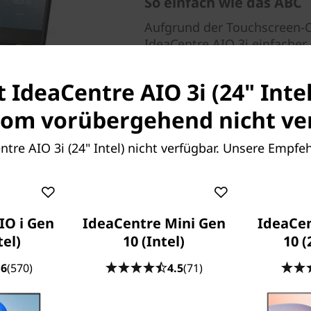
So einfach wie das ABC
Aufgrund der Touchscreen-O
IdeaCentre AIO 3i einfacher
Sie Dateien direkt auf dem 
die ganze Familie hat Spaß 
t IdeaCentre AIO 3i (24" Intel
anzusehen.
om vorübergehend nicht ver
entre AIO 3i (24" Intel) nicht verfügbar. Unsere Empfe
IO i Gen
IdeaCentre Mini Gen
IdeaCe
tel)
10 (Intel)
10 
.6
(570)
4.5
(71)
an Ihren PC anzuschließen,
ibtisch führen. Nicht so
uß integrierte Kabelsammler