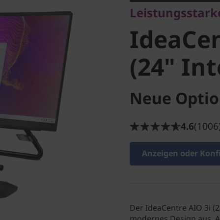
Leistungsstark
(24" Inte
IdeaCen
(24" Int
Neue Optio
4.6
(1006
Anzeigen oder Konf
Der IdeaCentre AIO 3i (2
modernes Design aus. A