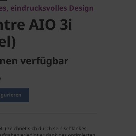
es, eindrucksvolles Design
l)
tre AIO 3i
el)
nen verfügbar
)
igurieren
4") zeichnet sich durch sein schlankes,
ufgaben erledigt er dank des optimierten