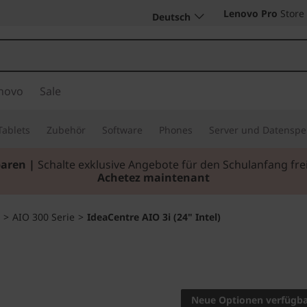
Lenovo Pro
Store
Deutsch
novo
Sale
Tablets
Zubehör
Software
Phones
Server und Datenspe
emium-Tablets I
Persönlich, leistungsstark, mobil.
Jetzt Ka
>
AIO 300 Serie
>
IdeaCentre AIO 3i (24" Intel)
Leistungsstarkes,
IdeaCent
Neue Optionen verfügb