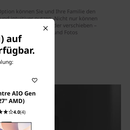
ption können Sie und Ihre Familie den
 und intuitiver nutzen. Nicht nur können
Bildschirm anklicken oder verschieben –
daran, Apps zu öffnen und Fotos
) auf
fügbar.
hlung:
ntre AIO Gen
(27" AMD)
4.0
(4)