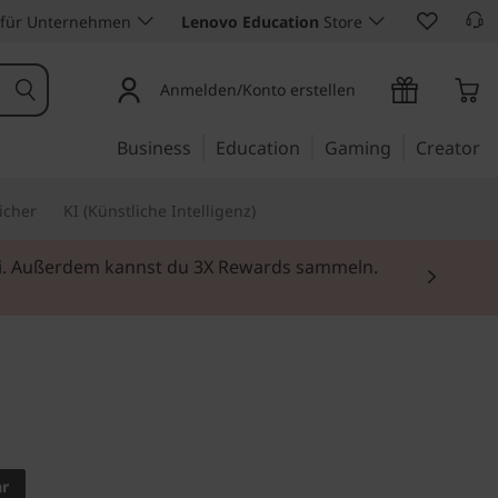
 für Unternehmen
Lenovo Education
Store
Anmelden/Konto erstellen
Business
Education
Gaming
Creator
icher
KI (Künstliche Intelligenz)
ufen
 eindrucksvolles Design
re AIO 3i
ar