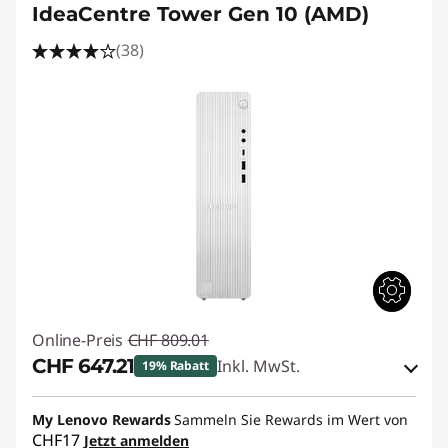
IdeaCentre Tower Gen 10 (AMD)
(38)
Online-Preis
CHF 809.01
CHF 647.21
Inkl. MwSt.
19% Rabatt
eCoupon-Rabatt :
-CHF 161.80
My Lenovo Rewards
Sammeln Sie Rewards im Wert von
CHF17
Jetzt anmelden