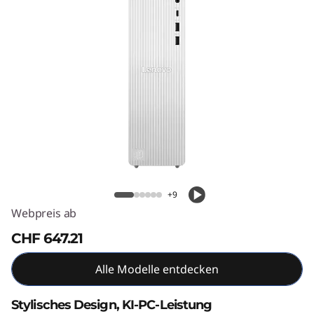
T
o
w
e
r
G
IdeaCentre Tower Gen 10 (AMD)
e
+9
n
Webpreis ab
1
CHF 647.21
0
Alle Modelle entdecken
(
Stylisches Design, KI-PC-Leistung