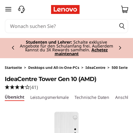
I
zum Hauptinhalt springen
d
e
Currently displaying item 2 of 3
a
Studenten und Lehrer:
Schalte exklusive
Angebote für den Schulanfang frei. Außerdem
kannst du 3X Rewards sammeln.
Achetez
maintenant
C
e
Startseite
>
Desktops und All-in-One-PCs
>
IdeaCentre
>
500 Serie
IdeaCentre Tower Gen 10 (AMD)
n
(41)
t
Übersicht
Leistungsmerkmale
Technische Daten
Anschlüs
r
e