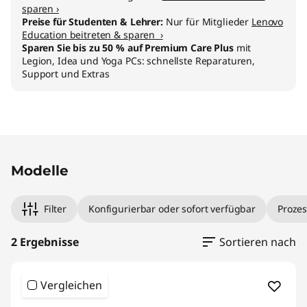
sparen ›
Preise für Studenten & Lehrer:
Nur für Mitglieder
Lenovo
Education beitreten & sparen ›
Sparen Sie bis zu 50 % auf Premium Care Plus
mit
Legion, Idea und Yoga PCs: schnellste Reparaturen,
Support und Extras
Original Price 809.01 CHF Discounted Price 64
Original Price 929.01 CHF Discounted Price 74
Modelle
Filter
Konfigurierbar oder sofort verfügbar
Prozes
2 Ergebnisse
Sortieren nach
Vergleichen