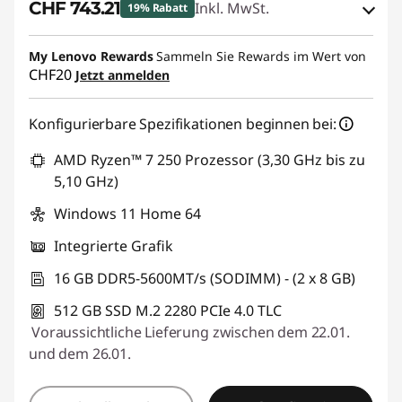
CHF 743.21
Inkl. MwSt.
19% Rabatt
eCoupon-Rabatt :
-CHF 185.80
My Lenovo Rewards
Sammeln Sie Rewards im Wert von
CHF20
Jetzt anmelden
eCoupon :
SALES
Konfigurierbare Spezifikationen beginnen bei:
AMD Ryzen™ 7 250 Prozessor (3,30 GHz bis zu
5,10 GHz)
Windows 11 Home 64
Integrierte Grafik
16 GB DDR5-5600MT/s (SODIMM) - (2 x 8 GB)
512 GB SSD M.2 2280 PCIe 4.0 TLC
Voraussichtliche Lieferung zwischen dem 22.01.
und dem 26.01.