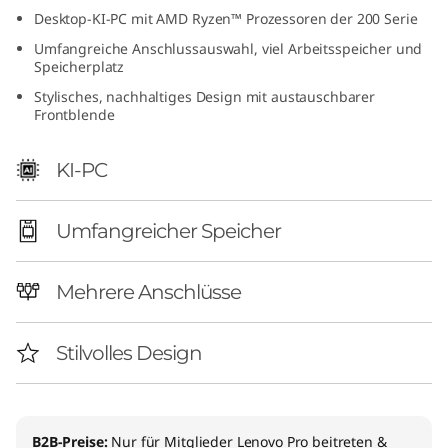
8
Desktop-KI-PC mit AMD Ryzen™ Prozessoren der 200 Serie
Umfangreiche Anschlussauswahl, viel Arbeitsspeicher und
L
Speicherplatz
Stylisches, nachhaltiges Design mit austauschbarer
A
Frontblende
M
KI-PC
D
Umfangreicher Speicher
)
Mehrere Anschlüsse
Stilvolles Design
B2B-Preise:
Nur für Mitglieder
Lenovo Pro beitreten &