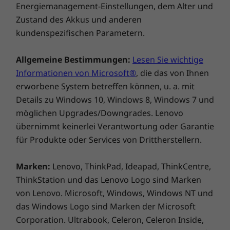
Energiemanagement-Einstellungen, dem Alter und
Zustand des Akkus und anderen
kundenspezifischen Parametern.
Allgemeine Bestimmungen:
Lesen Sie wichtige
Informationen von Microsoft®
, die das von Ihnen
erworbene System betreffen können, u. a. mit
Details zu Windows 10, Windows 8, Windows 7 und
möglichen Upgrades/Downgrades. Lenovo
übernimmt keinerlei Verantwortung oder Garantie
für Produkte oder Services von Drittherstellern.
Marken:
Lenovo, ThinkPad, Ideapad, ThinkCentre,
ThinkStation und das Lenovo Logo sind Marken
Kompakt und doch voller Funktionen
von Lenovo. Microsoft, Windows, Windows NT und
das Windows Logo sind Marken der Microsoft
Das kompakte 7-Liter-Gehäuse des IdeaCentre
Corporation. Ultrabook, Celeron, Celeron Inside,
3i Gen 7 findet mühelos auf, unter oder neben