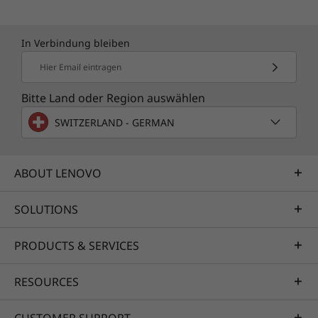
Umfassender Software-Support in
In Verbindung bleiben
Zusammenarbeit mit Drittanbieter-
Hier Email eintragen
Unterstützung
Bitte Land oder Region auswählen
Umfassende jährliche PC-
SWITZERLAND - GERMAN
Funktionsprüfung
ABOUT LENOVO
SOLUTIONS
PRODUCTS & SERVICES
RESOURCES