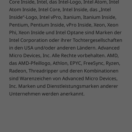
Core Inside, Intel, das Intel-Logo, Intel Atom, Intel
Ihrem Schreibtisch Platz – wie es Ihnen am
Atom Inside, Intel Core, Intel Inside, das „Intel
besten passt. Die Farbe Cloud Grey sieht in
Inside“-Logo, Intel vPro, Itanium, Itanium Inside,
jeder Inneneinrichtung gut aus.
Pentium, Pentium Inside, vPro Inside, Xeon, Xeon
Phi, Xeon Inside und Intel Optane sind Marken der
Intel Corporation oder ihrer Tochtergesellschaften
Die technischen Daten können je nach Region/Modell variieren.
in den USA und/oder anderen Ländern. Advanced
Micro Devices, Inc. Alle Rechte vorbehalten. AMD,
das AMD-Pfeillogo, Athlon, EPYC, FreeSync, Ryzen,
Radeon, Threadripper und deren Kombinationen
Erhalten Sie erweiterten
sind Warenzeichen von Advanced Micro Devices,
Support von echten
Inc. Marken und Dienstleistungsmarken anderer
Unternehmen werden anerkannt.
Menschen mit
Lenovo Premium Care
Die Leistungsmerkmale und Vorteile
umfassen