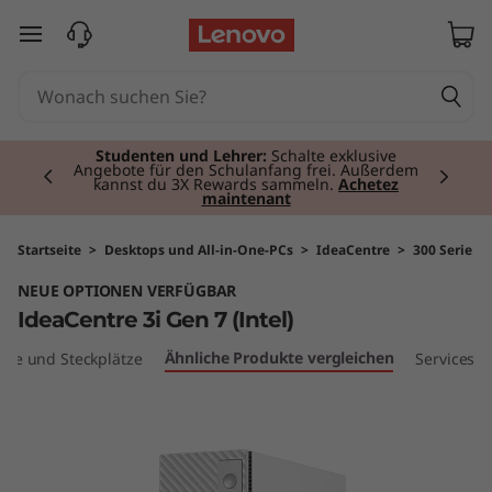
I
zum Hauptinhalt springen
d
e
Currently displaying item 2 of 3
a
Studenten und Lehrer:
Schalte exklusive
Angebote für den Schulanfang frei. Außerdem
kannst du 3X Rewards sammeln.
Achetez
maintenant
C
e
Startseite
>
Desktops und All-in-One-PCs
>
IdeaCentre
>
300 Serie
NEUE OPTIONEN VERFÜGBAR
n
IdeaCentre 3i Gen 7 (Intel)
t
Ähnliche Produkte vergleichen
sse und Steckplätze
Services
r
e