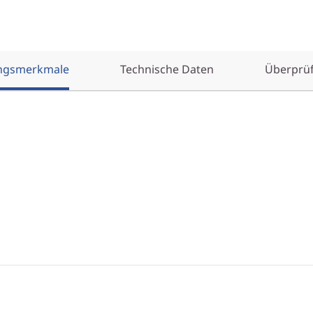
ungsmerkmale
Technische Daten
Überprü
t auch rechenintensive
it einem Gewicht von nur
r 6 mm verdoppelt dieser
ne-Switching-Technologie
it einer
 und bietet die perfekte