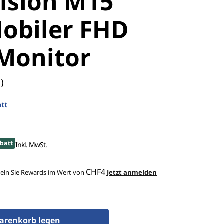
ision M15
Mobiler FHD
Monitor
)
tt
batt
Inkl. MwSt.
CHF4
ln Sie Rewards im Wert von
Jetzt anmelden
arenkorb legen