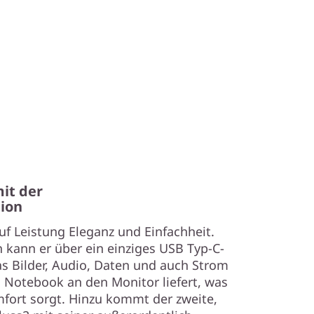
it der
ion
uf Leistung Eleganz und Einfachheit.
 kann er über ein einziges USB Typ-C-
s Bilder, Audio, Daten und auch Strom
Notebook an den Monitor liefert, was
fort sorgt. Hinzu kommt der zweite,
uss2 mit seiner außerordentlich
sfunktion, mit der sowohl der Monitor
ein einziges USB Typ-C-Netzteil2
ätzlich zu diesem praktischen Design
nnen Benutzer auch Flash-Disks,
atible USB Typ-C-Geräte2 an den
s2 des Monitors anschließen, wenn er