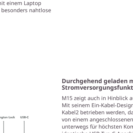
Durchgehend geladen m
Stromversorgungsfunkt
M15 zeigt auch in Hinblick a
Mit seinem Ein-Kabel-Design
Kabel2 betrieben werden, da
von einem angeschlossenen 
unterwegs für höchsten Kom
identische USB-Typ-C-Anschl
nützlichen Stromversorgung
als auch das Notebook über 
geladen werden können. Zus
für die Stromversorgung kö
Kopfhörer oder andere komp
zweiten USB Typ-C-Anschlus
nicht in Gebrauch ist.