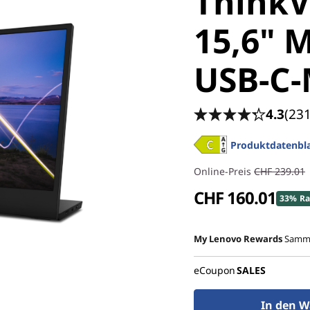
ThinkV
15,6" 
USB-C-
4.3
(231
Produktdatenbla
Online-Preis
CHF 239.01
CHF 160.01
33% Ra
My Lenovo Rewards
Samme
eCoupon
SALES
In den W