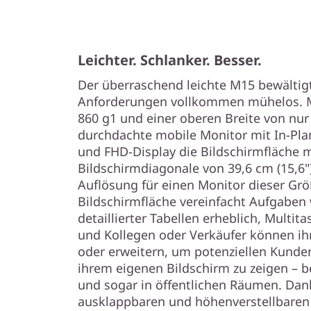
Auflösung für einen Monitor dieser Grö
Bildschirmfläche vereinfacht Aufgaben 
detaillierter Tabellen erheblich, Multit
und Kollegen oder Verkäufer können ih
oder erweitern, um potenziellen Kunden
ihrem eigenen Bildschirm zu zeigen – b
und sogar in öffentlichen Räumen. Dank
ausklappbaren und höhenverstellbaren 
Monitor des M15 so anheben, dass er 
ausgerichtet werden kann, was für ein
Benutzererfahrung sorgt.