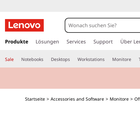
z
u
Produkte
Lösungen
Services
Support
Über Le
m
H
Sale
Notebooks
Desktops
Workstations
Monitore
a
u
p
t
i
n
Startseite
>
Accessories and Software
>
Monitore
>
Of
h
a
l
t
s
p