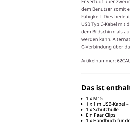
Er verfügt über zwei 
dem Benutzer somit e
Fähigkeit. Dies bedeut
USB Typ C-Kabel mit 
dem Bildschirm als a
werden kann. Alternat
C-Verbindung über da
Artikelnummer
: 62C
Das ist enthal
1 x M15
1 x 1 m USB-Kabel –
1 x Schutzhülle
Ein Paar Clips
1 x Handbuch für de