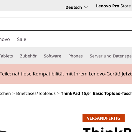
Lenovo Pro
Store
Deutsch
novo
Sale
Tablets
Zubehör
Software
Phones
Server und Datenspe
Teile:
nahtlose Kompatibilität mit Ihrem Lenovo-Gerät!
Jetz
schen
>
Briefcases/Toploads
>
ThinkPad 15,6" Basic Topload-Tasc
VERSANDFERTIG