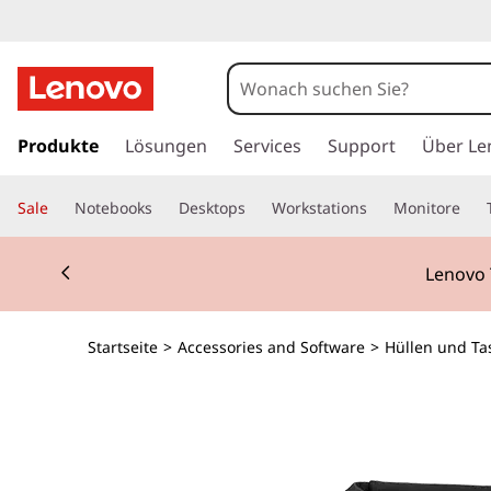
z
u
Produkte
Lösungen
Services
Support
Über Le
m
H
Sale
Notebooks
Desktops
Workstations
Monitore
a
u
Currently displaying item 2 of 3
p
Lenovo 
t
i
n
Startseite
>
Accessories and Software
>
Hüllen und Ta
h
a
l
t
s
p