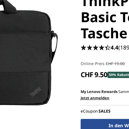
ThinkP
Basic 
Tasche
4.4
(189
Online-Preis
CHF 19.00
CHF 9.50
50% Rabat
My Lenovo Rewards
Samme
Jetzt anmelden
eCoupon
SALES
In den W