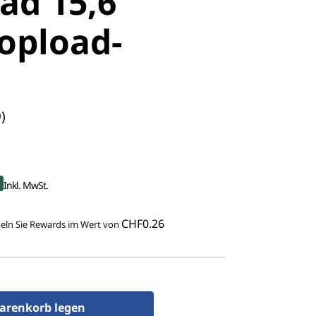
ad 15,6"
Topload-
)
t
Inkl. MwSt.
CHF0.26
ln Sie Rewards im Wert von
arenkorb legen