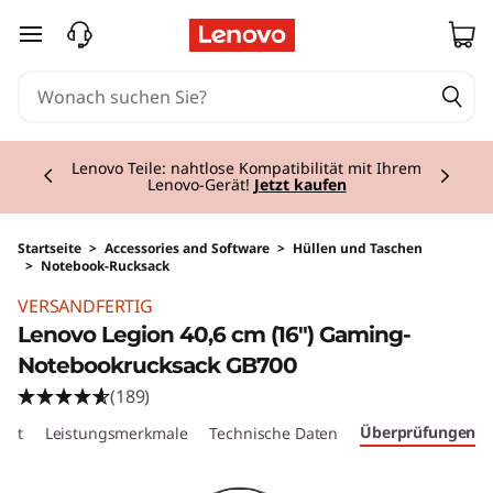
zum Hauptinhalt springen
Currently displaying item 2 of 3
Lenovo Teile: nahtlose Kompatibilität mit Ihrem
Lenovo-Gerät!
Jetzt kaufen
Startseite
>
Accessories and Software
>
Hüllen und Taschen
>
Notebook-Rucksack
Original Price 89.01 CHF Discounted Price 71.2
VERSANDFERTIG
Lenovo Legion 40,6 cm (16") Gaming-
Notebookrucksack GB700
(189)
Überprüfungen
cht
Leistungsmerkmale
Technische Daten