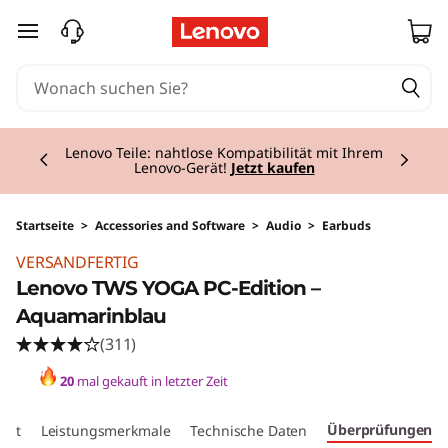
zum Hauptinhalt springen
Currently displaying item 2 of 3
Lenovo Teile: nahtlose Kompatibilität mit Ihrem
Lenovo-Gerät!
Jetzt kaufen
Startseite
>
Accessories and Software
>
Audio
>
Earbuds
Original Price 69.01 CHF Discounted Price 55.
VERSANDFERTIG
Lenovo TWS YOGA PC-Edition –
Aquamarinblau
(311)
20
mal gekauft in letzter Zeit
Überprüfungen
cht
Leistungsmerkmale
Technische Daten