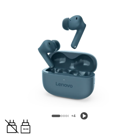
+4
3W-4W