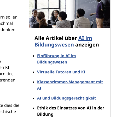
n sollen,
anchmal
Bedenken
Alle Artikel über
AI im
Bildungswesen
anzeigen
s
Einführung in AI im
e
Bildungswesen
n KI-
Virtuelle Tutoren und KI
rnitin,
ierenden
Klassenzimmer-Management mit
AI
AI und Bildungsgerechtigkeit
e dies die
Ethik des Einsatzes von AI in der
ethische
Bildung