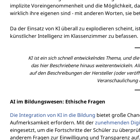
implizite Voreingenommenheit und die Möglichkeit, dass
a
wirklich ihre eigenen sind - mit anderen Worten, sie b
t
Da der Einsatz von KI überall zu explodieren scheint, 
z
künstlicher Intelligenz im Klassenzimmer zu befassen.
e
KI ist ein sich schnell entwickelndes Thema, und d
s
das hier Beschriebene hinaus weiterentwickeln. Al
v
auf den Beschreibungen der Hersteller (oder veröf
Veranschaulichung d
o
n
AI im Bildungswesen: Ethische Fragen
K
Die Integration von KI in die Bildung
bietet große Chanc
Aufmerksamkeit erfordern. Mit der
zunehmenden Digit
I
eingesetzt, um die Fortschritte der Schüler zu überprü
anderem Fragen zur Einwilligung und Transparenz auf. S