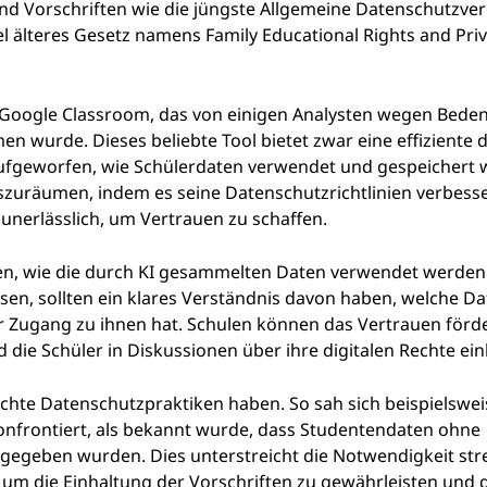
 Vorschriften wie die jüngste Allgemeine Datenschutzve
l älteres Gesetz namens Family Educational Rights and Priv
 Google Classroom, das von einigen Analysten wegen Bede
 wurde. Dieses beliebte Tool bietet zwar eine effiziente d
ufgeworfen, wie Schülerdaten verwendet und gespeichert 
zuräumen, indem es seine Datenschutzrichtlinien verbesse
 unerlässlich, um Vertrauen zu schaffen.
n, wie die durch KI gesammelten Daten verwendet werden.
assen, sollten ein klares Verständnis davon haben, welche D
Zugang zu ihnen hat. Schulen können das Vertrauen förd
 die Schüler in Diskussionen über ihre digitalen Rechte ei
echte Datenschutzpraktiken haben. So sah sich beispielswei
onfrontiert, als bekannt wurde, dass Studentendaten ohne
egeben wurden. Dies unterstreicht die Notwendigkeit str
 um die Einhaltung der Vorschriften zu gewährleisten und 