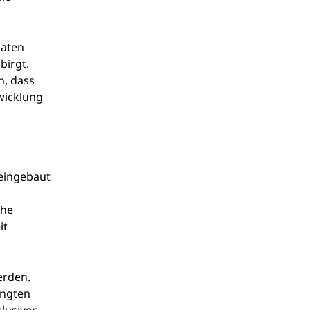
Daten
birgt.
n, dass
twicklung
 eingebaut
che
it
erden.
ingten