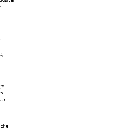
lusiver
n
t
s,
ge
em
uch
iche