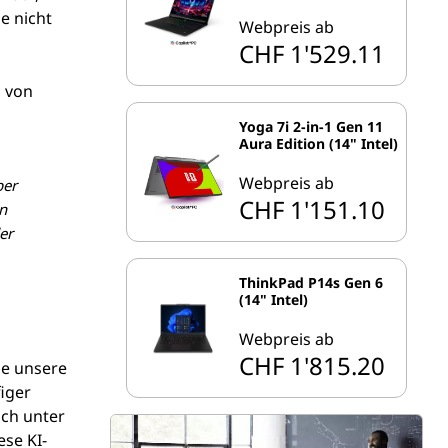
e nicht
Webpreis ab
CHF 1'529.11
n von
Yoga 7i 2-in-1 Gen 11
Aura Edition (14" Intel)
Webpreis ab
ber
CHF 1'151.10
en
er
ThinkPad P14s Gen 6
(14" Intel)
Webpreis ab
CHF 1'815.20
ie unsere
iger
och unter
ese KI-