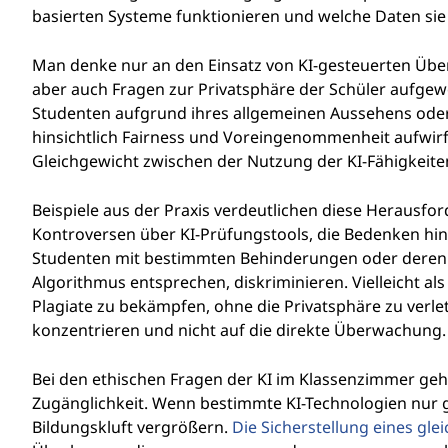
i
basierten Systeme funktionieren und welche Daten si
n
Man denke nur an den Einsatz von KI-gesteuerten Übe
d
aber auch Fragen zur Privatsphäre der Schüler aufge
Studenten aufgrund ihres allgemeinen Aussehens ode
e
hinsichtlich Fairness und Voreingenommenheit aufwirft
Gleichgewicht zwischen der Nutzung der KI-Fähigkeite
r
Beispiele aus der Praxis verdeutlichen diese Herausf
B
Kontroversen über KI-Prüfungstools, die Bedenken hi
i
Studenten mit bestimmten Behinderungen oder deren 
Algorithmus entsprechen, diskriminieren. Vielleicht al
l
Plagiate zu bekämpfen, ohne die Privatsphäre zu verlet
konzentrieren und nicht auf die direkte Überwachung.
d
Bei den ethischen Fragen der KI im Klassenzimmer geh
u
Zugänglichkeit. Wenn bestimmte KI-Technologien nur g
Bildungskluft vergrößern.
Die Sicherstellung eines gl
n