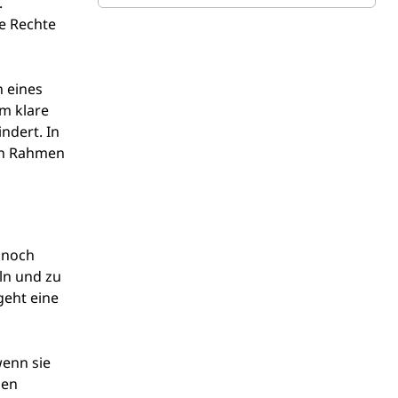
.
ie Rechte
n eines
m klare
indert. In
nen Rahmen
 noch
ln und zu
geht eine
wenn sie
gen