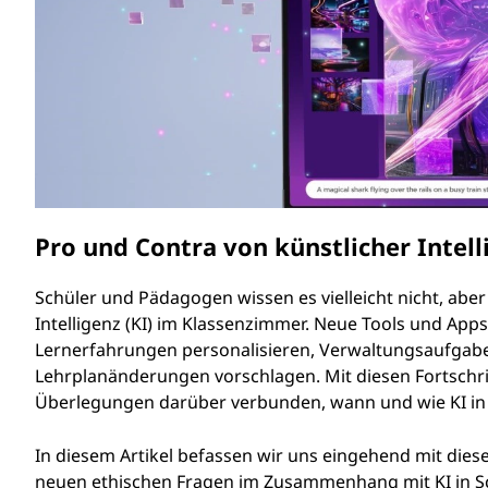
t
r
h
i
n
i
g
e
k
n
d
e
Pro und Contra von künstlicher Intel
s
Schüler und Pädagogen wissen es vielleicht nicht, aber
E
Intelligenz (KI) im Klassenzimmer. Neue Tools und App
Lernerfahrungen personalisieren, Verwaltungsaufgab
i
Lehrplanänderungen vorschlagen. Mit diesen Fortschri
Überlegungen darüber verbunden, wann und wie KI in d
n
In diesem Artikel befassen wir uns eingehend mit di
s
neuen ethischen Fragen im Zusammenhang mit KI in S