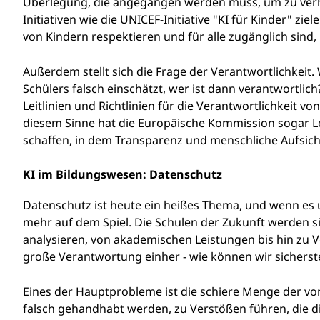
Überlegung, die angegangen werden muss, um zu verh
g
Initiativen wie die UNICEF-Initiative "KI für Kinder" zie
von Kindern respektieren und für alle zugänglich sin
?
Außerdem stellt sich die Frage der Verantwortlichkeit. 
Schülers falsch einschätzt, wer ist dann verantwortl
Leitlinien und Richtlinien für die Verantwortlichkeit vo
diesem Sinne hat die Europäische Kommission sogar L
schaffen, in dem Transparenz und menschliche Aufsic
KI im Bildungswesen: Datenschutz
Datenschutz ist heute ein heißes Thema, und wenn es 
mehr auf dem Spiel. Die Schulen der Zukunft werden 
analysieren, von akademischen Leistungen bis hin zu
große Verantwortung einher - wie können wir sicherste
Eines der Hauptprobleme ist die schiere Menge der v
falsch gehandhabt werden, zu Verstößen führen, die d