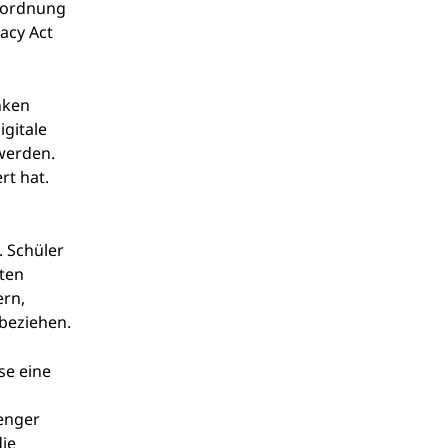
rordnung
acy Act
nken
igitale
werden.
rt hat.
 Schüler
aten
ern,
nbeziehen.
se eine
enger
die