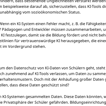
indern, dass bestehende Ungleichheiten verstärkt werden
len beispielsweise darauf ab, sicherzustellen, dass KI-Tools d
d, unabhängig vom sozioökonomischen Status.
Wenn ein KI-System einen Fehler macht, z. B. die Fähigkeite
ich? Pädagogen und Entwickler müssen zusammenarbeiten, u
n KI festzulegen, damit sie die Bildung fördert und nicht beh
eitlinien für vertrauenswürdige KI herausgegeben, die ei
ht im Vordergrund stehen.
um den Datenschutz von KI-Daten von Schülern geht, steht
sich zunehmend auf KI-Tools verlassen, um Daten zu samme
 Verhaltensmustern. Doch mit der Anhäufung großer Daten 
llen, dass diese Daten geschützt sind?
on KI-Systemen gesammelten Daten. Diese Daten könnten, 
ie Privatsphäre der Schüler gefährden. Bildungseinrichtun