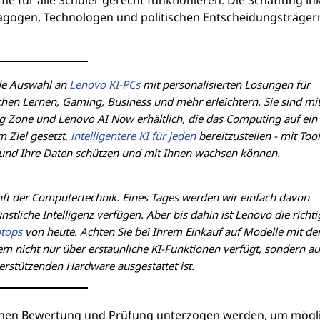
me für alle Schüler gerecht funktionieren. Die Schaffung ink
gogen, Technologen und politischen Entscheidungsträger
nde Auswahl an
Lenovo KI-PCs
mit personalisierten Lösungen für
eichen Lernen, Gaming, Business und mehr erleichtern. Sie sind mi
 Zone und Lenovo AI Now erhältlich, die das Computing auf ein
 Ziel gesetzt,
intelligentere KI für jeden
bereitzustellen - mit Tool
t und Ihre Daten schützen und mit Ihnen wachsen können.
kunft der Computertechnik. Eines Tages werden wir einfach davon
tliche Intelligenz verfügen. Aber bis dahin ist Lenovo die richti
ptops
von heute. Achten Sie bei Ihrem Einkauf auf Modelle mit d
tem nicht nur über erstaunliche KI-Funktionen verfügt, sondern a
erstützenden Hardware ausgestattet ist.
ichen Bewertung und Prüfung unterzogen werden, um mögl