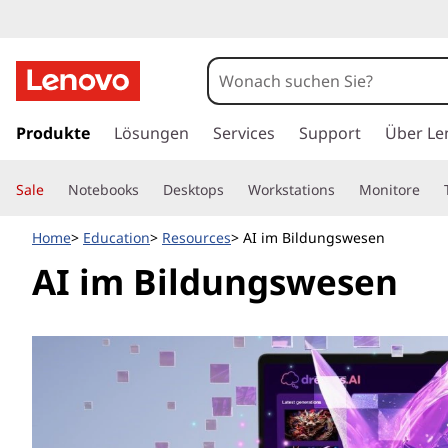
W
a
s
z
u
Produkte
Lösungen
Services
Support
Über Le
i
m
H
s
Sale
Notebooks
Desktops
Workstations
Monitore
a
u
t
Home
Education
Resources
AI im Bildungswesen
p
t
d
AI im Bildungswesen
i
n
i
h
a
e
l
t
E
s
p