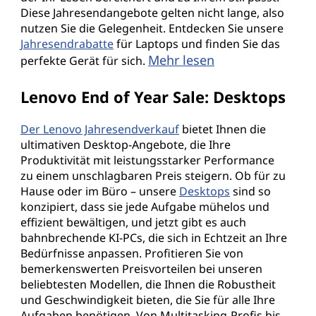
Diese Jahresendangebote gelten nicht lange, also
,
nutzen Sie die Gelegenheit. Entdecken Sie unsere
Jahresendrabatte
für Laptops und finden Sie das
D
Mehr lesen
perfekte Gerät für sich.
e
Lenovo End of Year Sale: Desktops
s
Der Lenovo Jahresendverkauf
bietet Ihnen die
k
ultimativen Desktop-Angebote, die Ihre
Produktivität mit leistungsstarker Performance
t
zu einem unschlagbaren Preis steigern. Ob für zu
Hause oder im Büro – unsere
Desktops
sind so
o
konzipiert, dass sie jede Aufgabe mühelos und
effizient bewältigen, und jetzt gibt es auch
p
bahnbrechende KI-PCs, die sich in Echtzeit an Ihre
Bedürfnisse anpassen. Profitieren Sie von
s
bemerkenswerten Preisvorteilen bei unseren
beliebtesten Modellen, die Ihnen die Robustheit
,
und Geschwindigkeit bieten, die Sie für alle Ihre
Aufgaben benötigen. Von Multitasking-Profis bis