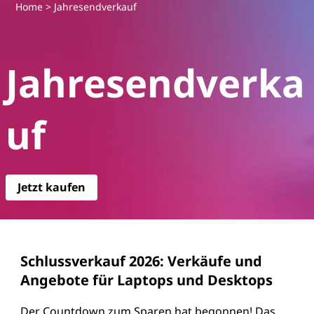
L
Home
> Jahresendverkauf
e
Jahresendverka
n
o
uf
v
o
Jetzt kaufen
J
a
h
Schlussverkauf 2026: Verkäufe und
Angebote für Laptops und Desktops
r
Der Countdown zum Sparen hat begonnen! Das