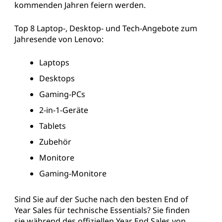
kommenden Jahren feiern werden.
f
Top 8 Laptop-, Desktop- und Tech-Angebote zum
:
Jahresende von Lenovo:
S
Laptops
p
Desktops
Gaming-PCs
a
2-in-1-Geräte
r
Tablets
e
Zubehör
Monitore
n
Gaming-Monitore
S
Sind Sie auf der Suche nach den besten End of
i
Year Sales für technische Essentials? Sie finden
sie während des offiziellen Year End Sales von