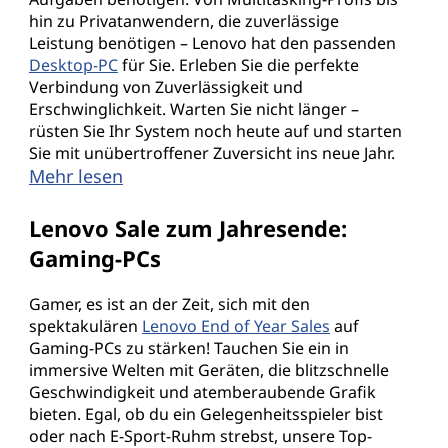
G
hin zu Privatanwendern, die zuverlässige
Leistung benötigen – Lenovo hat den passenden
a
Desktop-PC
für Sie. Erleben Sie die perfekte
Verbindung von Zuverlässigkeit und
m
Erschwinglichkeit. Warten Sie nicht länger –
rüsten Sie Ihr System noch heute auf und starten
i
Sie mit unübertroffener Zuversicht ins neue Jahr.
Mehr lesen
n
g
Lenovo Sale zum Jahresende:
Gaming-PCs
-
Gamer, es ist an der Zeit, sich mit den
P
spektakulären
Lenovo End of Year Sales
auf
Gaming-PCs zu stärken! Tauchen Sie ein in
C
immersive Welten mit Geräten, die blitzschnelle
Geschwindigkeit und atemberaubende Grafik
s
bieten. Egal, ob du ein Gelegenheitsspieler bist
oder nach E-Sport-Ruhm strebst, unsere Top-
u