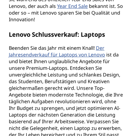
e
Lenovo, der auch als
Year End Sale
bekannt ist. So
oder so – mit Lenovo sparen Sie bei Qualität und
b
Innovation!
e
Lenovo Schlussverkauf: Laptops
i
Beenden Sie das Jahr mit einem Knall!
Der
L
Jahresendverkauf für Laptops von Lenovo
ist da
und bietet Ihnen unglaubliche Angebote für
a
unsere Premium-Laptops. Entdecken Sie
unvergleichliche Leistung und schlankes Design,
p
das Studenten, Berufstätigen und Kreativen
gleichermaßen gerecht wird. Unsere Top-
t
Angebote bieten modernste Technologie, die Ihre
täglichen Aufgaben revolutionieren wird, ohne
o
Ihr Budget zu sprengen, und jetzt optimieren AI-
Laptops der nächsten Generation die Leistung
p
basierend auf Ihrer Arbeitsweise. Verpassen Sie
nicht die Gelegenheit, einen Laptop zu erwerben,
s
der Ihr Leben bereichert und zu Ihrem Stil passt.