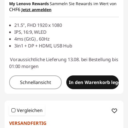
My Lenovo Rewards
Sammeln Sie Rewards im Wert von
d
CHF6
Jetzt anmelden
eCoupon :
SALES
21.5", FHD 1920 x 1080
IPS, 16:9, WLED
4ms (GtG) , 60Hz
3in1 + DP + HDMI, USB Hub
Voraussichtliche Lieferung 13.08. bei Bestellung bis
01:00 morgen
Schnellansicht
In den Warenkorb legen
Vergleichen
VERSANDFERTIG