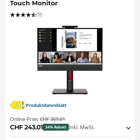
e
Touch Monitor
l
(9)
l
e
r
V
e
r
Produktdatenblatt
s
Online-Preis
CHF 369.01
a
CHF 243.01
Inkl. MwSt.
34% Rabatt
n
eCoupon-Rabatt :
-CHF 126.00