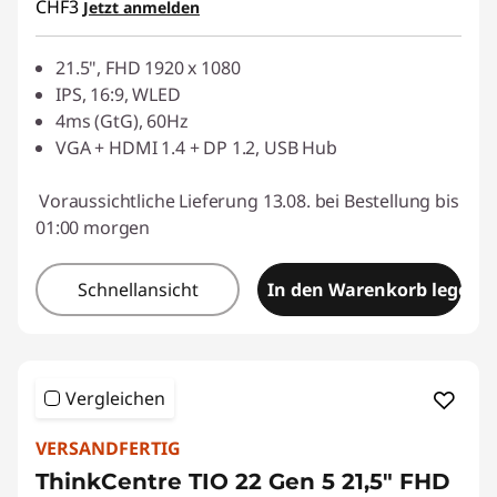
CHF3
Jetzt anmelden
a
eCoupon :
SALES
21.5", FHD 1920 x 1080
u
IPS, 16:9, WLED
f
4ms (GtG), 60Hz
VGA + HDMI 1.4 + DP 1.2, USB Hub
e
Voraussichtliche Lieferung 13.08. bei Bestellung bis
n
01:00 morgen
➤
Schnellansicht
In den Warenkorb legen
S
c
Vergleichen
h
VERSANDFERTIG
n
ThinkCentre TIO 22 Gen 5 21,5" FHD