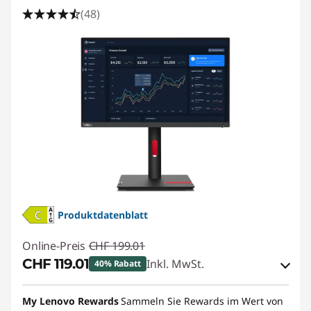
n
(48)
g
M
o
n
i
t
o
Produktdatenblatt
r
Online-Preis
CHF 199.01
CHF 119.01
Inkl. MwSt.
e
40% Rabatt
eCoupon-Rabatt :
-CHF 80.00
K
My Lenovo Rewards
Sammeln Sie Rewards im Wert von