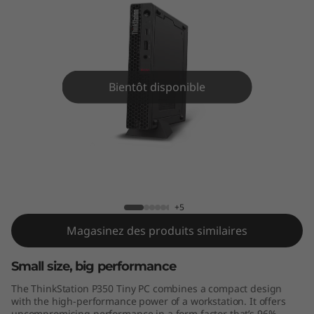
o
n
3
5
Bientôt disponible
0
T
ThinkStation P350 Tiny
i
n
+5
Magasinez des produits similaires
y
Small size, big performance
w
The ThinkStation P350 Tiny PC combines a compact design
o
with the high-performance power of a workstation. It offers
uncompromising performance in a form factor that’s 96%