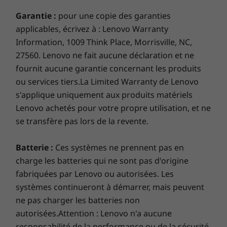
protected by our ThinkShield security solutions
—a suite of hardware and software that work
Garantie :
pour une copie des garanties
together to safeguard both your device and
applicables, écrivez à : Lenovo Warranty
your data. A Trusted Platform Module (TPM)
Information, 1009 Think Place, Morrisville, NC,
2.0 chip encrypts your passwords, while BIOS-
27560. Lenovo ne fait aucune déclaration et ne
based Smart USB Protection prevents
fournit aucune garantie concernant les produits
unauthorized users from plugging in and
ou services tiers.La Limited Warranty de Lenovo
accessing your files. Plus, there’s a Kensington
s'applique uniquement aux produits matériels
lock slot to tether your device to its
Lenovo achetés pour votre propre utilisation, et ne
surroundings physically.
se transfère pas lors de la revente.
Batterie :
Ces systèmes ne prennent pas en
charge les batteries qui ne sont pas d'origine
fabriquées par Lenovo ou autorisées. Les
systèmes continueront à démarrer, mais peuvent
ne pas charger les batteries non
autorisées.Attention : Lenovo n'a aucune
responsabilité de la performance ou de la sécurité