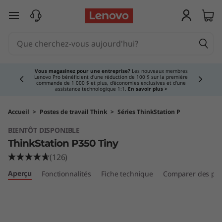
T
passer au contenu principal
h
i
Currently displaying item 3 of 5
n
Vous magasinez pour une entreprise?
Les nouveaux membres
Lenovo Pro bénéficient d'une réduction de 100 $ sur la première
commande de 1 000 $ et plus, d'économies exclusives et d'une
k
assistance technologique 1:1.
En savoir plus >
S
Accueil
>
Postes de travail Think
>
Séries ThinkStation P
BIENTÔT DISPONIBLE
t
ThinkStation P350 Tiny
a
(126)
Aperçu
Fonctionnalités
Fiche technique
Comparer des prod
t
i