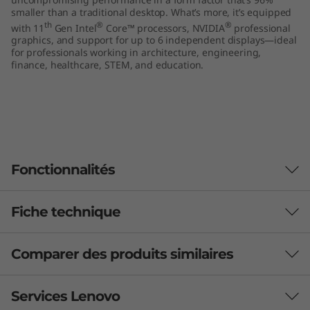
r
smaller than a traditional desktop. What’s more, it’s equipped
th
®
®
with 11
Gen Intel
Core™ processors, NVIDIA
professional
graphics, and support for up to 6 independent displays—ideal
k
for professionals working in architecture, engineering,
finance, healthcare, STEM, and education.
s
t
a
t
Fonctionnalités
i
Fiche technique
o
n
Comparer des produits similaires
Performance
Processeur
3 Produits similaires sélectionnés UAT
Services Lenovo
Up to 11th Gen Intel® Core™ i9-11900 vPro® (2.5GHz,