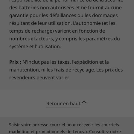
des batteries non autorisées et ne fournit aucune
garantie pour les défaillances ou les dommages
résultant de leur utilisation. L'autonomie (et les
temps de recharge) varient en fonction de
nombreux facteurs, y compris les paramètres du
système et l'utilisation.
Flexible IT solutions
Discover an innovative and ﬂexible approach to
Prix :
N'inclut pas les taxes, l'expédition et la
IT procurement—combining devices, service
manutention, ni les frais de recyclage. Les prix des
support, and software into affordable,
revendeurs peuvent varier.
predictable monthly payments. Lenovo Device
as a Service (DaaS) solutions take the burden
of lifecycle management off your shoulders
Retour en haut
and help keep your team up and running.
Shown with optional keyboard, wireless mouse, vertical stand,
Saisir votre adresse courriel pour recevoir les courriels
and monitor sold separately.
marketing et promotionnels de Lenovo. Consultez notre