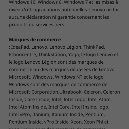
Windows 10, Windows 8, Windows 7 et les mises à
niveau/rétrogradations potentielles. Lenovo ne fait
aucune déclaration ni garantie concernant les
produits ou services tiers.
Marques de commerce
Refined craftsmanship
: IdeaPad, Lenovo, Lenovo Légion, ThinkPad,
Ethnocentré, ThinkStation, Yoga, le logo Lenovo et
One of our most exquisitely crafted devices,
le logo Lenovo Légion sont des marques de
the Yoga Smart Tab is scrupulously assembled
commerce ou des marques déposées de Lenovo.
from iron grey aluminum, with an elegant soft-
Microsoft, Windows, Windows NT et le logo
touch color finish on the back.
Windows sont des marques de commerce de
Microsoft Corporation.Ultrabook, Celeron, Celeron
Inside, Core Inside, Intel, Intel Logo, Intel Atom,
Intel Atom Inside, Intel Core, Intel Inside, logo,
Intel vPro, Itanium, Itanium Inside, Pentium,
Pentium Inside, vPro Inside, Xeon, Xeon Phi et