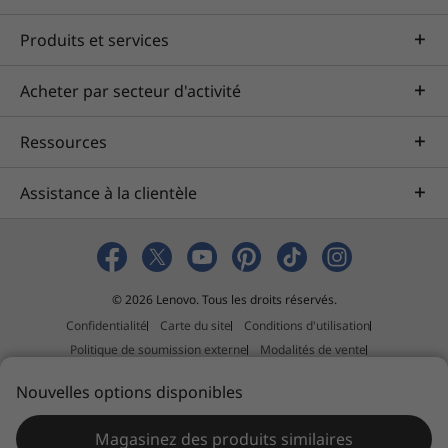
Produits et services
Acheter par secteur d'activité
Ressources
Assistance à la clientèle
© 2026 Lenovo. Tous les droits réservés.
Confidentialité
Carte du site
Conditions d'utilisation
Politique de soumission externe
Modalités de vente
Déclaration sur la lutte contre l’esclavage et la traite des êtres
Nouvelles options disponibles
humains
Magasinez des produits similaires