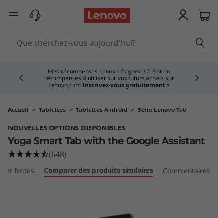
Y
passer au contenu principal
o
g
Currently displaying item 3 of 5
a
Vous magasinez pour une entreprise?
Les nouveaux membres
Lenovo Pro bénéficient d'une réduction de 100 $ sur la première
commande de 1 000 $ et plus, d'économies exclusives et d'une
S
assistance technologique 1:1.
En savoir plus >
m
Accueil
>
Tablettes
>
Tablettes Android
>
Série Lenovo Tab
NOUVELLES OPTIONS DISPONIBLES
a
Yoga Smart Tab with the Google Assistant
r
(648)
Comparer des produits similaires
ts et fentes
Commentaires
t
T