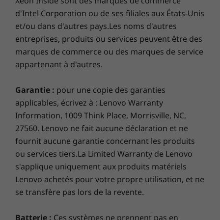
Xeon Inside sont des marques de commerce
d'Intel Corporation ou de ses filiales aux États-Unis
et/ou dans d'autres pays.Les noms d'autres
entreprises, produits ou services peuvent être des
marques de commerce ou des marques de service
Make Google do it
appartenant à d'autres.
Play your favorite playlists, call up photos from
a family event, turn up the thermostat, or
Garantie :
pour une copie des garanties
make a hotel reservation—all by just asking.
applicables, écrivez à : Lenovo Warranty
Yoga Smart Tab will hear you and the Google
Information, 1009 Think Place, Morrisville, NC,
Assistant will deliver.
27560. Lenovo ne fait aucune déclaration et ne
fournit aucune garantie concernant les produits
ou services tiers.La Limited Warranty de Lenovo
s'applique uniquement aux produits matériels
Lenovo achetés pour votre propre utilisation, et ne
se transfère pas lors de la revente.
Batterie :
Ces systèmes ne prennent pas en