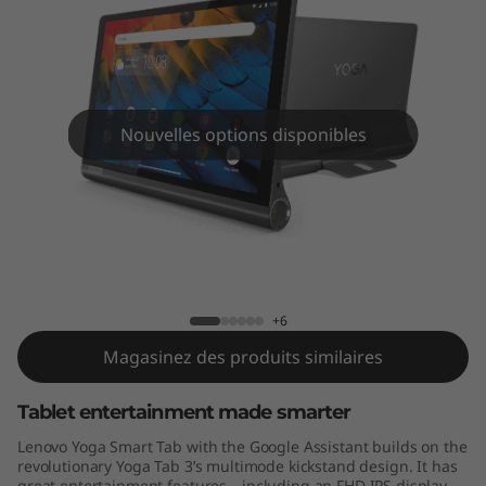
a
b
w
i
Nouvelles options disponibles
t
h
Yoga Smart Tab with the Google
t
Assistant
h
+6
Magasinez des produits similaires
e
Tablet entertainment made smarter
G
Lenovo Yoga Smart Tab with the Google Assistant builds on the
o
revolutionary Yoga Tab 3’s multimode kickstand design. It has
great entertainment features—including an FHD IPS display