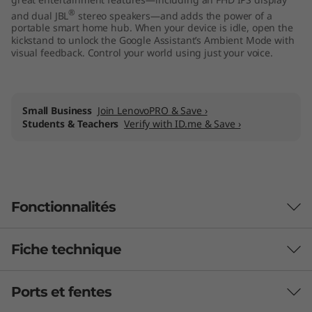
o
®
and dual JBL
stereo speakers—and adds the power of a
portable smart home hub. When your device is idle, open the
kickstand to unlock the Google Assistant’s Ambient Mode with
g
visual feedback. Control your world using just your voice.
l
e
Small Business
Join LenovoPRO & Save ›
Students & Teachers
Verify with ID.me & Save ›
A
s
s
Fonctionnalités
i
Fiche technique
s
Four Ways to Use Your Tablet
t
Your Yoga Smart Tab is comfortable to use,
Ports et fentes
whether you’re lying down, sitting, reclining, or
Processor