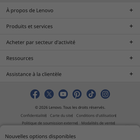
À propos de Lenovo
Produits et services
Acheter par secteur d'activité
Safeguard your data
Ressources
ThinkSmart Core includes ThinkShield, our
Assistance à la clientèle
built-in suite of security solutions to protect
your device and your data. Additionally, the
®
Intel vPro
platform provides the world’s most
comprehensive hardware-based security for
© 2026 Lenovo. Tous les droits réservés.
business. Plus, both the Core and the
Confidentialité
Carte du site
Conditions d'utilisation
Controller include a Kensington MiniSaver lock
Politique de soumission externe
Modalités de vente
slot to physically secure the device.
Déclaration sur la lutte contre l’esclavage et la traite des êtres
B
Nouvelles options disponibles
humains