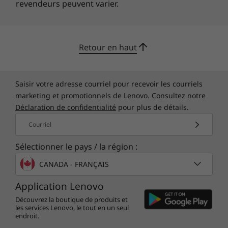
revendeurs peuvent varier.
With ThinkSmart Manager software, IT teams
can easily deploy, monitor, manage, and
troubleshoot all of your organization’s
Retour en haut
ThinkSmart devices remotely. This custom-built
manageability console is subscription-based
and, as part of the kit, includes one year of
Saisir votre adresse courriel pour recevoir les courriels
Premium level. After a year, you have the
marketing et promotionnels de Lenovo. Consultez notre
option of subscribing to either Basic or
Déclaration de confidentialité
pour plus de détails.
Premium to continue the management service.
Learn more about ThinkSmart Manager >
Courriel
Sélectionner le pays / la région :
CANADA - FRANÇAIS
Application Lenovo
Découvrez la boutique de produits et
les services Lenovo, le tout en un seul
endroit.