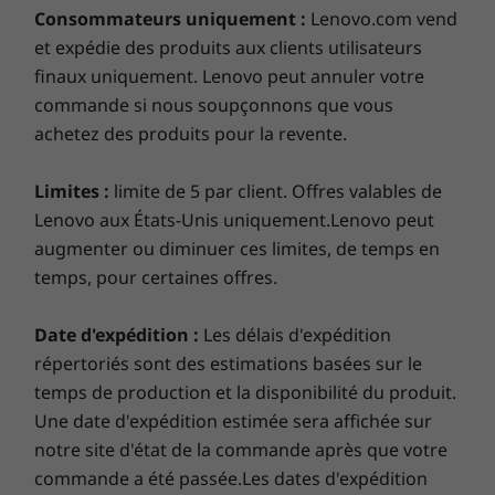
Room Kit for
Controller Kit
générat
Processor
données. Laissez-nous gérer vos problèmes
Consommateurs uniquement :
Lenovo.com vend
productivity and collaboration. It comes
Microsoft
for Microsoft
pour les
informatiques pendant que vous vous concentrez sur
th
®
et expédie des produits aux clients utilisateurs
11
Generation Intel
Core™ i5-1145G7E Processor
Teams Rooms
Teams Rooms
Microsof
certified for and preloaded with Microsoft
ce qui compte le plus pour vous.
Teams
finaux uniquement. Lenovo peut annuler votre
Teams Rooms—perfect for employees to
®
with vPro
(1.50 GHz, up to 4.10 GHz with Turbo Boost,
connect, share, and collaborate seamlessly and
commande si nous soupçonnons que vous
4 Cores, 8 Threads, 8 MB Cache)
En savoir plus >
(0)
(1)
(1
securely. Plus, it runs on trusted Windows 10
achetez des produits pour la revente.
IoT Enterprise SAC OS.
Operating System
Smart Performance
Windows 10 IoT Enterprise SAC
Limites :
limite de 5 par client. Offres valables de
Lenovo aux États-Unis uniquement.Lenovo peut
Personne ne peut mieux optimiser votre PC que ceux
Controller
Graphics
augmenter ou diminuer ces limites, de temps en
qui l'ont fabriqué! Lenovo Smart Performance within
®
®
e
Integrated Intel
Iris
X
Graphics
temps, pour certaines offres.
Vantage diagnostiquera et résoudra les problèmes de
À partir de
performance et de sécurité, améliorera la performance
1
-
USB-C 3.2 Gen 1 (for Controller)
$4,349.
Memory
du PC et gardera votre appareil à l'écart des logiciels
Date d'expédition :
Les délais d'expédition
8 GB DDR4 3200MHz
malveillants.
répertoriés sont des estimations basées sur le
2
-
USB-A 3.2 Gen 1
Processeur
Processe
temps de production et la disponibilité du produit.
En savoir plus >
Storage
11th Generation
Processeur
Une date d'expédition estimée sera affichée sur
Intel® Core™ i5
Core™ i5 d
256GB PCIe SSD
3
-
HDMI out
notre site d'état de la commande après que votre
Processor with
génération
vPro
vPro™
Prolongez votre garantie
commande a été passée.Les dates d'expédition
Connectivity