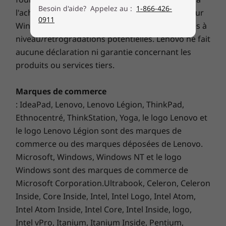
Besoin d'aide? Appelez au :
1-866-426-
interactivity for more productive meetings.
l'achat de votre système, y compris les détails sur
0911
Compact and lightweight, this device easily fits
Display
Windows 10, Windows 8, Windows 7 et les mises à
on a tabletop or mounts to a wall. It’s certified
10.1" 10-point touch HD (1280 x 800), 16:10 aspect
niveau/rétrogradations potentielles. Lenovo ne fait
for Microsoft Teams and delivers high
ratio, antiglare & antismudge, 340 nits
aucune déclaration ni garantie concernant les
contrast, vivid colors, and brighter images in
Rotatable 30° & 60°
produits ou services tiers.
low-light environments. What’s more, the wide
field-of-view, high resolution, and high frame
Ports & Slots
Marques de commerce
rates eliminate lag and distortion. You’ll feel
USB-C 2.0 (for ThinkSmart Core)
: IdeaPad, Lenovo, Lenovo Légion, ThinkPad,
like you’re in the same room.
Headphone / mic combo
Ethnocentré, ThinkStation, Yoga, le logo Lenovo et
Learn more about ThinkSmart Cam >
le logo Lenovo Légion sont des marques de
commerce ou des marques déposées de Lenovo.
Security
Microsoft, Windows, Windows NT et le logo
Kensington MiniSaver lock slot
Windows sont des marques de commerce de
Microsoft Corporation.Ultrabook, Celeron, Celeron
Microsoft Teams Rooms Basic
Inside, Core Inside, Intel, Intel Logo, Intel Atom,
Microsoft Teams Rooms Basic is now available at no
Intel Atom Inside, Intel Core, Intel Inside, logo,
additional cost with the purchase of a Teams certified
Intel vPro, Itanium, Itanium Inside, Pentium,
device. It provides core meeting experiences, like