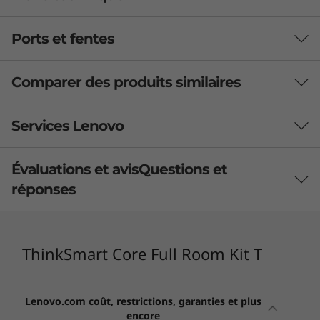
Ports et fentes
What’s in the Kit
ThinkSmart Core computing device
Comparer des produits similaires
ThinkSmart Controller display
ThinkSmart Cam
2 Produits similaires sélectionnés UAT
Services Lenovo
ThinkSmart Bar XL (Soundbar + 2 Mic pods)
3-year Premier Support
1-year ThinkSmart Manager Premium
Quelles spécifications voulez-vous comparer?
Évaluations et avis
Questions et
1-year ThinkSmart Deploy & Maintain Service
Support et sécurité plus intelligents pour
réponses
90W AC adapter for Core
Processeur
Système d'exploitation
Mémoire tot
votre PC
Performance that raises the bar for
65W AC adapter for Sound
productivity
Avec
Lenovo Premium Care Plus
, les soucis
appartiennent au passé! Vous profiterez d'un soutien
Specifications may vary depending on region/model and availability
ThinkSmart Core Full Room Kit T
EN COURS DE
Core
The ThinkSmart Core computing device is
prioritaire 24/7 avec une protection contre les
VISUALISATION
th
powered by 11
Gen
dommages accidentels du PC, une performance et une
ThinkSmart
ThinkSmart
ThinkSm
ThinkSmart Core
sécurité améliorées du PC, une protection étendue de
®
™
®
Intel
Core
vPro
processors with
Lenovo.com coût, restrictions, garanties et plus
Core Full
Core +
Hub 2e
la batterie et une assistance à la migration des
®
®
e
encore
Intel
Iris
X
graphics for optimized business