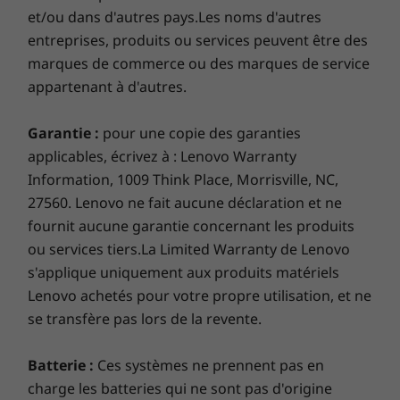
et/ou dans d'autres pays.Les noms d'autres
entreprises, produits ou services peuvent être des
marques de commerce ou des marques de service
appartenant à d'autres.
Garantie :
pour une copie des garanties
applicables, écrivez à : Lenovo Warranty
Information, 1009 Think Place, Morrisville, NC,
27560. Lenovo ne fait aucune déclaration et ne
Built-in security features
fournit aucune garantie concernant les produits
ou services tiers.La Limited Warranty de Lenovo
Your privacy counts. That’s why Lenovo Smart
s'applique uniquement aux produits matériels
Display 7 has a number of security features,
includes TrueBlock Privacy Shutter and a
Lenovo achetés pour votre propre utilisation, et ne
microphone mute button. So you can
se transfère pas lors de la revente.
physically close the camera and microphone,
as and when you like.
Batterie :
Ces systèmes ne prennent pas en
Specifications may vary by region.
charge les batteries qui ne sont pas d'origine