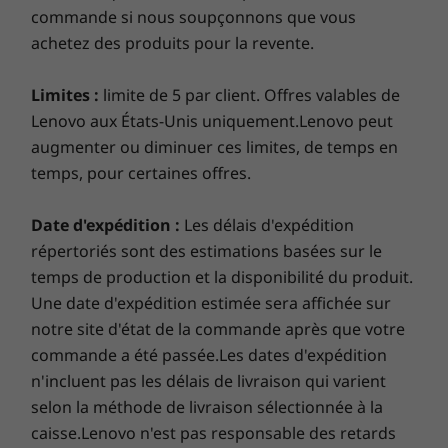
commande si nous soupçonnons que vous
Microphone
achetez des produits pour la revente.
Dual-array microphone
Limites :
limite de 5 par client. Offres valables de
I/O Buttons
Lenovo aux États-Unis uniquement.Lenovo peut
Microphone mute
augmenter ou diminuer ces limites, de temps en
Camera shutter
temps, pour certaines offres.
Volume +/-
Bluetooth
Date d'expédition :
Les délais d'expédition
To see & hear anything, just ask away
répertoriés sont des estimations basées sur le
®
Bluetooth
5.0
Whether you want to hear your favorite playlist
temps de production et la disponibilité du produit.
or watch celebrity chefs on YouTube, simply
Camera
Une date d'expédition estimée sera affichée sur
ask. There’s no need to get up or press
notre site d'état de la commande après que votre
Front: 2MP with wide-angle viewing
anything. What’s more, the 5W stereo speaker
commande a été passée.Les dates d'expédition
on the Lenovo Smart Display 7 can fill any
Webcam
n'incluent pas les délais de livraison qui varient
room with crisp, clear sound.
720p
selon la méthode de livraison sélectionnée à la
caisse.Lenovo n'est pas responsable des retards