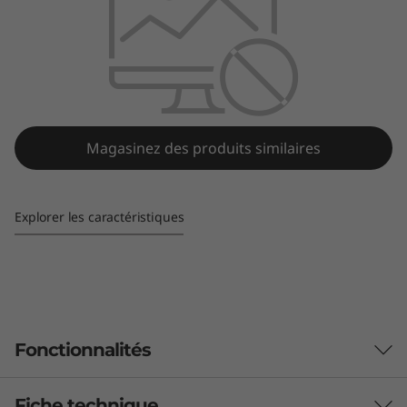
B
e
s
t
Magasinez des produits similaires
C
D
Explorer les caractéristiques
Lenovo CD-17302
a
c
c
e
Fonctionnalités
s
Fiche technique