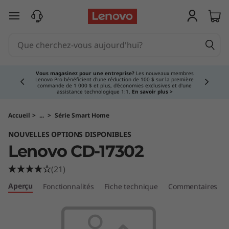
S
passer au contenu principal
h
o
Currently displaying item 3 of 5
p
Vous magasinez pour une entreprise?
Les nouveaux membres
Lenovo Pro bénéficient d'une réduction de 100 $ sur la première
commande de 1 000 $ et plus, d'économies exclusives et d'une
f
assistance technologique 1:1.
En savoir plus >
o
Accueil
>
...
>
Série Smart Home
NOUVELLES OPTIONS DISPONIBLES
r
Lenovo CD-17302
t
(21)
h
Aperçu
Fonctionnalités
Fiche technique
Commentaires
e