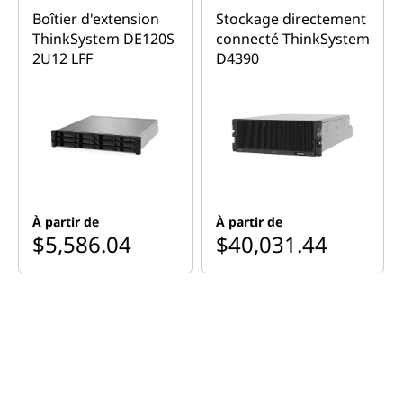
h
Boîtier d'extension
Stockage directement
h
ThinkSystem DE120S
connecté ThinkSystem
2U12 LFF
D4390
y
b
Réseau flash hybride
r
ThinkSystem DE2000H
i
2U24 SFF
À partir de
À partir de
d
$5,586.04
$40,031.44
e
Magasinez des produits
similaires
T
h
i