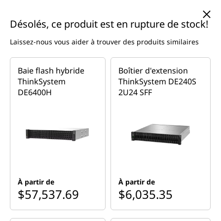
R
passer au contenu principal
Désolés, ce produit est en rupture de stock!
é
Laissez-nous vous aider à trouver des produits similaires
s
Currently displaying item 2 of 5
e
Baie flash hybride
Boîtier d'extension
My Lenovo Rewards!
Gagnez 3 % à 9 % de récompenses
à utiliser sur vos futurs achats sur Lenovo.com
Inscrivez-
ThinkSystem
ThinkSystem DE240S
vous gratuitement >
a
DE6400H
2U24 SFF
Accueil
>
Serveurs et stockage
>
Stockage
>
Réseau de stockage
u
>
Série ThinkSystem DE
f
l
a
À partir de
À partir de
$57,537.69
$6,035.35
s
Nouvelles options disponibles