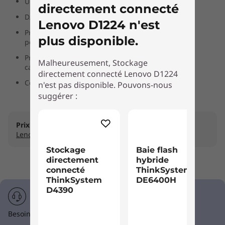
Unité JBOD haute capacité Configurations
directement connecté
e
DAS flexibles et extensibles
Lenovo D1224 n'est
c
Prend en charge les SSD et les disques durs haute
plus disponible.
performance
t
Prend en charge les SSD et les disques durs haute
Malheureusement, Stockage
capacité
directement connecté Lenovo D1224
e
Composants robustes
n'est pas disponible. Pouvons-nous
D
suggérer :
1
Prix Business :
Exclusifs aux membres
Rejoignez
Lenovo Pro et économisez
2
Stockage
Baie flash
2
directement
hybride
connecté
ThinkSystem
ThinkSystem
DE6400H
4
D4390
Besoin d'aide ? Appelez 1-855-253-6686 Option #2