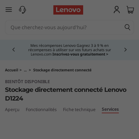
S
passer au contenu principal
t
o
Currently displaying item 2 of 5
c
Mes récompenses Lenovo Gagnez 3 à 9 % en
récompenses à utiliser sur vos futurs achats sur
Lenovo.com
Inscrivez-vous gratuitement >
k
a
Accueil
>
...
>
Stockage directement connecté
BIENTÔT DISPONIBLE
g
Stockage directement connecté Lenovo
e
D1224
Services
Aperçu
Fonctionnalités
Fiche technique
à
c