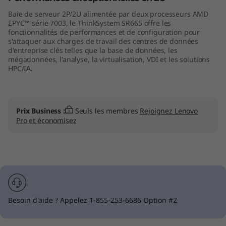
t
Baie de serveur 2P/2U alimentée par deux processeurs AMD
EPYC™ série 7003, le ThinkSystem SR665 offre les
e
fonctionnalités de performances et de configuration pour
s'attaquer aux charges de travail des centres de données
d'entreprise clés telles que la base de données, les
m
mégadonnées, l'analyse, la virtualisation, VDI et les solutions
HPC/IA.
S
R
Prix Business :
Seuls les membres
Rejoignez Lenovo
6
Pro et économisez
6
5
Besoin d'aide ? Appelez 1-855-253-6686 Option #2