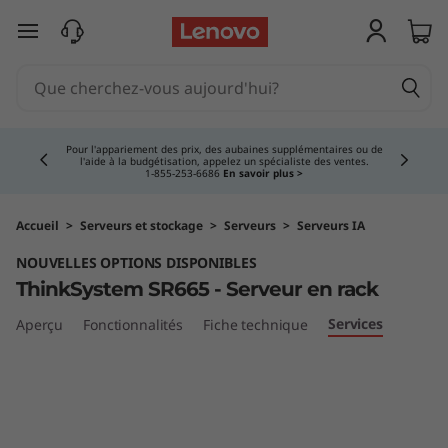
B
passer au contenu principal
a
i
Currently displaying item 4 of 5
e
Pour l'appariement des prix, des aubaines supplémentaires ou de
l'aide à la budgétisation, appelez un spécialiste des ventes.
1‑855‑253‑6686
En savoir plus >
d
e
Accueil
>
Serveurs et stockage
>
Serveurs
>
Serveurs IA
NOUVELLES OPTIONS DISPONIBLES
s
ThinkSystem SR665 - Serveur en rack
e
Services
Aperçu
Fonctionnalités
Fiche technique
r
v