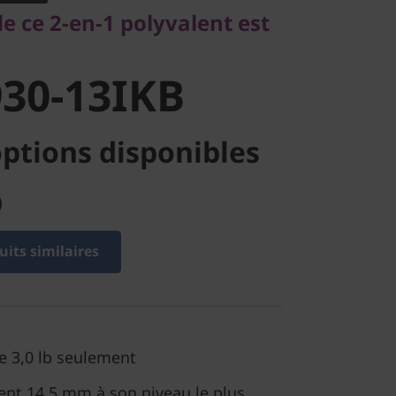
30-13IKB
e ce 2-en-1 polyvalent est
30-13IKB
ptions disponibles
)
its similaires
de 3,0 lb seulement
ent 14,5 mm à son niveau le plus