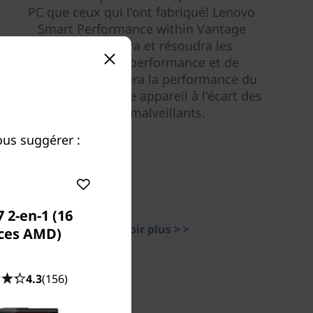
PC que ceux qui l'ont fabriqué! Lenovo
Smart Performance within Vantage
diagnostiquera et résoudra les
problèmes de performance et de
sécurité, améliorera la performance du
PC et gardera votre appareil à l'écart des
logiciels malveillants.
us suggérer :
 2-en-1 (16
En savoir plus > >
ces AMD)
4.3
(156)