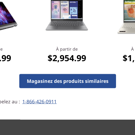
de
À partir de
À 
.99
$2,954.99
$1
re mot de passe
table en moins de deux
itale, ce qui est 3 fois plus
Magasinez des produits similaires
pour saisir un mot de passe.
oyen le plus rapide et le plus
elez au :
1-866-426-0911
s Windows sans mot de