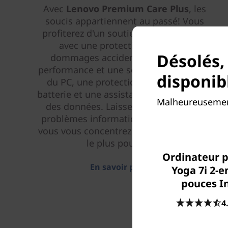
Avec
Lenovo Premium Care Plus
, les
soucis appartiennent au passé! Vous
profiterez d'un soutien prioritaire 24/7
avec une protection contre les
Désolés,
dommages accidentels du PC, une
performance et une sécurité améliorées
disponib
du PC, une protection étendue de la
batterie et une assistance à la migration
Malheureusement
des données. Laissez-nous gérer vos
problèmes informatiques pendant que
vous vous concentrez sur ce qui compte
le plus pour vous.
Ordinateur p
En savoir plus > >
Yoga 7i 2-e
pouces In
4