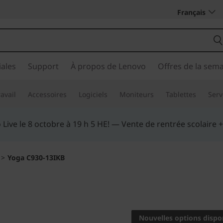
Français
ales
Support
À propos de Lenovo
Offres de la sem
avail
Accessoires
Logiciels
Moniteurs
Tablettes
Serv
iez plus intelligemment. Payez au fil du temps.
En savoir p
>
Yoga C930-13IKB
La conception de c
innovante
Nouvelles options dispo