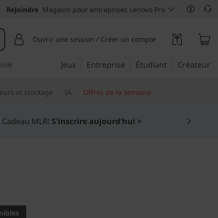
Rejoindre
Magasin pour entreprises Lenovo Pro
Ouvrir une session / Créer un compte
aine
Jeux
Entreprise
Étudiant
Créateur
eurs et stockage
IA
Offres de la semaine
lus >
e 2-en-1 polyvalent est
nibles