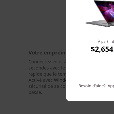
À partir 
$2,654
Votre empreinte digitale est vot
Connectez-vous à votre ordinateur por
secondes avec le lecteur d’empreinte dig
rapide que le temps moyen nécessaire 
Activé avec
Windows Hello
, il est le m
Besoin d'aide? App
sécurisé de se connecter aux appareil
passe.