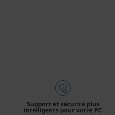
o
u
c
e
s
)
Support et sécurité plus
intelligents pour votre PC