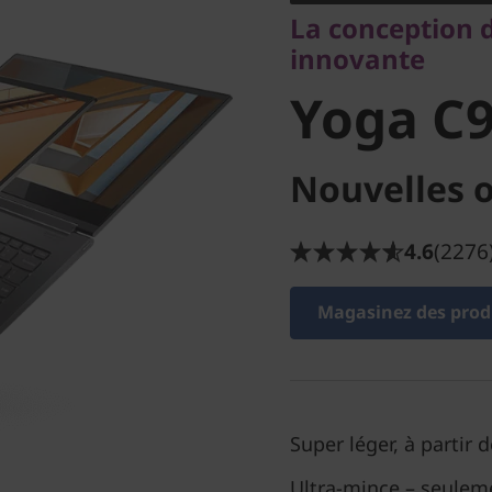
Yoga C9
La conception d
innovante
Yoga C9
Nouvelles o
4.6
(2276
Magasinez des produ
Super léger, à partir 
Ultra-mince – seulem