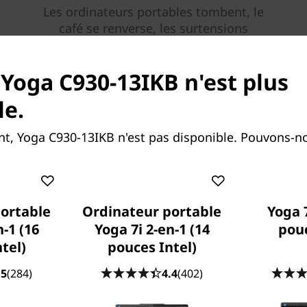
Les ordinateurs portables tombent, le
café se renverse, les surtensions
électriques. Avec
la protection contre
les dommages accidentels (ADP),
vous
 Yoga C930-13IKB n'est plus
n'aurez pas à vous inquiéter. Ce plan de
protection à coût fixe, à terme et en
le.
option minimise le coût des réparations
inattendues. Mais peut-être plus
, Yoga C930-13IKB n'est pas disponible. Pouvons-no
important encore, il vous rassure que
nous sommes là pour vous lorsque vous
en avez le plus besoin.
ortable
Ordinateur portable
Yoga 7
En savoir plus > >
n-1 (16
Yoga 7i 2-en-1 (14
pou
tel)
pouces Intel)
.5
(284)
4.4
(402)