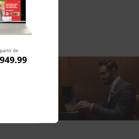
partir de
,949.99