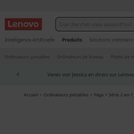
O
r
d
p
a
Intelligence Artificielle
Produits
Solutions commerci
i
s
s
n
Ordinateurs portables
Ordinateurs de bureau
Postes de tr
e
r
a
Currently displaying item 5 of 5
a
Étud
u
t
c
o
e
Accueil
>
Ordinateurs portables
>
Yoga
>
Série 2-en-1
n
t
u
e
n
r
u
p