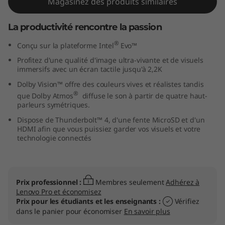
Magasinez des produits similaires
a
La productivité rencontre la passion
7
®
Conçu sur la plateforme Intel
Evo™
i
Profitez d'une qualité d'image ultra-vivante et de visuels
immersifs avec un écran tactile jusqu'à 2,2K
(
Dolby Vision™ offre des couleurs vives et réalistes tandis
®
1
que Dolby Atmos
diffuse le son à partir de quatre haut-
parleurs symétriques.
4
Dispose de Thunderbolt™ 4, d'une fente MicroSD et d'un
HDMI afin que vous puissiez garder vos visuels et votre
technologie connectés
″
I
n
Prix professionnel :
Membres seulement
Adhérez à
Lenovo Pro et économisez
Prix pour les étudiants et les enseignants :
Vérifiez
t
dans le panier pour économiser
En savoir plus