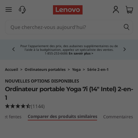
O
passer au contenu principal
r
d
Currently displaying item 4 of 5
i
Pour l'appariement des prix, des aubaines supplémentaires ou de
l'aide à la budgétisation, appelez un spécialiste des ventes.
1‑855‑253‑6686
En savoir plus >
n
a
Accueil
>
Ordinateurs portables
>
Yoga
>
Série 2-en-1
NOUVELLES OPTIONS DISPONIBLES
t
Ordinateur portable Yoga 7i (14″ Intel) 2-en-
e
1
(1144)
u
Comparer des produits similaires
ts et fentes
Commentaires
r