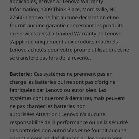
applicables, écrivez à : Lenovo Warranty
Information, 1009 Think Place, Morrisville, NC,
La disponibilité des spécifications technologiques peut varier selon la
région et est sujette à changement sur Lenovo.com et pour la collecte en
27560. Lenovo ne fait aucune déclaration et ne
magasin.
fournit aucune garantie concernant les produits
ou services tiers.La Limited Warranty de Lenovo
s'applique uniquement aux produits matériels
Lenovo achetés pour votre propre utilisation, et ne
se transfère pas lors de la revente.
Batterie :
Ces systèmes ne prennent pas en
charge les batteries qui ne sont pas d'origine
fabriquées par Lenovo ou autorisées. Les
systèmes continueront à démarrer, mais peuvent
ne pas charger les batteries non
autorisées.Attention : Lenovo n'a aucune
responsabilité de la performance ou de la sécurité
des batteries non autorisées et ne fournit aucune
garantie pour les défaillances ou les dommages