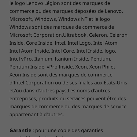
le logo Lenovo Légion sont des marques de
Amazon Alexa
commerce ou des marques déposées de Lenovo.
Lenovo Vantage
Microsoft, Windows, Windows NT et le logo
®
McAfee
LiveSafe™
Windows sont des marques de commerce de
Microsoft Office 365 (essai)
Microsoft Corporation.Ultrabook, Celeron, Celeron
Inside, Core Inside, Intel, Intel Logo, Intel Atom,
Ce qui est dans la boîteCe qui est dans la boîte
Intel Atom Inside, Intel Core, Intel Inside, logo,
Yoga 7i 14 pouces
Intel vPro, Itanium, Itanium Inside, Pentium,
Batterie interne intégrée
Delivering superior performance
Adaptateur secteur
Pentium Inside, vPro Inside, Xeon, Xeon Phi et
Take a revolutionary leap into real-world
guide de démarrage rapide
Xeon Inside sont des marques de commerce
®
hybrid performance with the Intel
Evo™
d'Intel Corporation ou de ses filiales aux États-Unis
Plus d'informations
platform, an innovative design that distributes
et/ou dans d'autres pays.Les noms d'autres
Liste complète des spécifications pour les numéros de
processing power to where you need it most.
entreprises, produits ou services peuvent être des
From streaming and browsing to photo- and
marques de commerce ou des marques de service
video-editing, experience the performance
pièces commençant par 82QE disponible ici
appartenant à d'autres.
boost you need for your biggest
breakthroughs.
*Toutes les spécifications ne sont pas disponibles sur
Garantie :
pour une copie des garanties
lenovo.com