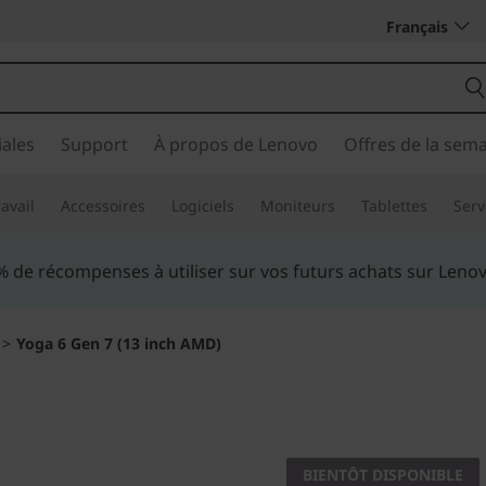
Français
ales
Support
À propos de Lenovo
Offres de la sem
avail
Accessoires
Logiciels
Moniteurs
Tablettes
Serv
ouveaux membres Lenovo Pro bénéficient d'une réduction d
onomies exclusives et d'une assistance technologique 1:1.
En
>
Yoga 6 Gen 7 (13 inch AMD)
Sustainably amaz
Yoga 6 G
BIENTÔT DISPONIBLE