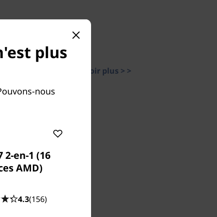
'est plus
En savoir plus > >
 Pouvons-nous
 2-en-1 (16
ces AMD)
4.3
(156)