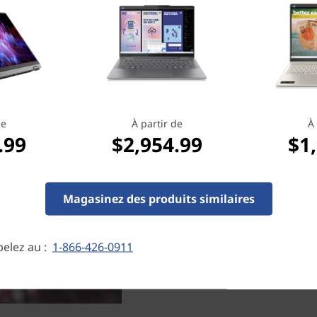
AMD power
™
Powered by AMD Ryzen
500
de
À partir de
À 
™
Radeon
graphics, the Yoga 
.99
$2,954.99
$1
possibilities. Run your mos
lightning-fast responsivenes
life thanks to industry-lead
productive and entertained
Magasinez des produits similaires
elez au :
1-866-426-0911