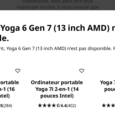
inattendues. Mais peut-être plus
important encore, il vous rassure que
nous sommes là pour vous lorsque vous
en avez le plus besoin.
 Yoga 6 Gen 7 (13 inch AMD) n
le.
En savoir plus > >
, Yoga 6 Gen 7 (13 inch AMD) n'est pas disponible.
ortable
Ordinateur portable
Yoga 7
n-1 (16
Yoga 7i 2-en-1 (14
pou
tel)
pouces Intel)
.5
(284)
4.4
(402)