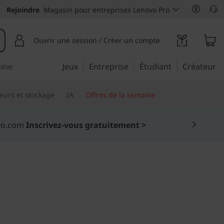
Rejoindre
Magasin pour entreprises Lenovo Pro
Ouvrir une session / Créer un compte
aine
Jeux
Entreprise
Étudiant
Créateur
eurs et stockage
IA
Offres de la semaine
e 100 $ sur la première commande de 1 000 $
 savoir plus >
ing
en 7 (13