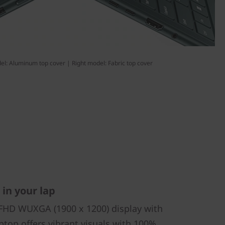
el: Aluminum top cover | Right model: Fabric top cover
in your lap
" FHD WUXGA (1900 x 1200) display with
aptop offers vibrant visuals with 100%