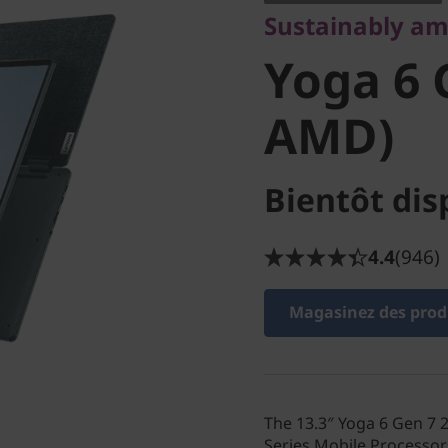
Sustainably a
inch AM
Yoga 6 
AMD)
Bientôt dis
4.4
(946)
Magasinez des produ
The 13.3″ Yoga 6 Gen 7 
Series Mobile Processors