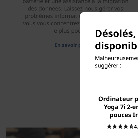
batterie et une assistance à la migration
des données. Laissez-nous gérer vos
problèmes informatiques pendant que
vous vous concentrez sur ce qui compte
Désolés,
le plus pour vous.
disponib
En savoir plus > >
Malheureusement
suggérer :
Ordinateur p
Yoga 7i 2-e
pouces In
4