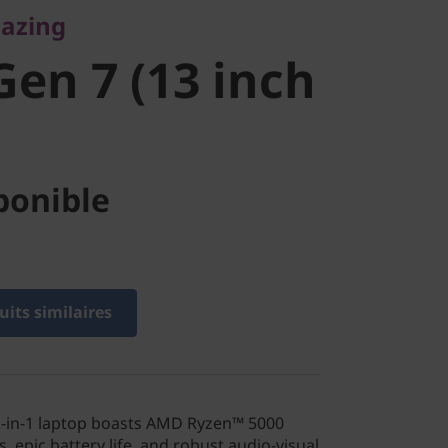
mazing
D)
Gen 7 (13 inch
ponible
its similaires
2-in-1 laptop boasts AMD Ryzen™ 5000
, epic battery life, and robust audio-visual