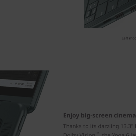
Left mod
Enjoy big-screen cinema 
Thanks to its dazzling 13.3
™
Dolby Vision
, the Yoga 6 l