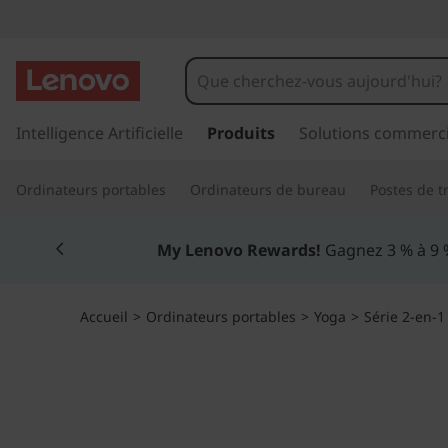
Y
o
g
p
a
Intelligence Artificielle
Produits
Solutions commerci
a
s
s
6
Ordinateurs portables
Ordinateurs de bureau
Postes de tr
e
r
G
Currently displaying item 3 of 5
Vous magasinez pour une entreprise?
Les n
a
et plus, d'éc
u
e
c
o
n
Accueil
>
Ordinateurs portables
>
Yoga
>
Série 2-en-1
n
t
7
e
n
(
u
p