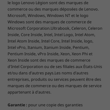
le logo Lenovo Légion sont des marques de
Encadré de bordures ultra-étroites sur quatre
®
Bluetooth
5.3
commerce ou des marques déposées de Lenovo.
côtés, l'écran de 16 pouces WUXGA tout écran
Microsoft, Windows, Windows NT et le logo
de l'ordinateur portable Yoga 7 2-en-1 est une
* 6GHz Le fonctionnement du WiFi 6E dépend du support du
Windows sont des marques de commerce de
toile remarquable pour capturer vos rêves.
système d'exploitation, des routeurs/APs/gateways qui
Microsoft Corporation.Ultrabook, Celeron, Celeron
Gagnez plus d'espace de visualisation vertical
supportent le WiFi 6E, ainsi que de la réglementation
et faites moins de défilement avec le rapport
Inside, Core Inside, Intel, Intel Logo, Intel Atom,
régionale.
d'aspect de 16:10 et un rapport de zone active
Intel Atom Inside, Intel Core, Intel Inside, logo,
allant jusqu'à 91 %. Avec des couleurs vibrantes
Intel vPro, Itanium, Itanium Inside, Pentium,
Les spécifications peuvent varier selon la région/le modèle et la
disponibilité.
allant jusqu'à 45 % de la palette de couleurs
Pentium Inside, vPro Inside, Xeon, Xeon Phi et
NTSC et des contrastes brillants avec Dolby
Xeon Inside sont des marques de commerce
®
Vision
, il est superbe pour regarder des films,
d'Intel Corporation ou de ses filiales aux États-Unis
DESIGN
travailler sur des projets et dessiner votre
et/ou dans d'autres pays.Les noms d'autres
prochaine idée. Des podcasts aux partitions de
entreprises, produits ou services peuvent être des
Affichage
films, les haut-parleurs symétriques orientés
marques de commerce ou des marques de service
Écran multitactile 16 pouces WUXGA (1920 x 1200) IPS,
®
vers l'avant et élevés par Dolby Atmos
offrent
appartenant à d'autres.
LCD, 16:10, 60Hz, 300 nits, 45 % NTSC, verre multitactile
un son qui remplit la pièce à tous les angles.
10 points
Garantie :
pour une copie des garanties