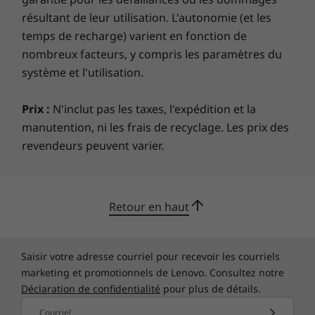
que USB-C, HDMI 2.1 TMDS et Micro SD pour
Certifications/Registres
résultant de leur utilisation. L'autonomie (et les
connecter des accessoires, des écrans haute
temps de recharge) varient en fonction de
EPEAT™ Gold
résolution et un stockage supplémentaire.
nombreux facteurs, y compris les paramètres du
®
ENERGY STAR
8.0
système et l'utilisation.
MIL-STD-810H
Les spécifications peuvent varier selon la région/le modèle et la
Prix :
N'inclut pas les taxes, l'expédition et la
disponibilité.
manutention, ni les frais de recyclage. Les prix des
revendeurs peuvent varier.
AUTRES INFORMATIONS
Sécurité
Retour en haut
Lecteur d’empreintes digitales
La durabilité est intégrée à l'intérieur et à
Obturateur de confidentialité pour webcam
l'extérieur
Saisir votre adresse courriel pour recevoir les courriels
Le Yoga 7i 2-en-1 16 pouces enregistré
Logiciels préinstallés
marketing et promotionnels de Lenovo. Consultez notre
®
®
EPEAT
Gold et certifié ENERGY STAR
a un
®
Déclaration de confidentialité
pour plus de détails.
Dolby
Access
emballage sans plastique avec sa pâte de
Lenovo Vantage
Courriel