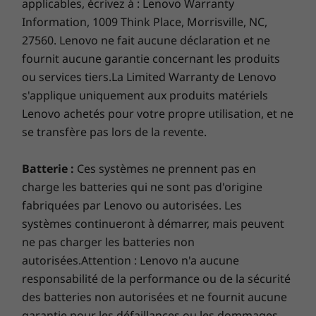
Dimensions (H x L x P)
applicables, écrivez à : Lenovo Warranty
Aussi mince que 16,99mm x 361,79mm x 249,95mm /
Information, 1009 Think Place, Morrisville, NC,
Aussi mince que 0,67 pouces x 14,24 pouces x
27560. Lenovo ne fait aucune déclaration et ne
9,84 pouces
fournit aucune garantie concernant les produits
ou services tiers.La Limited Warranty de Lenovo
Poids
s'applique uniquement aux produits matériels
À partir de 1,99 kg / 4,39 lbs
Lenovo achetés pour votre propre utilisation, et ne
se transfère pas lors de la revente.
En lui pour la longue distance
Stylet
Lenovo Digital
Pen (certains modèles)
Tout ce que vous faites est ininterrompu sur
Batterie :
Ces systèmes ne prennent pas en
l'ordinateur portable Yoga 7 2-en-1. Alimenté
charge les batteries qui ne sont pas d'origine
Couleur
toute la journée, vous pouvez garder la
fabriquées par Lenovo ou autorisées. Les
Arctic Grey
réunion de marathon ou jouer les prochains
systèmes continueront à démarrer, mais peuvent
épisodes débranchés. Et lorsque la puissance
Les spécifications peuvent varier selon la région/le modèle et la
ne pas charger les batteries non
est faible, Rapid Charge Express augmente la
disponibilité.
autorisées.Attention : Lenovo n'a aucune
durée de vie de la batterie avec un zap de
responsabilité de la performance ou de la sécurité
seulement 15 minutes. Vous pouvez donc vous
des batteries non autorisées et ne fournit aucune
remettre à fonctionner immédiatement Il offre
DURABILITÉ
également une gamme puissante de ports tels
garantie pour les défaillances ou les dommages