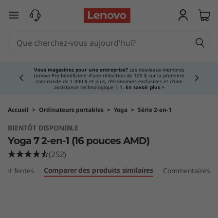
passer au contenu principal
Currently displaying item 3 of 5
Vous magasinez pour une entreprise?
Les nouveaux membres
Lenovo Pro bénéficient d'une réduction de 100 $ sur la première
commande de 1 000 $ et plus, d'économies exclusives et d'une
assistance technologique 1:1.
En savoir plus >
Accueil
>
Ordinateurs portables
>
Yoga
>
Série 2-en-1
BIENTÔT DISPONIBLE
Yoga 7 2-en-1 (16 pouces AMD)
(252)
Comparer des produits similaires
ts et fentes
Commentaires