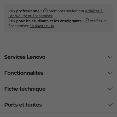
Prix professionnel :
Membres seulement
Adhérez à
Lenovo Pro et économisez
Prix pour les étudiants et les enseignants :
Vérifiez et
économisez
En savoir plus
Services Lenovo
Fonctionnalités
Support et sécurité plus intelligents pour
votre PC
Fiche technique
Performances fiables
Avec
Lenovo Premium Care Plus
, les soucis
appartiennent au passé! Vous profiterez d'un soutien
Profitez de la vitesse pure et des performances
Ports et fentes
PERFORMANCE
prioritaire 24/7 avec une protection contre les
fiables des processeurs AMD Ryzen™ série
dommages accidentels du PC, une performance et une
8040, conçus pour gérer le multitâche et les