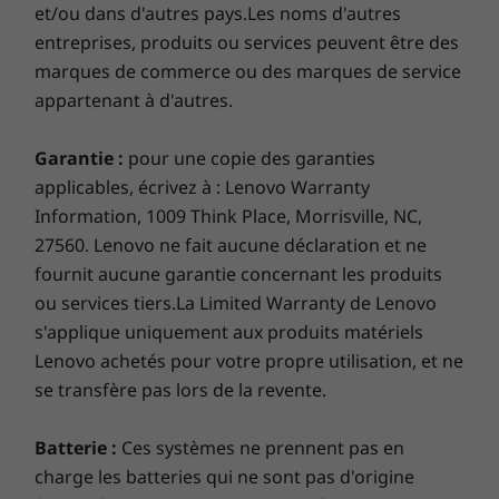
* La disponibilité du WWAN en option varie selon la région et
et/ou dans d'autres pays.Les noms d'autres
doit être configurée au moment de l’achat; elle nécessite un
entreprises, produits ou services peuvent être des
fournisseur de services réseau.
marques de commerce ou des marques de service
appartenant à d'autres.
** Le fonctionnement du WiFi 6E 6 GHz dépend de la prise en
charge du système d'exploitation, des routeurs/points
Garantie :
pour une copie des garanties
d'accès/passerelles prenant en charge le WiFi 6E, ainsi que
applicables, écrivez à : Lenovo Warranty
des certifications réglementaires régionales et de l'attribution
Doubles ventilateurs doubles du facteur
Information, 1009 Think Place, Morrisville, NC,
du spectre.
de refroidissement
27560. Lenovo ne fait aucune déclaration et ne
fournit aucune garantie concernant les produits
Ports / Fentes
La face inférieure des touches de notre clavier
ou services tiers.La Limited Warranty de Lenovo
ThinkPad légendaire a été repensée pour une
Thunderbolt™
2 x USB-C
s'applique uniquement aux produits matériels
prise d’air afin de créer un meilleur flux d’air.
42 x USB-A 3.2 Gen
Lenovo achetés pour votre propre utilisation, et ne
Combiné avec des doubles ventilateurs et une
1 combo casque et microphone
se transfère pas lors de la revente.
ventilation arrière, les capacités thermiques du
HDMI 2.0b
ThinkPad X1 Yoga de 7e génération gardent
En option : fente Nano
cet ordinateur portable convertible au frais,
Batterie :
Ces systèmes ne prennent pas en
même lorsqu’il fonctionne pendant des
charge les batteries qui ne sont pas d'origine
SIMLes vitesses de transfert du port USB sont approximatives et