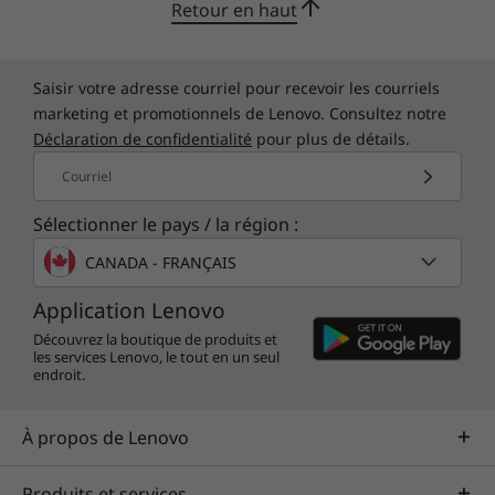
de démarrer instantanément au logiciel de
Retour en haut
reconnaissance faciale qui fonctionne avec la
Couleur
nouvelle caméra IR en option. De plus, la
Storm Grey
détection de présence basée sur la vision par
Saisir votre adresse courriel pour recevoir les courriels
ordinateur verrouille automatiquement votre
marketing et promotionnels de Lenovo. Consultez notre
Contenu de la boîte
appareil lorsque vous vous éloignez. Et le
Déclaration de confidentialité
pour plus de détails.
ThinkPad X1 Yoga 7
PrivacyGuard en option garde votre écran en
Courriel
e génération Batterie interne
entreprise.
USB-C 65 W (prend en charge la charge rapide)
Sélectionner le pays / la région :
ThinkPad Pen Pro
CANADA - FRANÇAIS
Guide de démarrage rapide
Application Lenovo
Plus d’informations
Découvrez la boutique de produits et
Liste complète des spécifications pour les numéros de
les services Lenovo, le tout en un seul
endroit.
pièces commençant par 21CD disponible ici
À propos de Lenovo
*Toutes les spécifications ne sont pas disponibles sur
lenovo.ca
Produits et services