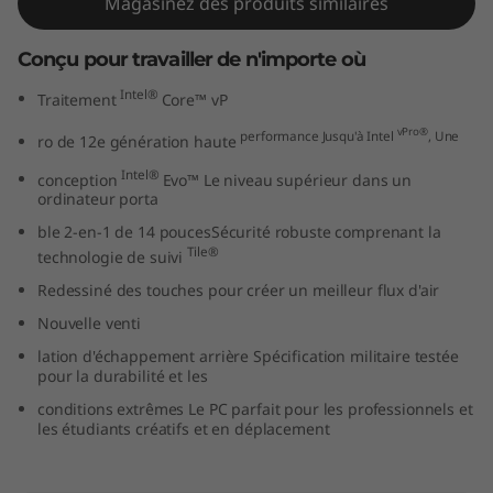
Magasinez des produits similaires
a
Conçu pour travailler de n'importe où
t
Intel®
Traitement
Core™ vP
i
vPro®
performance Jusqu'à Intel
, Une
ro de 12e génération haute
o
Intel®
conception
Evo™ Le niveau supérieur dans un
ordinateur porta
n
ble 2-en-1 de 14 poucesSécurité robuste comprenant la
Tile®
(
technologie de suivi
Redessiné des touches pour créer un meilleur flux d'air
1
Nouvelle venti
4
lation d'échappement arrière Spécification militaire testée
pour la durabilité et les
p
conditions extrêmes Le PC parfait pour les professionnels et
les étudiants créatifs et en déplacement
o