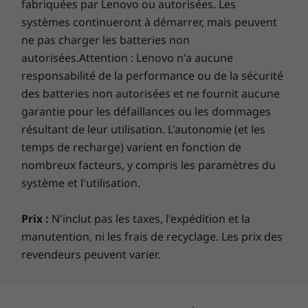
heures.
fabriquées par Lenovo ou autorisées. Les
dépendent de nombreux facteurs, tels que la capacité de traitement des
systèmes continueront à démarrer, mais peuvent
appareils hôte/périphériques, les attributs des fichiers, la configuration du
ne pas charger les batteries non
système et les environnements d’exploitation; les vitesses réelles varieront
autorisées.Attention : Lenovo n'a aucune
et peuvent être inférieures à ce qui était attendu.
responsabilité de la performance ou de la sécurité
des batteries non autorisées et ne fournit aucune
Clavier
garantie pour les défaillances ou les dommages
Résistant aux éclaboussures
résultant de leur utilisation. L'autonomie (et les
TrackPad en verre 110 mm/4,33 pouces
temps de recharge) varient en fonction de
Rétroéclairé avec éclairage DEL blanc Touches
d'admission d'air
nombreux facteurs, y compris les paramètres du
système et l'utilisation.
Sécurité sur mesure
Stylet
Prix :
N'inclut pas les taxes, l'expédition et la
La biométrie offre une sécurité
Lenovo Integrated Pen
manutention, ni les frais de recyclage. Les prix des
supplémentaire sur l’ordinateur portable
revendeurs peuvent varier.
Certifications
ThinkPad X1 Yoga de 7e génération, du bouton
d’alimentation intégré au lecteur d’empreinte
®
Energy Star
8.0
digitale qui vous permet de vous connecter et
®
EPEAT
Gold