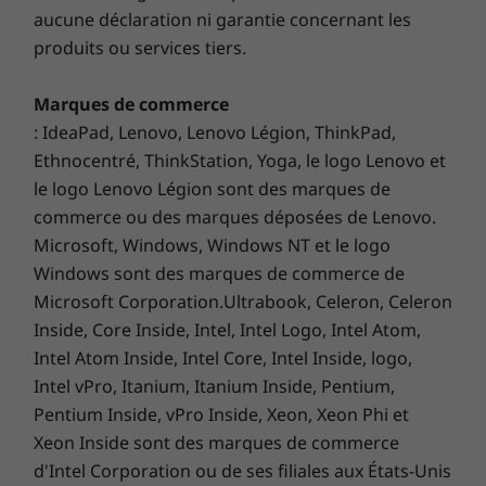
et microphone
aucune déclaration ni garantie concernant les
1080P FHD RGB/IR hybride avec obturateur de
produits ou services tiers.
confidentialité et microphone
Lorsque chaque pixel compte
Marques de commerce
Dimensions (H x L x P)
Que les couleurs vibrantes soient votre
: IdeaPad, Lenovo, Lenovo Légion, ThinkPad,
14,95 mm x 315,6 mm x 222,5 mm x / 0,61 po x 12,38 po
embouteillage ou une sécurité supplémentaire
Ethnocentré, ThinkStation, Yoga, le logo Lenovo et
x 8,75 po
pour garder les yeux espion à distance, le
le logo Lenovo Légion sont des marques de
ThinkPad X1 Yoga 7e génération 2-en-1 ne
Poids
commerce ou des marques déposées de Lenovo.
déçoit pas. Des écrans OLED 4K WQUXGA aux
À partir de 1,38 kg / 3,04 lb
panneaux WUXGA, chaque écran de 14 pouces
Microsoft, Windows, Windows NT et le logo
présente un rapport d’aspect 16:10, des
Windows sont des marques de commerce de
Connectivité
bordures étroites, un multitouch et une faible
Microsoft Corporation.Ultrabook, Celeron, Celeron
consommation. De plus, les options d’affichage
En option : WWAN* 5G sub6 CAT20 ou 4G/LTE CAT16
Inside, Core Inside, Intel, Intel Logo, Intel Atom,
®
®
certifiées Eyesafe
réduisent les émissions de
WLAN : Intel
Wi-Fi 6E** AX211 802.11AX (2 x 2)
Intel Atom Inside, Intel Core, Intel Inside, logo,
lumière bleue et la fatigue oculaire.
®
Intel vPro, Itanium, Itanium Inside, Pentium,
Bluetooth
5.1 ou above
Pentium Inside, vPro Inside, Xeon, Xeon Phi et
®
®
vPro
: Uniquement sur les processeurs vPro
Xeon Inside sont des marques de commerce
d'Intel Corporation ou de ses filiales aux États-Unis