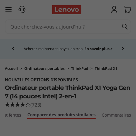
T
passer au contenu principal
h
i
Currently displaying item 5 of 5
n
Achetez maintenant, payez en trop.
En savoir plus >
k
P
Accueil
>
Ordinateurs portables
>
ThinkPad
>
ThinkPad X1
NOUVELLES OPTIONS DISPONIBLES
a
Ordinateur portable ThinkPad X1 Yoga Gen
d
7 (14 pouces Intel) 2-en-1
(723)
X
Comparer des produits similaires
ts et fentes
Commentaires
1