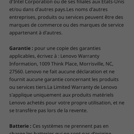
d'Intel Corporation ou de ses filiales aux États-Unis
Enhanced security, from the inside out
et/ou dans d'autres pays.Les noms d'autres
Station d’accueil prise en charge
The ThinkPad X1 Nano ThinkShield security
entreprises, produits ou services peuvent être des
Station d’accueil pour câble USB-C
features include advanced AI and biometric
marques de commerce ou des marques de service
™
technology. User-presence sensors will lock
ThinkPad Thunderbolt
4
appartenant à d'autres.
your PC when you step away, and there’s a
privacy shutter to close the webcam physically.
Stations d’accueil vendues séparément.
Garantie :
pour une copie des garanties
Data is encrypted by the discrete Trusted
applicables, écrivez à : Lenovo Warranty
Platform Module (dTPM), and you can log in
Contenu de la boîte
Information, 1009 Think Place, Morrisville, NC,
securely with just your fingerprint.
ThinkPad X1 Nano Gen 2
27560. Lenovo ne fait aucune déclaration et ne
Batterie interne
fournit aucune garantie concernant les produits
USB-C 65 W (prend en charge la charge rapide)
ou services tiers.La Limited Warranty de Lenovo
Guide de démarrage rapide
s'applique uniquement aux produits matériels
Plus d'informations
Lenovo achetés pour votre propre utilisation, et ne
se transfère pas lors de la revente.
Liste complète des spécifications pour les numéros de
Batterie :
Ces systèmes ne prennent pas en
pièces commençant par 21E8 disponible ici
charge les batteries qui ne sont pas d'origine