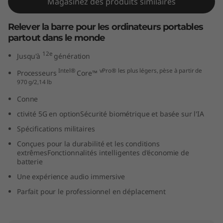
Magasinez des produits similaires
Relever la barre pour les ordinateurs portables
p
partout dans le monde
o
12e
Jusqu'à
génération
Intel®
vPro® les plus légers, pèse à partir de
I
Processeurs
Core™
970 g/2,14 lb
n
Conne
ctivité 5G en optionSécurité biométrique et basée sur l'IA
t
Spécifications militaires
e
Conçues pour la durabilité et les conditions
extrêmesFonctionnalités intelligentes d'économie de
l
batterie
Une expérience audio immersive
)
Parfait pour le professionnel en déplacement