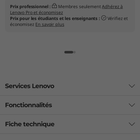
Prix professionnel :
Membres seulement
Adhérez à
Lenovo Pro et économisez
Prix pour les étudiants et les enseignants :
Vérifiez et
économisez
En savoir plus
Services Lenovo
Fonctionnalités
Profitez du support VIP
Lenovo Premier Support Plus
offre un soutien VIP,
Fiche technique
Performs like a dream, everywhere
résolvant vos problèmes informatiques mieux et plus
rapidement. Profitez d'un accès direct 24/7/365 à des
th
®