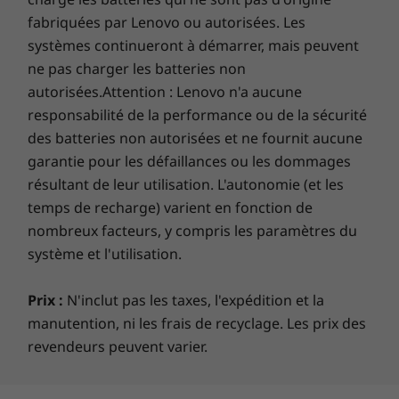
fabriquées par Lenovo ou autorisées. Les
*Toutes les spécifications ne sont pas disponibles sur
systèmes continueront à démarrer, mais peuvent
lenovo.com
Profitez de l'avenir, où que vous soyez
ne pas charger les batteries non
Les spécifications peuvent varier selon la région/le modèle et la
Votre ordinateur portable ThinkPad X1 Nano
autorisées.Attention : Lenovo n'a aucune
disponibilité
vous permet de rester en contact en
responsabilité de la performance ou de la sécurité
déplacement. L’option 5G (Sub-6 GHz) offre
des batteries non autorisées et ne fournit aucune
une expérience de type téléphone intelligent
garantie pour les défaillances ou les dommages
dans un PC toujours connecté. Le WiFi 6E
résultant de leur utilisation. L'autonomie (et les
super-rapide élimine toute mise en mémoire
temps de recharge) varient en fonction de
tampon et tout décalage, même sur les
nombreux facteurs, y compris les paramètres du
plateformes publiques les plus fréquentées. Et
système et l'utilisation.
avec le service 4G/5G en option*, vous pouvez
diffuser des vidéos de manière transparente et
Prix :
N'inclut pas les taxes, l'expédition et la
profiter d’un accès au réseau plus rapide et
manutention, ni les frais de recyclage. Les prix des
plus sécurisé.
revendeurs peuvent varier.
* La disponibilité WWAN en option varie selon la