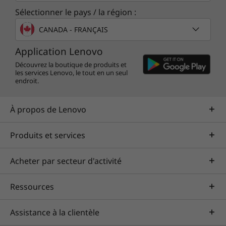
200 contrôles de qualité pour s’assurer qu’ils
Sélectionner le pays / la région :
fonctionnent dans des conditions extrêmes.
CANADA - FRANÇAIS
Ces tests couvrent les variables
d’environnement sévères, de la nature sauvage
Application Lenovo
de l’Arctique aux tempêtes de poussière du
Découvrez la boutique de produits et
désert, y compris la température, la pression,
les services Lenovo, le tout en un seul
endroit.
la poussière, l’humidité et les tests de
vibrations.
À propos de Lenovo
Produits et services
Acheter par secteur d'activité
Ressources
Assistance à la clientèle