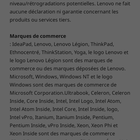
niveau/rétrogradations potentielles. Lenovo ne fait
uniquement* La disponibilité WWAN en option varie selon la région et doit
Computer Vision and an FHD MIPI hybrid
aucune déclaration ni garantie concernant les
être configurée au moment de l’achat; elle nécessite un fournisseur de
infrared camera (both optional), it can auto-
produits ou services tiers.
services réseau.
dim the screen when it’s not in use and alert
you if someone’s watching over your shoulder.
Ports / Fentes
Marques de commerce
It even has your digital wellness in mind by
Thunderbolt™
reminding you to take regular breaks and
: IdeaPad, Lenovo, Lenovo Légion, ThinkPad,
2 x USB-C
4
avoid poor posture.
Ethnocentré, ThinkStation, Yoga, le logo Lenovo et
le logo Lenovo Légion sont des marques de
commerce ou des marques déposées de Lenovo.
Les vitesses de transfert du port USB sont approximatives et dépendent de
Microsoft, Windows, Windows NT et le logo
nombreux facteurs, tels que la capacité de traitement des appareils
Windows sont des marques de commerce de
hôtes/périphériques, les attributs des fichiers, la configuration du système
Microsoft Corporation.Ultrabook, Celeron, Celeron
et les environnements d’exploitation; les vitesses réelles varient et peuvent
Inside, Core Inside, Intel, Intel Logo, Intel Atom,
être inférieures à celles attendues.
Intel Atom Inside, Intel Core, Intel Inside, logo,
Clavier
Intel vPro, Itanium, Itanium Inside, Pentium,
Résistant aux déversements
Pentium Inside, vPro Inside, Xeon, Xeon Phi et
Rétroéclairé avec éclairage DEL blanc
Xeon Inside sont des marques de commerce
Touches de contrôle d’appel (F9-F11)