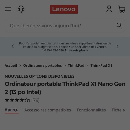
T
passer au contenu principal
h
i
Currently displaying item 5 of 5
n
Achetez maintenant, payez en trop.
En savoir plus >
k
P
Accueil
>
Ordinateurs portables
>
ThinkPad
>
ThinkPad X1
NOUVELLES OPTIONS DISPONIBLES
a
Ordinateur portable ThinkPad X1 Nano Gen
d
2 (13 po Intel)
(179)
X
Aperçu
Accessoires compatibles
Fonctionnalités
Fiche tec
1