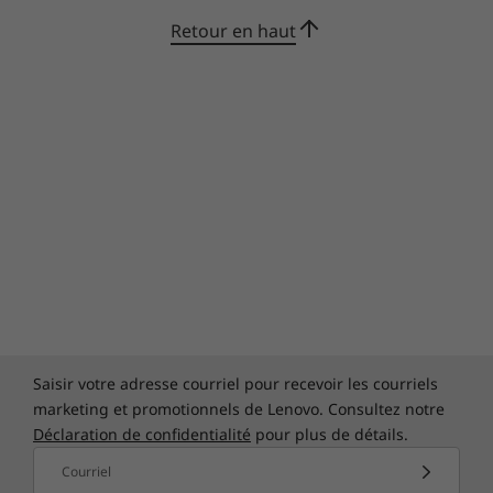
région et doit être configurée au moment de l'achat ;
Retour en haut
elle nécessite un fournisseur de services réseau.
Saisir votre adresse courriel pour recevoir les courriels
La durabilité est notre deuxième nom
marketing et promotionnels de Lenovo. Consultez notre
Déclaration de confidentialité
pour plus de détails.
Offrant l’équilibre parfait entre la fiabilité et la
durabilité, les portables ThinkPad sont testés
Courriel
selon
12 normes de qualité militaire et plus de