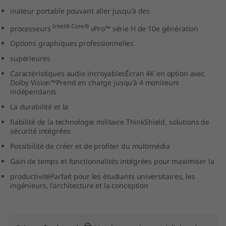
n
inateur portable pouvant aller jusqu'à des
Intel®
Core®
processeurs
vPro™ série H de
10e génération
k
Options graphiques professionnelles
P
supérieures
a
Caractéristiques audio incroyablesÉcran 4K en option avec
Dolby Vision™Prend en charge jusqu'à 4 moniteurs
indépendants
d
La durabilité et la
X
fiabilité de la technologie militaire ThinkShield, solutions de
sécurité intégrées
1
Possibilité de créer et de profiter du multimédia
E
Gain de temps et fonctionnalités intégrées pour maximiser la
productivitéParfait pour les étudiants universitaires, les
x
ingénieurs, l'architecture et la conception
t