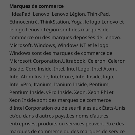
®
®
Intel
Wi-Fi 6 AX201 802.11AX (2 x 2) et Bluetooth
5.1
Marques de commerce
une heure. Oubliez donc la recherche de prises
RJ45 via adaptateur Ethernet Type-C (vendu
électriques et allez où la vie vous mène.
: IdeaPad, Lenovo, Lenovo Légion, ThinkPad,
séparément)
Ethnocentré, ThinkStation, Yoga, le logo Lenovo et
Antenne WWAN en option : Antenne WWAN et Fibocom
le logo Lenovo Légion sont des marques de
L850-GL 4G LTE CAT9
commerce ou des marques déposées de Lenovo.
®
®
vPro
: Sur les processeurs vPro
Microsoft, Windows, Windows NT et le logo
Windows sont des marques de commerce de
Ports/Fentes
Microsoft Corporation.Ultrabook, Celeron, Celeron
2 x USB 3.2 Gen 1 (1 toujours allumé)
Inside, Core Inside, Intel, Intel Logo, Intel Atom,
2 x USB 3.2 Gen 2 Type-C avec Intel Thunderbolt 3
Intel Atom Inside, Intel Core, Intel Inside, logo,
(alimentation, DisplayPort, transfert de
Intel vPro, Itanium, Itanium Inside, Pentium,
données)Lecteur de carte SD
Pentium Inside, vPro Inside, Xeon, Xeon Phi et
DisplayPort*
Qualité sur laquelle vous
Xeon Inside sont des marques de commerce
4-en-1Combo casque/microphone
pouvez compter
d'Intel Corporation ou de ses filiales aux États-Unis
Adaptateur Ethernet
et/ou dans d'autres pays.Les noms d'autres
HDMI 2.0
entreprises, produits ou services peuvent être des
RJ45 via Type-C (vendu séparément)Fente de
Les ordinateurs portables ThinkPad sont
verrouillage
marques de commerce ou des marques de service
testés selon
12 exigences de qualité militaire