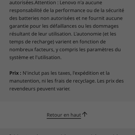
discret (dTPM), vos informations critiques
autorisées.Attention : Lenovo n'a aucune
Ce qui est dans la boîte
restent chiffrées, ce qui diminue
responsabilité de la performance ou de la sécurité
Adaptateur CA ThinkPad X1 Extreme 3
considérablement toute possibilité de
des batteries non autorisées et ne fournit aucune
e génération
piratage. De plus, avec la plateforme Intel
garantie pour les défaillances ou les dommages
Batterie interne de 80 Wh
vPro® en option conçue pour les entreprises,
résultant de leur utilisation. L'autonomie (et les
Guide de démarrage rapide
vous avez l’assurance que vous obtenez tout ce
temps de recharge) varient en fonction de
dont vous avez besoin pour être productif,
Plus d'informations
nombreux facteurs, y compris les paramètres du
plus sécurisé et économique, 24 heures sur 24
Liste complète des spécifications pour les numéros de
système et l'utilisation.
et 7 jours sur 7.
Prix :
N'inclut pas les taxes, l'expédition et la
pièces commençant par 20TK disponible ici
manutention, ni les frais de recyclage. Les prix des
*Toutes les spécifications ne sont pas disponibles sur
revendeurs peuvent varier.
lenovo.com
Les spécifications peuvent varier selon la région/le modèle et la
disponibilité
Retour en haut