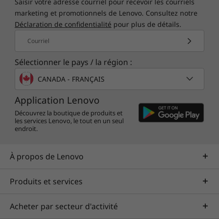
Saisir votre adresse courriel pour recevoir les courriels
Présenté avec un couvercle supérieur en fibre de carbone en option,
marketing et promotionnels de Lenovo. Consultez notre
disponible sur les écrans 4K
Déclaration de confidentialité
pour plus de détails.
Courriel
Trouvez plus de temps dans
Sélectionner le pays / la région :
votre journée
CANADA - FRANÇAIS
Profitez de fonctionnalités qui permettent de
Application Lenovo
gagner du temps et améliorez votre
Découvrez la boutique de produits et
les services Lenovo, le tout en un seul
productivité. L’ordinateur portable ThinkPad X1
endroit.
Extreme Gen 3 offre une veille moderne, qui
permet au système de se réveiller en une
À propos de Lenovo
seconde et de se connecter à Internet une
seconde plus tard. De plus, en appuyant sur un
bouton, vous pouvez facilement répondre,
Produits et services
passer et vous déconnecter des appels de
conférence en utilisant les touches de fonction
Acheter par secteur d'activité
F9-F11.