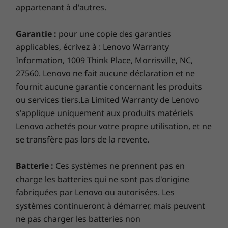
appartenant à d'autres.
et plus de 200 contrôles de qualité
pour
Kensington®
s’assurer qu’ils fonctionnent dans des
conditions extrêmes. De la région sauvage de
Garantie :
pour une copie des garanties
* DP 1.4 pour les cartes graphiques discrètes/DP 1.2 pour les cartes
l’Arctique aux tempêtes de poussière du
applicables, écrivez à : Lenovo Warranty
graphiques intégrées.Les vitesses de transfert du port
désert, de la gravité zéro aux déversements et
Information, 1009 Think Place, Morrisville, NC,
aux chutes, vous pouvez faire confiance à ces
27560. Lenovo ne fait aucune déclaration et ne
USB sont approximatives et dépendent de nombreux facteurs, tels que la
ordinateurs portables pour gérer tout ce qui
fournit aucune garantie concernant les produits
capacité de traitement des appareils hôtes/périphériques, les attributs des
se présente devant vous.
ou services tiers.La Limited Warranty de Lenovo
fichiers, la configuration du système et les environnements d’exploitation;
s'applique uniquement aux produits matériels
les vitesses réelles varient et peuvent être inférieures à celles attendues.
Lenovo achetés pour votre propre utilisation, et ne
Parce que la sécurité compte
Clavier
se transfère pas lors de la revente.
Résistant aux déversements
L’ordinateur portable ThinkPad X1 Extreme
En option : rétroéclairage avec éclairage DEL blanc
Batterie :
Ces systèmes ne prennent pas en
Gen 3
dispose de
ThinkShield, notre suite
Touches de contrôle d’appel (F9-F11)
charge les batteries qui ne sont pas d'origine
intégrée de solutions de sécurité. Le lecteur
d’empreinte digitale sur la puce chiffre vos
fabriquées par Lenovo ou autorisées. Les
Station d’accueil prise en charge
données biométriques sur le système. De
systèmes continueront à démarrer, mais peuvent
Station d'accueil ThinkPad Thunderbolt™ 3
même, avec le module de plateforme sécurisée
ne pas charger les batteries non