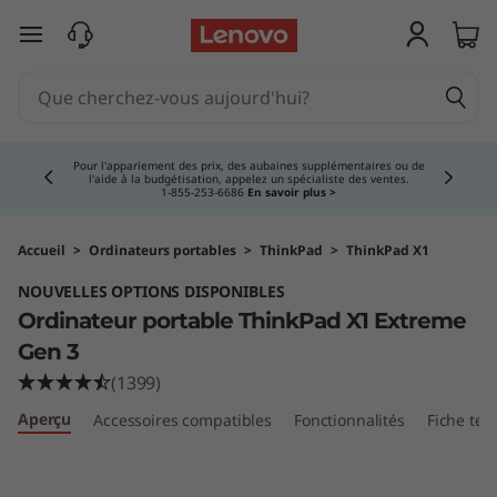
O
passer au contenu principal
r
d
Currently displaying item 5 of 5
i
Achetez maintenant, payez en trop.
En savoir plus >
n
a
Accueil
>
Ordinateurs portables
>
ThinkPad
>
ThinkPad X1
NOUVELLES OPTIONS DISPONIBLES
t
Ordinateur portable ThinkPad X1 Extreme
e
Gen 3
(1399)
u
Aperçu
Accessoires compatibles
Fonctionnalités
Fiche tec
r