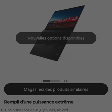
p
o
r
t
Nouvelles options disponibles
a
b
Ordinateur portable ThinkPad X1
l
Extreme Gen 3
e
+11
T
Magasinez des produits similaires
h
Rempli d'une puissance extrême
i
Une puissance de 15,6 pouces, un ord