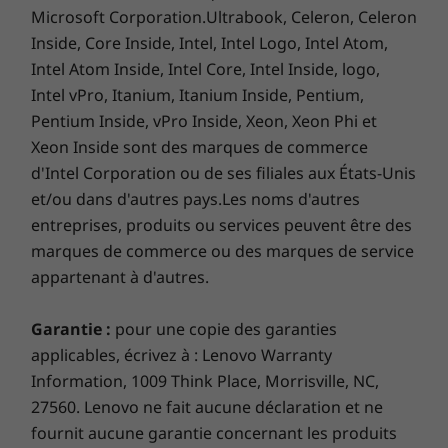
d’exploitation; les vitesses réelles varient et peuvent
Microsoft Corporation.Ultrabook, Celeron, Celeron
être inférieures à celles attendues.
L’ordinateur portable ThinkPad X13 Yoga 2-en-1
Inside, Core Inside, Intel, Intel Logo, Intel Atom,
vous garde en ligne où que vous alliez. Le WiFi
Intel Atom Inside, Intel Core, Intel Inside, logo,
Couleur
6 permet des connexions rapides et stables,
Intel vPro, Itanium, Itanium Inside, Pentium,
Noir
même sur les plateformes publiques
Pentium Inside, vPro Inside, Xeon, Xeon Phi et
surpeuplées ou choisissez la carte LTE en
Ce qui est dans la boîte
Xeon Inside sont des marques de commerce
option qui offre une connexion partout où il y
ThinkPad X13 Yoga
d'Intel Corporation ou de ses filiales aux États-Unis
a un service cellulaire*.
Adaptateur secteur 65 W
et/ou dans d'autres pays.Les noms d'autres
*WWAN doit être configuré au moment de l’achat et nécessite
3 cellules 50 Wh Stylet ThinkPad Pro
entreprises, produits ou services peuvent être des
un service de réseau.
Stylet ThinkPad dans le garage
marques de commerce ou des marques de service
Guide de démarrage rapide
appartenant à d'autres.
Grande sécurité
Plus d'informations
Garantie :
pour une copie des garanties
Protégez vos données et vous-même avec des
Liste complète des spécifications pour les numéros de
fonctionnalités ThinkShield améliorées comme
applicables, écrivez à : Lenovo Warranty
ThinkShutter, un couvercle de caméra Web
Information, 1009 Think Place, Morrisville, NC,
pièces commençant par 20SX disponible ici
physique, et un écran PrivacyGuard amélioré
27560. Lenovo ne fait aucune déclaration et ne
en option avec PrivacyAlert, pour aider à
fournit aucune garantie concernant les produits