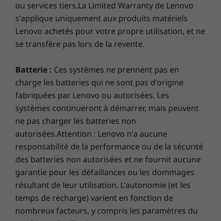
*Toutes les spécifications ne sont pas disponibles sur
empêcher les voisins intrusifs de lire votre
ou services tiers.La Limited Warranty de Lenovo
lenovo.com
écran. Connectez-vous avec un doigt via le
s'applique uniquement aux produits matériels
lecteur d’empreinte digitale sur la puce et
Lenovo achetés pour votre propre utilisation, et ne
Les spécifications peuvent varier selon la région/le modèle et la
laissez la puce discrète Trusted Platform
disponibilité
se transfère pas lors de la revente.
Module (dTPM) 2.0 chiffrer votre matériel.
Batterie :
Ces systèmes ne prennent pas en
charge les batteries qui ne sont pas d'origine
fabriquées par Lenovo ou autorisées. Les
Les spécifications peuvent varier selon la région ou le modèle.
systèmes continueront à démarrer, mais peuvent
ne pas charger les batteries non
autorisées.Attention : Lenovo n'a aucune
responsabilité de la performance ou de la sécurité
des batteries non autorisées et ne fournit aucune
garantie pour les défaillances ou les dommages
résultant de leur utilisation. L'autonomie (et les
temps de recharge) varient en fonction de
nombreux facteurs, y compris les paramètres du