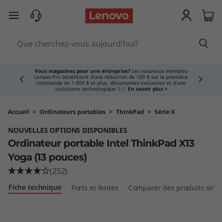
X
passer au contenu principal
1
3
Currently displaying item 3 of 5
Y
Vous magasinez pour une entreprise?
Les nouveaux membres
Lenovo Pro bénéficient d'une réduction de 100 $ sur la première
commande de 1 000 $ et plus, d'économies exclusives et d'une
o
assistance technologique 1:1.
En savoir plus >
g
Accueil
>
Ordinateurs portables
>
ThinkPad
>
Série X
NOUVELLES OPTIONS DISPONIBLES
a
Ordinateur portable Intel ThinkPad X13
(
Yoga (13 pouces)
(252)
1
Fiche technique
Ports et fentes
Comparer des produits simil
3