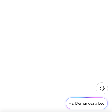
B
e
s
Demandez à Leo
o