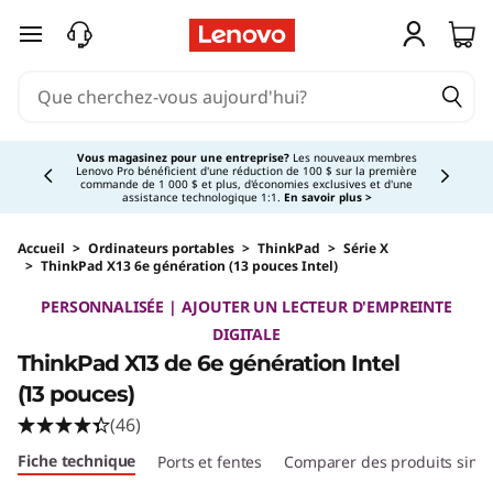
passer au contenu principal
Currently displaying item 3 of 5
Vous magasinez pour une entreprise?
Les nouveaux membres
Lenovo Pro bénéficient d'une réduction de 100 $ sur la première
commande de 1 000 $ et plus, d'économies exclusives et d'une
assistance technologique 1:1.
En savoir plus >
Accueil
>
Ordinateurs portables
>
ThinkPad
>
Série X
>
ThinkPad X13 6e génération (13 pouces Intel)
Original Price 1846.00 CAD Discounted Price 
PERSONNALISÉE | AJOUTER UN LECTEUR D'EMPREINTE
DIGITALE
ThinkPad X13 de 6e génération Intel
(13 pouces)
(46)
Fiche technique
Ports et fentes
Comparer des produits simil