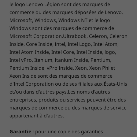
le logo Lenovo Légion sont des marques de
À partir de 1,19 kg / 2,6 lb
commerce ou des marques déposées de Lenovo.
Microsoft, Windows, Windows NT et le logo
Dimensions (H x L x P)
Windows sont des marques de commerce de
À partir de 18,10 mm x 305,8 mm x 217,56 mm x
Microsoft Corporation.Ultrabook, Celeron, Celeron
/ 0,71 po x 12,04 po x 8,56 po
Inside, Core Inside, Intel, Intel Logo, Intel Atom,
Clavier
Intel Atom Inside, Intel Core, Intel Inside, logo,
Résistant aux déversements
Intel vPro, Itanium, Itanium Inside, Pentium,
TrackPointTrack
Pentium Inside, vPro Inside, Xeon, Xeon Phi et
TrackPad : 115 mm/4,52 poEn
Xeon Inside sont des marques de commerce
option : rétroéclairé avec éclairage DEL blanc
d'Intel Corporation ou de ses filiales aux États-Unis
et/ou dans d'autres pays.Les noms d'autres
Ports/Fentes
entreprises, produits ou services peuvent être des
2 x USB-A 3.2 Gen 1
marques de commerce ou des marques de service
2 x USB-C Thunderbolt™ 4
appartenant à d'autres.
HDMI 2.0b
Combo casque/microphone
Garantie :
pour une copie des garanties
En option : SIM