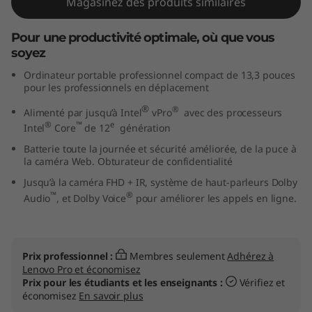
Magasinez des produits similaires
n
Pour une productivité optimale, où que vous
k
soyez
P
Ordinateur portable professionnel compact de 13,3 pouces
pour les professionnels en déplacement
a
®
®
Alimenté par jusqu’à Intel
vPro
avec des processeurs
®
™
e
Intel
Core
de 12
génération
d
Batterie toute la journée et sécurité améliorée, de la puce à
la caméra Web. Obturateur de confidentialité
X
Jusqu’à la caméra FHD + IR, système de haut-parleurs Dolby
1
™
®
Audio
, et Dolby Voice
pour améliorer les appels en ligne.
3
G
Prix professionnel :
Membres seulement
Adhérez à
Lenovo Pro et économisez
e
Prix pour les étudiants et les enseignants :
Vérifiez et
économisez
En savoir plus