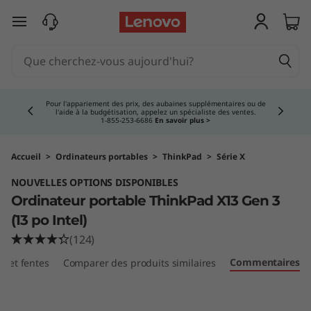
O
passer au contenu principal
r
d
Currently displaying item 4 of 5
i
Pour l'appariement des prix, des aubaines supplémentaires ou de
l'aide à la budgétisation, appelez un spécialiste des ventes.
1‑855‑253‑6686
En savoir plus >
n
a
Accueil
>
Ordinateurs portables
>
ThinkPad
>
Série X
NOUVELLES OPTIONS DISPONIBLES
t
Ordinateur portable ThinkPad X13 Gen 3
e
(13 po Intel)
(124)
u
Commentaires
ts et fentes
Comparer des produits similaires
r