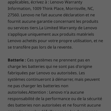
applicables, écrivez à : Lenovo Warranty
En option : lecteur de carte à puce
Information, 1009 Think Place, Morrisville, NC,
27560. Lenovo ne fait aucune déclaration et ne
fournit aucune garantie concernant les produits
Les vitesses de transfert du port USB sont approximatives et
Conçu pour durer
dépendent de nombreux facteurs, tels que la capacité de
ou services tiers.La Limited Warranty de Lenovo
traitement des appareils hôtes/périphériques, les attributs
s'applique uniquement aux produits matériels
Nous utilisons les normes MIL-STD 810H du
des fichiers, la configuration du système et les
Lenovo achetés pour votre propre utilisation, et ne
ministère de la Défense des États-Unis pour
environnements d’exploitation; les vitesses réelles varient et
se transfère pas lors de la revente.
nous assurer que chaque ThinkPad est fiable
peuvent être inférieures à celles attendues.
et résistant. Nous testons
12 normes et plus
Batterie :
Ces systèmes ne prennent pas en
de 200 contrôles de qualité
pour nous assurer
Couleur
qu’ils fonctionnent dans des conditions
charge les batteries qui ne sont pas d'origine
Noir
extrêmes. Ces tests couvrent des variables
fabriquées par Lenovo ou autorisées. Les
difficiles telles que la nature sauvage de
systèmes continueront à démarrer, mais peuvent
Durabilité
l'Arctique et les tempêtes de poussière du
ne pas charger les batteries non
97 % de contenu post-consommation en plastique
désert, y compris la température, la pression,
autorisées.Attention : Lenovo n'a aucune
recyclé utilisé dans le boîtier du haut-parleur
l'humidité, les vibrations et plus encore.
responsabilité de la performance ou de la sécurité
25 % de plastique recyclé PCC utilisé dans le boîtier de
des batteries non autorisées et ne fournit aucune
la batterie de 57,4 Wh