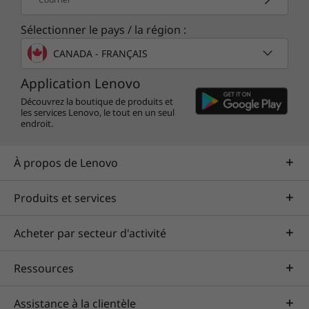
ThinkPad X13 Gen 3 (13 po Intel)
Adaptateur CA 65 W
Sélectionner le pays / la région :
Batterie interne
CANADA - FRANÇAIS
Guide de démarrage rapide
Application Lenovo
Plus d'informations
Découvrez la boutique de produits et
Liste complète des spécifications pour les numéros de
les services Lenovo, le tout en un seul
endroit.
pièces commençant à 21 BN disponible ici
À propos de Lenovo
*Toutes les spécifications ne sont pas disponibles sur
Produits et services
lenovo.com
Acheter par secteur d'activité
Les spécifications peuvent varier selon la région/le modèle et la
disponibilité
Ressources
Assistance à la clientèle