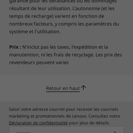
garantie pour les défaillances ou les dommages
30 % de plastique recyclé PCC utilisé dans le boîtier de
résultant de leur utilisation. L'autonomie (et les
la batterie de 41 Wh
Les spécifications peuvent varier selon la région ou le modèle.
temps de recharge) varient en fonction de
95 % de plastique recyclé PCC utilisé dans l'adaptateur
de 65 WSoudure basse température
nombreux facteurs, y compris les paramètres du
90 % d'emballage recyclé et/ou durable*
système et l'utilisation.
®
ENERGY STAR
8.0
Prix :
N'inclut pas les taxes, l'expédition et la
®
manutention, ni les frais de recyclage. Les prix des
EPEAT
Gold (États-Unis, Canada, Allemagne)
Certifié TCO 9
revendeurs peuvent varier.
*En moyenne, l’emballage du produit contient un
Retour en haut
pourcentage total minimal de 90 % en poids de toute
combinaison des matériaux suivants : contenu recyclé,
plastique biosourcé, matériau en fibres biosourcées non bois
Saisir votre adresse courriel pour recevoir les courriels
et/ou matériau forestier durable.
marketing et promotionnels de Lenovo. Consultez notre
Déclaration de confidentialité
pour plus de détails.
Ce qui est dans la boîteCe qui est dans la boîte
Courriel