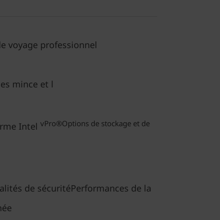
de voyage professionnel
es mince et l
vPro®Options de stockage et de
orme Intel
alités de sécuritéPerformances de la
née