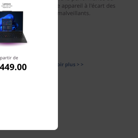
PC et gardera votre appareil à l'écart des
logiciels malveillants.
partir de
,449.00
En savoir plus > >