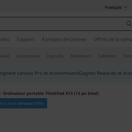
Français
ales
Support
À propos de Lenovo
Offres de la sem
avail
Accessoires
Logiciels
Moniteurs
Tablettes
Serv
joignent Lenovo Pro et économisent
Gagnez Rewards et éc
>
Ordinateur portable ThinkPad X13 (13 po Intel)
Perfection mobile