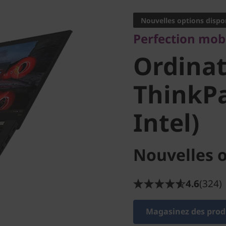
Ordinat
Nouvelles options dispo
Perfection mob
portabl
Ordinat
X13 (13 p
ThinkPa
Intel)
Nouvelles o
4.6
(324)
Magasinez des produ