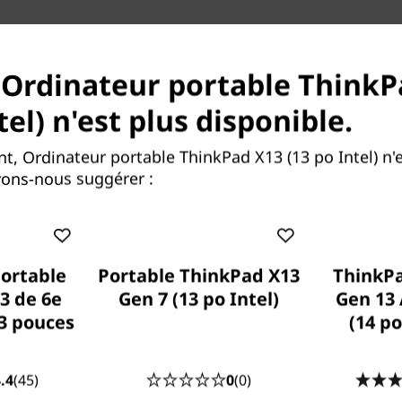
NOTRE PROMESSE
Services Lenovo
 Ordinateur portable ThinkP
tel) n'est plus disponible.
, Ordinateur portable ThinkPad X13 (13 po Intel) n'
vons-nous suggérer :
Parce que la vie ne fait pas
de cadeaux
ortable
Portable ThinkPad X13
ThinkP
3 de 6e
Gen 7 (13 po Intel)
Gen 13 
Les ordinateurs portables tombent, le
3 pouces
(14 po
café se renverse, les surtensions
électriques. Avec
la protection contre
les dommages accidentels (ADP),
vous
.4
(45)
0
(0)
n'aurez pas à vous inquiéter. Ce plan de