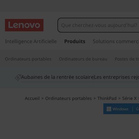
O
r
d
p
a
Intelligence Artificielle
Produits
Solutions commerci
i
s
s
n
Ordinateurs portables
Ordinateurs de bureau
Postes de tr
e
r
a
a
Aubaines de la rentrée scolaire
Les entreprises re
u
t
c
o
e
Accueil
>
Ordinateurs portables
>
ThinkPad
>
Série X
n
t
u
e
n
r
u
p