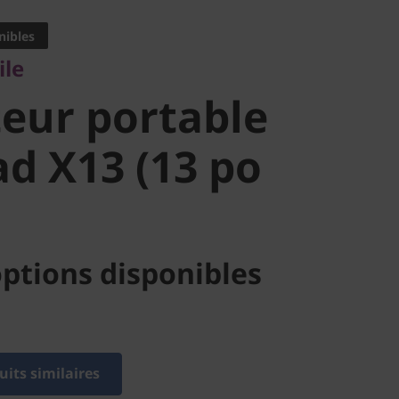
eur
nibles
ile
e ThinkPad
eur portable
o Intel)
d X13 (13 po
ptions disponibles
its similaires