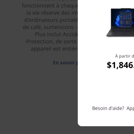
fonctionnent à chaque fois. Et parce que
la vie réserve des imprévus — chutes
d'ordinateurs portables, déversements
de café, surtensions — Premier Support
Plus inclut Accidental Damage
Protection, de sorte que votre nouvel
appareil est entièrement couvert.
À partir 
$1,846
En savoir plus > >
Besoin d'aide? App