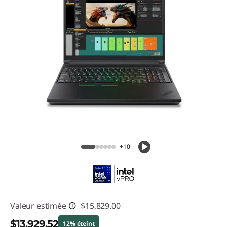
+10
Valeur estimée
$15,829.00
$13,929.52
12% éteint