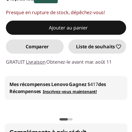
Presque en rupture de stock, dépêchez-vous!
Économies instantanées :
-$1,899.48
Promo price: Max 5 units per order
Ajouter au panier
Comparer
Liste de souhaits
GRATUIT
Livraison
Obtenez-le avant mar. août 11
Mes récompenses Lenovo
Gagnez
$417
des
Récompenses
Inscrivez-vous maintenant!