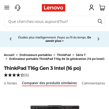
passer au contenu principal
Currently displaying item 5 of 5
Étudiez plus intelligemment. Payez au fil du temps.
En
savoir plus >
Accueil
>
Ordinateurs portables
>
ThinkPad
>
Série T
>
Ordinateur portable ThinkPad T16g de 3e génération (16 po Intel)
Original Price 15829.00 CAD Discounted Price
ThinkPad T16g Gen 3 Intel (16 po)
(6)
Comparer des produits similaires
ts et fentes
Commentaires