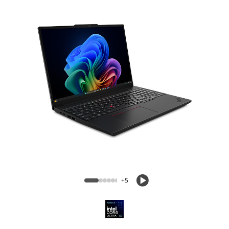
Ordinateur portable ThinkPad T16 Gen
5 (16 po Intel)
+5