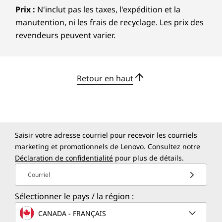
Dimensions (Hauteur (avant vers l’arrière) x
Prix :
N'inclut pas les taxes, l'expédition et la
plus encore.
Largeur x Profondeur)
manutention, ni les frais de recyclage. Les prix des
11,45 mm (avant) / 18,2 mm (arrière) / 23,8 mm (max) x
revendeurs peuvent varier.
357,9 mm x 247,9 mm
0,45 po (avant) / 0,72 po (arrière) / 0,94 po (max) x
14,09 po x 9,76 po
Retour en haut
Poids
À partir de 1,64 kg / 3,62 lbs
Clavier
Saisir votre adresse courriel pour recevoir les courriels
TrackPoint à double fonction : naviguez comme une
marketing et promotionnels de Lenovo. Consultez notre
souris ou appuyez deux fois pour ouvrir le menu
Déclaration de confidentialité
pour plus de détails.
rapide TrackPoint
Clavier ThinkPad TrackPoint Copilot (course de
PUISSANCE DE TRAITEMENT
Courriel
1,5 mm)
Performance sur
Pavé tactile à trois boutons
Sélectionner le pays / la région :
Rétroéclairage en option
CANADA - FRANÇAIS
laquelle vous pouvez