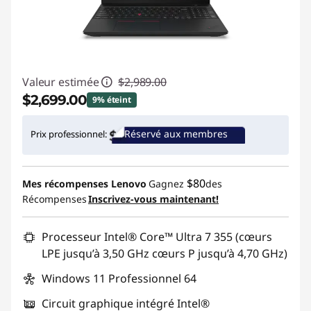
Valeur estimée
$2,989.00
$2,699.00
9% éteint
Économies instantanées :
-$290.00
Réservé aux membres
Prix professionnel:
Promo price: Max 5 units per order
$80
Mes récompenses Lenovo
Gagnez
des
Récompenses
Inscrivez-vous maintenant!
Processeur Intel® Core™ Ultra 7 355 (cœurs
LPE jusqu’à 3,50 GHz cœurs P jusqu’à 4,70 GHz)
Windows 11 Professionnel 64
Circuit graphique intégré Intel®