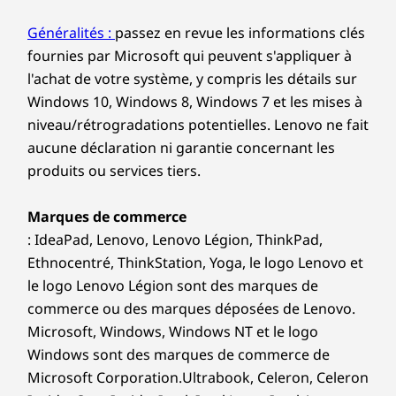
menaces améliorée par l'IA en dessous du niveau
Combinaison casque/micro
du système d'exploitation.
Généralités :
passez en revue les informations clés
®
HDMI
2.1 (prend en charge une résolution jusqu'à 4K
fournies par Microsoft qui peuvent s'appliquer à
à 60 Hz)
l'achat de votre système, y compris les détails sur
Ethernet (RJ45)
Windows 10, Windows 8, Windows 7 et les mises à
En Option: SIM
niveau/rétrogradations potentielles. Lenovo ne fait
En option : Lecteur de carte à puce
CONFIDENTIALITÉ ET PROTECTION
aucune déclaration ni garantie concernant les
produits ou services tiers.
La sécurité comme si
Les vitesses de transfert du port USB sont approximatives et
dépendent de nombreux facteurs, tels que la capacité de
votre entreprise en
Marques de commerce
traitement des dispositifs hôtes/périphériques, les attributs
: IdeaPad, Lenovo, Lenovo Légion, ThinkPad,
de fichier, la configuration du système et les environnements
dépendait
Ethnocentré, ThinkStation, Yoga, le logo Lenovo et
d'exploitation ; les vitesses réelles varient et peuvent être
inférieures à celles attendues.
le logo Lenovo Légion sont des marques de
Le portable ThinkPad T16 Gen 5 offre une
commerce ou des marques déposées de Lenovo.
protection multicouche avec les solutions de
Connexion sans fil
sécurité ThinkShield. Le module de plateforme
Microsoft, Windows, Windows NT et le logo
WiFi 7* Intel BE211 802.11BE (2 x 2)
sécurisée chiffre vos données critiques. Les
Windows sont des marques de commerce de
®
options biométriques permettent une
Bluetooth
5.4
Microsoft Corporation.Ultrabook, Celeron, Celeron
connexion sécurisée via lecteur d'empreintes