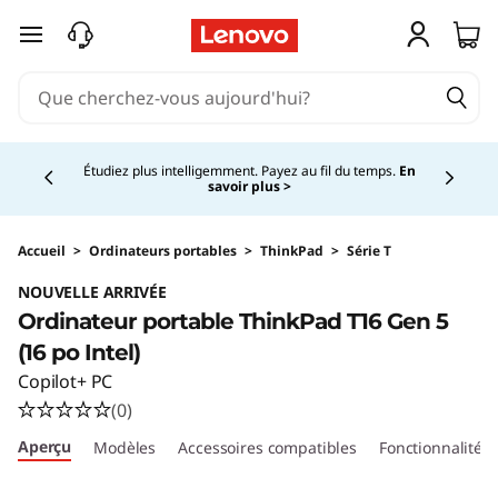
passer au contenu principal
Currently displaying item 5 of 5
Étudiez plus intelligemment. Payez au fil du temps.
En
savoir plus >
Accueil
>
Ordinateurs portables
>
ThinkPad
>
Série T
NOUVELLE ARRIVÉE
Ordinateur portable ThinkPad T16 Gen 5
(16 po Intel)
Copilot+ PC
(0)
Aperçu
Modèles
Accessoires compatibles
Fonctionnalités