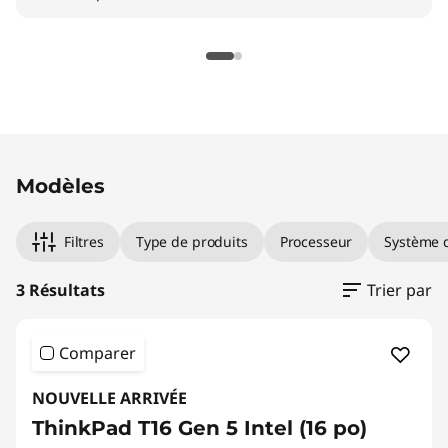
Original Price 2558.00 CAD Discounted Price
Original Price 2989.00 CAD Discounted Price
Original Price 4169.00 CAD Discounted Price 
Modèles
Filtres
Type de produits
Processeur
Système d
3 Résultats
Trier par
Comparer
NOUVELLE ARRIVÉE
ThinkPad T16 Gen 5 Intel (16 po)