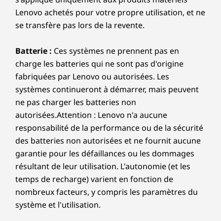
THINKPAD TOUGH
Lenovo achetés pour votre propre utilisation, et ne
Durabilité sur laquelle
se transfère pas lors de la revente.
Conception
votre entreprise peut
Affichage
Batterie :
Ces systèmes ne prennent pas en
compter
charge les batteries qui ne sont pas d'origine
16 po WUXGA (1920 x 1200) IPS antireflets, 400 nits,
45 % NTSC, film d'amélioration de la double luminosité
fabriquées par Lenovo ou autorisées. Les
,
Nous utilisons la norme MIL-STD-810H du
systèmes continueront à démarrer, mais peuvent
(DBEF5), certifié Eyesafe
profil d'antireflets adaptatif
ministère de la Défense des États-Unis pour
ne pas charger les batteries non
du Consortium international de couleurs (AICCP)
garantir un équilibre entre la fiabilité et la
16 po WUXGA (1920 x 1200) IPS, faible consommation,
autorisées.Attention : Lenovo n'a aucune
durabilité des ordinateurs portables ThinkPad.
antireflets, écran tactile intégré à la cellule (ICT),
responsabilité de la performance ou de la sécurité
Le respect ou le dépassement de 12 normes,
,
500 nits, 100 % sRGB, certifié Eyesafe
AICCP
des batteries non autorisées et ne fournit aucune
de 26 procédures et de plus de 200 contrôles
16 po WUXGA (1920 x 1200) IPS, antireflets,
garantie pour les défaillances ou les dommages
de qualitégarantissent que ces appareils
PrivacyGuard, écran tactile intégré à la cellule (OCT),
résultant de leur utilisation. L'autonomie (et les
fonctionnent dans des conditions extrêmes, y
500 nits, 100 % sRGB
temps de recharge) varient en fonction de
compris des variables difficiles telles que la
16 po 2,8K (2880 x 1800) OLED, antireflets, 500 nits,
nombreux facteurs, y compris les paramètres du
nature sauvage de l'Arctique, les tempêtes de
100 % DCI-P3, rapport STB de 88,85
système et l'utilisation.
poussière du désert, les températures
extrêmes, la pression, les vibrations et bien