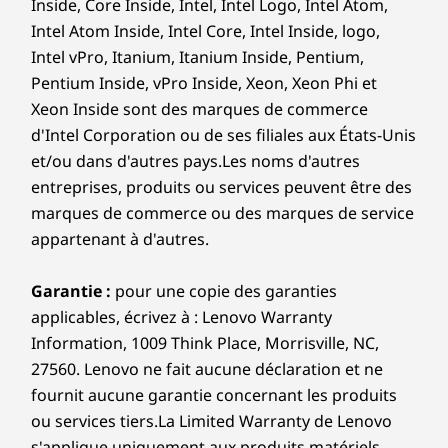
En option : 5G** PCIOT (CAT1), CAT6, CAT20; eSIM
Inside, Core Inside, Intel, Intel Logo, Intel Atom,
et reconnaissance faciale avec caméra
Intel Atom Inside, Intel Core, Intel Inside, logo,
®
* WiFi 7 nécessite le système d’exploitation Windows 11, ainsi
infrarouge. Intel
Core™ Ultra offre une
Intel vPro, Itanium, Itanium Inside, Pentium,
détection et une défense des menaces
qu'un routeur WiFi 7 séparé et / ou d'autres appareils de
Pentium Inside, vPro Inside, Xeon, Xeon Phi et
Il
améliorées par l'IA — même en dessous du
réseau pour répondre aux exigences complètes du WiFi 7.
Xeon Inside sont des marques de commerce
système d'exploitation.
est rétrocompatible avec les normes WiFi précédentes
d'Intel Corporation ou de ses filiales aux États-Unis
et disponible uniquement dans les pays où le WiFi 7 est
et/ou dans d'autres pays.Les noms d'autres
pris en charge.
entreprises, produits ou services peuvent être des
marques de commerce ou des marques de service
** La disponibilité WWAN en option varie selon la région et
appartenant à d'autres.
doit être configurée au moment de l'achat; elle nécessite un
fournisseur de services réseau.
Garantie :
pour une copie des garanties
Prise en charge de la station d’accueil
applicables, écrivez à : Lenovo Warranty
Information, 1009 Think Place, Morrisville, NC,
Thunderbolt™ 4
27560. Lenovo ne fait aucune déclaration et ne
®
USB-C
fournit aucune garantie concernant les produits
Les spécifications peuvent varier selon la région/le modèle et la
ou services tiers.La Limited Warranty de Lenovo
disponibilité
s'applique uniquement aux produits matériels