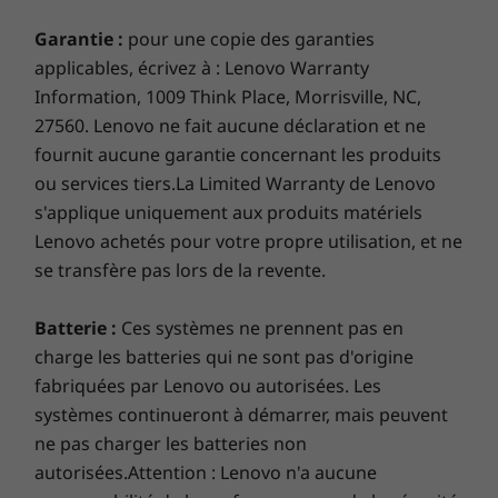
Vivez la vie en déplacement avec la 5G
Garantie :
pour une copie des garanties
Les vitesses de transfert du port USB sont approximatives et dépendent de
applicables, écrivez à : Lenovo Warranty
Lorsque vous êtes en déplacement, vous devez
nombreux facteurs, tels que la capacité de traitement des appareils
pouvoir compter sur la connectivité. Le WiFi 6
Information, 1009 Think Place, Morrisville, NC,
hôtes/périphériques, les attributs des fichiers, la configuration du système
ultra-rapide vous garde en ligne lorsque le WiFi
27560. Lenovo ne fait aucune déclaration et ne
et les environnements d’exploitation; les vitesses réelles varient et peuvent
est disponible. Mais lorsque ce n’est pas le cas,
fournit aucune garantie concernant les produits
être inférieures à celles attendues.
le 5G WWAN en option vous permet de
ou services tiers.La Limited Warranty de Lenovo
fonctionner partout où il y a un service
Station d’accueil prise en charge
s'applique uniquement aux produits matériels
cellulaire*. Ne vous souciez jamais d’être
Câble USB 3.2
Lenovo achetés pour votre propre utilisation, et ne
connecté au WiFi ou d’avoir à rester à portée
Station d’accueil mécanique latérale
se transfère pas lors de la revente.
de sa portée.
Stations d’accueil vendues séparément.
Batterie :
Ces systèmes ne prennent pas en
* La disponibilité WWAN en option varie selon la région et doit
charge les batteries qui ne sont pas d'origine
être configurée au moment de l’achat; de plus, elle nécessite un
Ce qui est dans la boîte
fabriquées par Lenovo ou autorisées. Les
fournisseur de services réseau.
ThinkPad T14s Gen 2 AMD
systèmes continueront à démarrer, mais peuvent
Adaptateur secteur de 65 W4 cellules 57 Wh
ne pas charger les batteries non
Batterie interne
autorisées.Attention : Lenovo n'a aucune
Guide de démarrage rapide