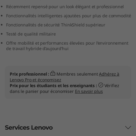
n
Récemment repensé pour un look élégant et professionnel
Fonctionnalités intelligentes ajoutées pour plus de commodité
k
Fonctionnalités de sécurité ThinkShield supérieur
P
Testé de qualité militaire
Offre mobilité et performances élevées pour l’environnement
a
de travail hybride d’aujourd’hui
d
T
Prix professionnel :
Membres seulement
Adhérez à
Lenovo Pro et économisez
1
Prix pour les étudiants et les enseignants :
Vérifiez
dans le panier pour économiser
En savoir plus
4
s
G
Services Lenovo