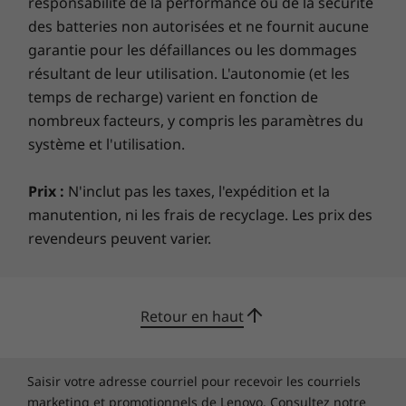
responsabilité de la performance ou de la sécurité
des batteries non autorisées et ne fournit aucune
Plus d'informations
garantie pour les défaillances ou les dommages
Liste complète des spécifications pour les numéros de
résultant de leur utilisation. L'autonomie (et les
temps de recharge) varient en fonction de
pièces commençant par 20XF disponible ici
nombreux facteurs, y compris les paramètres du
système et l'utilisation.
*Toutes les spécifications ne sont pas disponibles sur
lenovo.com
Prix :
N'inclut pas les taxes, l'expédition et la
Les spécifications peuvent varier selon la région/le modèle et la
manutention, ni les frais de recyclage. Les prix des
disponibilité
revendeurs peuvent varier.
Retour en haut
Saisir votre adresse courriel pour recevoir les courriels
marketing et promotionnels de Lenovo. Consultez notre