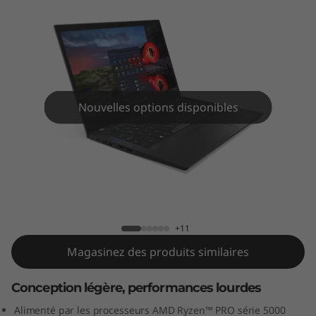
p
o
r
t
Nouvelles options disponibles
a
b
Ordinateur portable ThinkPad T14s Gen
l
2 (14 po AMD)
e
+11
T
Magasinez des produits similaires
h
Conception légère, performances lourdes
i
Alimenté par les processeurs AMD Ryzen™ PRO série 5000