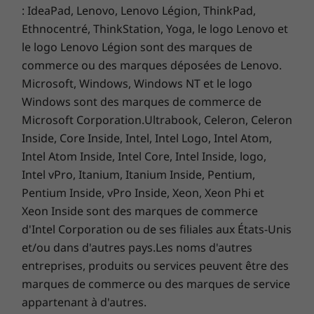
: IdeaPad, Lenovo, Lenovo Légion, ThinkPad,
clairage à DEL blancPavé tactile plus large (115 mm x
Ethnocentré, ThinkStation, Yoga, le logo Lenovo et
61 mm / 4,53 po x 2,40
le logo Lenovo Légion sont des marques de
po)Touches de contrôle d’appel (F9-F11)
commerce ou des marques déposées de Lenovo.
Certifications
Conçu pour le succès
Microsoft, Windows, Windows NT et le logo
Energy Star 8.0
Windows sont des marques de commerce de
À seulement 2,8 lb/1,28 kg, l’ordinateur
®
EPEAT
Gold
Microsoft Corporation.Ultrabook, Celeron, Celeron
portable T14s Gen 2 est idéal pour le travail en
Inside, Core Inside, Intel, Intel Logo, Intel Atom,
déplacement. Il offre une autonomie toute la
Ports
Intel Atom Inside, Intel Core, Intel Inside, logo,
journée, puis une certaine autonomie, ce qui
2 x USB-C 3.2 Gen 2 (DisplayPort, alimentation et
Intel vPro, Itanium, Itanium Inside, Pentium,
signifie que vous serez probablement à court
transfert de données)
Pentium Inside, vPro Inside, Xeon, Xeon Phi et
d’énergie longtemps avant qu’il ne le fasse. De
2 x USB-A 3.2 Gen 1
plus, la charge rapide offre une capacité de la
Xeon Inside sont des marques de commerce
Fente microSD/
batterie de 0 à 80 % en une heure lorsque vous
d'Intel Corporation ou de ses filiales aux États-Unis
carte Nano SIMEn option : lecteur de carte à puce
avez besoin d’une charge. De plus, une
et/ou dans d'autres pays.Les noms d'autres
Combo casque/microphone
nouvelle finition en aluminium Storm Grey et
entreprises, produits ou services peuvent être des
HDMI 2.
une conception en fibre de carbone évoluée
marques de commerce ou des marques de service
0En optionExtension réseau pour Ethernet/station
projettent un professionnalisme élégant.
appartenant à d'autres.
d’accueil mécanique latérale