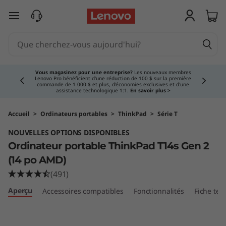
O
passer au contenu principal
r
d
Currently displaying item 3 of 5
i
Vous magasinez pour une entreprise?
Les nouveaux membres
Lenovo Pro bénéficient d'une réduction de 100 $ sur la première
commande de 1 000 $ et plus, d'économies exclusives et d'une
n
assistance technologique 1:1.
En savoir plus >
a
Accueil
>
Ordinateurs portables
>
ThinkPad
>
Série T
NOUVELLES OPTIONS DISPONIBLES
t
Ordinateur portable ThinkPad T14s Gen 2
e
(14 po AMD)
(491)
u
Aperçu
Accessoires compatibles
Fonctionnalités
Fiche tec
r